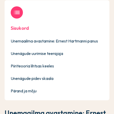
list
Sisukord
Unemaailma avastamine: Ernest Hartmanni panus
Unenägude uurimise teerajaja
Piiriteooria lihtsas keeles
Unenägude pidev skaala
Pärand ja mõju
Unemaailma avastamine: Ernest