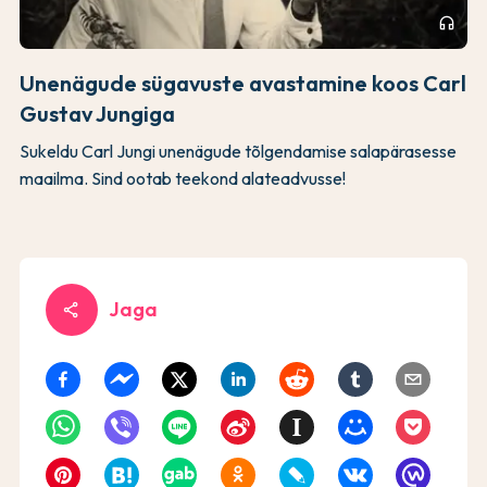
headphones
Unenägude sügavuste avastamine koos Carl
Gustav Jungiga
Sukeldu Carl Jungi unenägude tõlgendamise salapärasesse
maailma. Sind ootab teekond alateadvusse!
Jaga
share