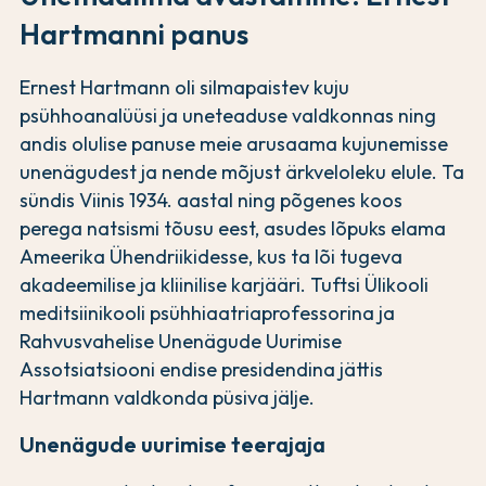
Hartmanni panus
Ernest Hartmann oli silmapaistev kuju
psühhoanalüüsi ja uneteaduse valdkonnas ning
andis olulise panuse meie arusaama kujunemisse
unenägudest ja nende mõjust ärkveloleku elule. Ta
sündis Viinis 1934. aastal ning põgenes koos
perega natsismi tõusu eest, asudes lõpuks elama
Ameerika Ühendriikidesse, kus ta lõi tugeva
akadeemilise ja kliinilise karjääri. Tuftsi Ülikooli
meditsiinikooli psühhiaatriaprofessorina ja
Rahvusvahelise Unenägude Uurimise
Assotsiatsiooni endise presidendina jättis
Hartmann valdkonda püsiva jälje.
Unenägude uurimise teerajaja