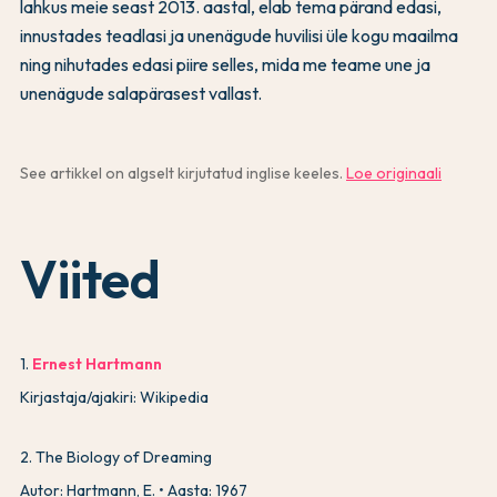
lahkus meie seast 2013. aastal, elab tema pärand edasi,
innustades teadlasi ja unenägude huvilisi üle kogu maailma
ning nihutades edasi piire selles, mida me teame une ja
unenägude salapärasest vallast.
See artikkel on algselt kirjutatud inglise keeles.
Loe originaali
Viited
1
.
Ernest Hartmann
Kirjastaja/ajakiri: Wikipedia
2
.
The Biology of Dreaming
Autor: Hartmann, E.
Aasta: 1967