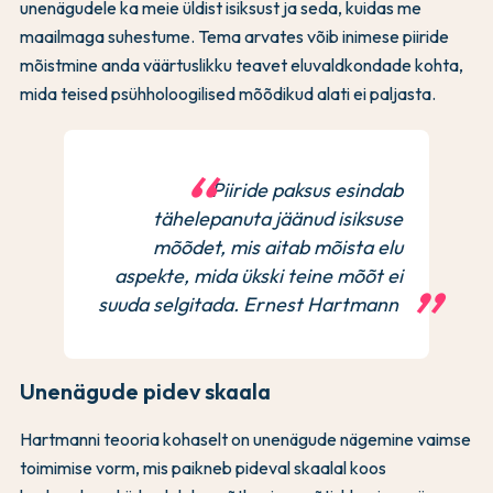
unenägudele ka meie üldist isiksust ja seda, kuidas me
maailmaga suhestume. Tema arvates võib inimese piiride
mõistmine anda väärtuslikku teavet eluvaldkondade kohta,
mida teised psühholoogilised mõõdikud alati ei paljasta.
Piiride paksus esindab
tähelepanuta jäänud isiksuse
mõõdet, mis aitab mõista elu
aspekte, mida ükski teine mõõt ei
suuda selgitada. Ernest Hartmann
Unenägude pidev skaala
Hartmanni teooria kohaselt on unenägude nägemine vaimse
toimimise vorm, mis paikneb pideval skaalal koos