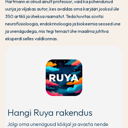
Hartmann ei olnud ainult professor, vaid ka pühendunud
uurija ja viljakas autor, kes avaldas oma karjääri jooksul üle
350 artikli ja üheksa raamatut. Teda huvitas süvitsi
neurofüsioloogia, endokrinoloogia ja biokeemia seosed une
ja unenägudega, mis tegi temast ühe maailma juhtiva
eksperdi selles valdkonnas.
Hangi Ruya rakendus
Jälgi oma unenägusid kõikjal ja avasta nende