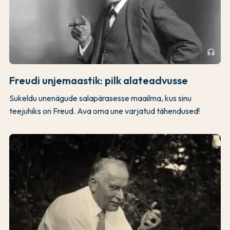
headphones
Freudi unjemaastik: pilk alateadvusse
Sukeldu unenägude salapärasesse maailma, kus sinu
teejuhiks on Freud. Ava oma une varjatud tähendused!