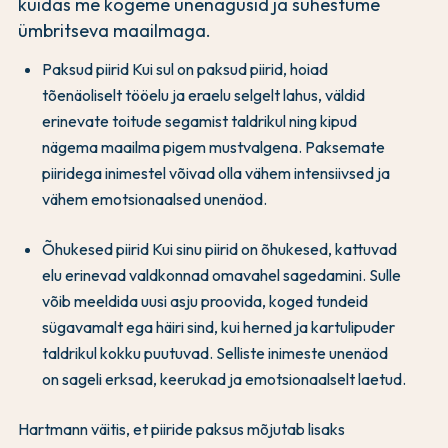
kuidas me kogeme unenägusid ja suhestume
ümbritseva maailmaga.
Paksud piirid Kui sul on paksud piirid, hoiad
tõenäoliselt tööelu ja eraelu selgelt lahus, väldid
erinevate toitude segamist taldrikul ning kipud
nägema maailma pigem mustvalgena. Paksemate
piiridega inimestel võivad olla vähem intensiivsed ja
vähem emotsionaalsed unenäod.
Õhukesed piirid Kui sinu piirid on õhukesed, kattuvad
elu erinevad valdkonnad omavahel sagedamini. Sulle
võib meeldida uusi asju proovida, koged tundeid
sügavamalt ega häiri sind, kui herned ja kartulipuder
taldrikul kokku puutuvad. Selliste inimeste unenäod
on sageli erksad, keerukad ja emotsionaalselt laetud.
Hartmann väitis, et piiride paksus mõjutab lisaks