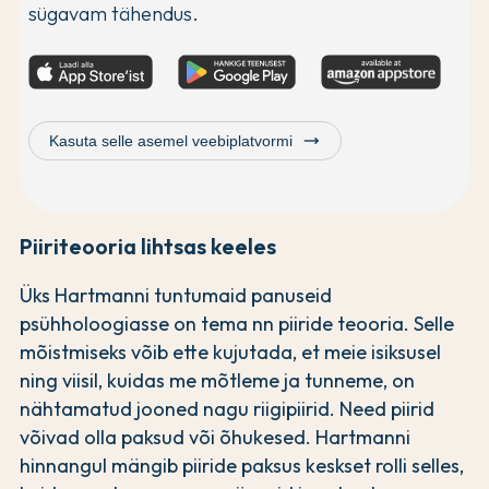
sügavam tähendus.
trending_flat
Kasuta selle asemel veebiplatvormi
Piiriteooria lihtsas keeles
Üks Hartmanni tuntumaid panuseid
psühholoogiasse on tema nn piiride teooria. Selle
mõistmiseks võib ette kujutada, et meie isiksusel
ning viisil, kuidas me mõtleme ja tunneme, on
nähtamatud jooned nagu riigipiirid. Need piirid
võivad olla paksud või õhukesed. Hartmanni
hinnangul mängib piiride paksus keskset rolli selles,