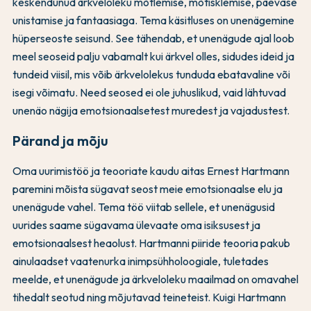
keskendunud ärkveloleku mõtlemise, mõtisklemise, päevase
unistamise ja fantaasiaga. Tema käsitluses on unenägemine
hüperseoste seisund. See tähendab, et unenägude ajal loob
meel seoseid palju vabamalt kui ärkvel olles, sidudes ideid ja
tundeid viisil, mis võib ärkvelolekus tunduda ebatavaline või
isegi võimatu. Need seosed ei ole juhuslikud, vaid lähtuvad
unenäo nägija emotsionaalsetest muredest ja vajadustest.
Pärand ja mõju
Oma uurimistöö ja teooriate kaudu aitas Ernest Hartmann
paremini mõista sügavat seost meie emotsionaalse elu ja
unenägude vahel. Tema töö viitab sellele, et unenägusid
uurides saame sügavama ülevaate oma isiksusest ja
emotsionaalsest heaolust. Hartmanni piiride teooria pakub
ainulaadset vaatenurka inimpsühholoogiale, tuletades
meelde, et unenägude ja ärkveloleku maailmad on omavahel
tihedalt seotud ning mõjutavad teineteist. Kuigi Hartmann