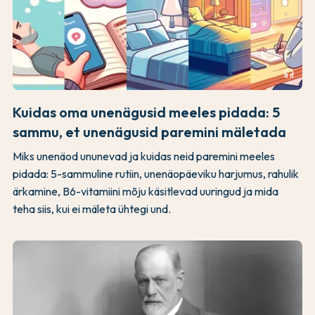
headphones
Kuidas oma unenägusid meeles pidada: 5
sammu, et unenägusid paremini mäletada
Miks unenäod ununevad ja kuidas neid paremini meeles
pidada: 5-sammuline rutiin, unenäopäeviku harjumus, rahulik
ärkamine, B6-vitamiini mõju käsitlevad uuringud ja mida
teha siis, kui ei mäleta ühtegi und.