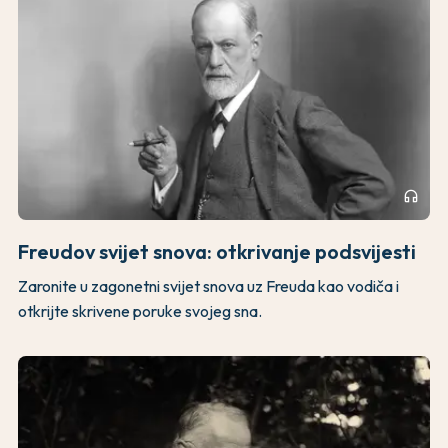
headphones
Freudov svijet snova: otkrivanje podsvijesti
Zaronite u zagonetni svijet snova uz Freuda kao vodiča i
otkrijte skrivene poruke svojeg sna.