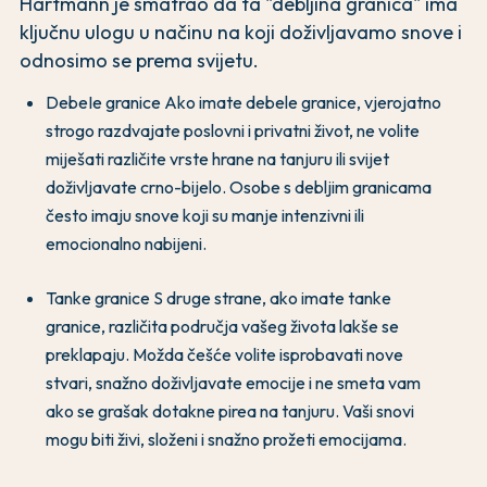
Hartmann je smatrao da ta "debljina granica" ima
ključnu ulogu u načinu na koji doživljavamo snove i
odnosimo se prema svijetu.
DebeIe granice Ako imate debele granice, vjerojatno
strogo razdvajate poslovni i privatni život, ne volite
miješati različite vrste hrane na tanjuru ili svijet
doživljavate crno-bijelo. Osobe s debljim granicama
često imaju snove koji su manje intenzivni ili
emocionalno nabijeni.
Tanke granice S druge strane, ako imate tanke
granice, različita područja vašeg života lakše se
preklapaju. Možda češće volite isprobavati nove
stvari, snažno doživljavate emocije i ne smeta vam
ako se grašak dotakne pirea na tanjuru. Vaši snovi
mogu biti živi, složeni i snažno prožeti emocijama.