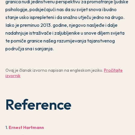
granica nudi jedinstvenu perspektivu za promatranje ljudske
psihologije, podsjećajući nas da su svijet snova i budno
stanje usko isprepleteni i da snažno utječu jedno na drugo.
Iako je preminuo 2013. godine, njegovo nasljeđe i dalje
nadahnjuje istraživače i zaljubljenike u snove diljem svijeta
te pomiče granice našeg razumijevanja tajanstvenog
područja sna i sanjanja.
Ovaj je članak izvorno napisan na engleskom jeziku.
Pročitajte
izvornik
Reference
1
.
Ernest Hartmann