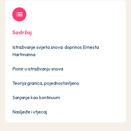
list
Sadržaj
Istraživanje svijeta snova: doprinos Ernesta
Hartmanna
Pionir u istraživanju snova
Teorija granica, pojednostavljeno
Sanjanje kao kontinuum
Nasljeđe i utjecaj