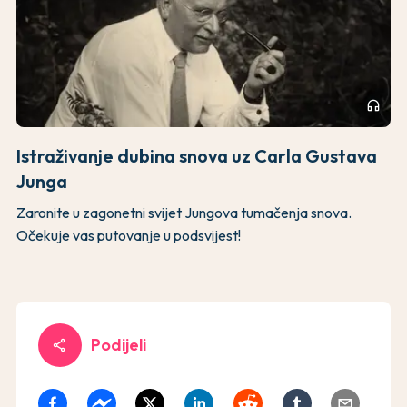
headphones
Istraživanje dubina snova uz Carla Gustava
Junga
Zaronite u zagonetni svijet Jungova tumačenja snova.
Očekuje vas putovanje u podsvijest!
Podijeli
share