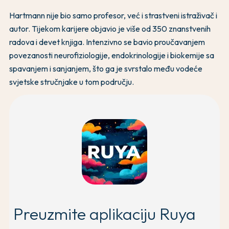
Hartmann nije bio samo profesor, već i strastveni istraživač i
autor. Tijekom karijere objavio je više od 350 znanstvenih
radova i devet knjiga. Intenzivno se bavio proučavanjem
povezanosti neurofiziologije, endokrinologije i biokemije sa
spavanjem i sanjanjem, što ga je svrstalo među vodeće
svjetske stručnjake u tom području.
Preuzmite aplikaciju Ruya