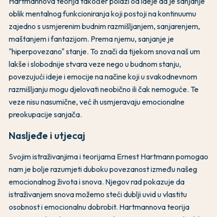
Hartmannova teorija također polazi od ideje da je sanjanje
oblik mentalnog funkcioniranja koji postoji na kontinuumu
zajedno s usmjerenim budnim razmišljanjem, sanjarenjem,
maštanjem i fantazijom. Prema njemu, sanjanje je
"hiperpovezano" stanje. To znači da tijekom snova naš um
lakše i slobodnije stvara veze nego u budnom stanju,
povezujući ideje i emocije na načine koji u svakodnevnom
razmišljanju mogu djelovati neobično ili čak nemoguće. Te
veze nisu nasumične, već ih usmjeravaju emocionalne
preokupacije sanjača.
Nasljeđe i utjecaj
Svojim istraživanjima i teorijama Ernest Hartmann pomogao
nam je bolje razumjeti duboku povezanost između našeg
emocionalnog života i snova. Njegov rad pokazuje da
istraživanjem snova možemo steći dublji uvid u vlastitu
osobnost i emocionalnu dobrobit. Hartmannova teorija