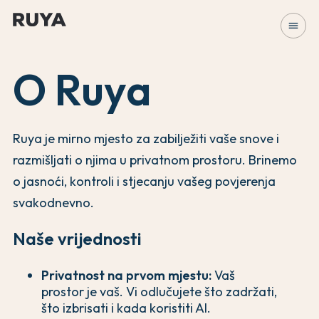
menu
O Ruya
Ruya je mirno mjesto za zabilježiti vaše snove i
razmišljati o njima u privatnom prostoru. Brinemo
o jasnoći, kontroli i stjecanju vašeg povjerenja
svakodnevno.
Naše vrijednosti
Privatnost na prvom mjestu:
Vaš
prostor je vaš. Vi odlučujete što zadržati,
što izbrisati i kada koristiti AI.