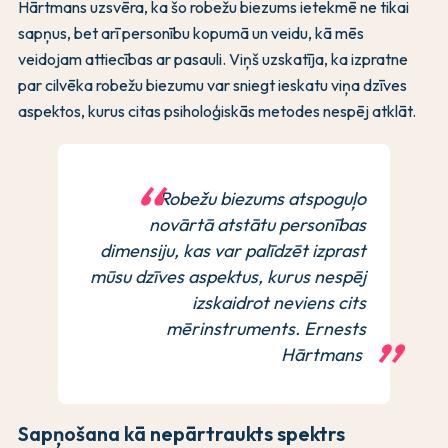
Hārtmans uzsvēra, ka šo robežu biezums ietekmē ne tikai
sapņus, bet arī personību kopumā un veidu, kā mēs
veidojam attiecības ar pasauli. Viņš uzskatīja, ka izpratne
par cilvēka robežu biezumu var sniegt ieskatu viņa dzīves
aspektos, kurus citas psiholoģiskās metodes nespēj atklāt.
Robežu biezums atspoguļo
novārtā atstātu personības
dimensiju, kas var palīdzēt izprast
mūsu dzīves aspektus, kurus nespēj
izskaidrot neviens cits
mērinstruments. Ernests
Hārtmans
Sapņošana kā nepārtraukts spektrs