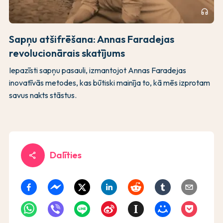
headphones
Sapņu atšifrēšana: Annas Faradejas
revolucionārais skatījums
Iepazīsti sapņu pasauli, izmantojot Annas Faradejas
inovatīvās metodes, kas būtiski mainīja to, kā mēs izprotam
savus nakts stāstus.
Dalīties
share