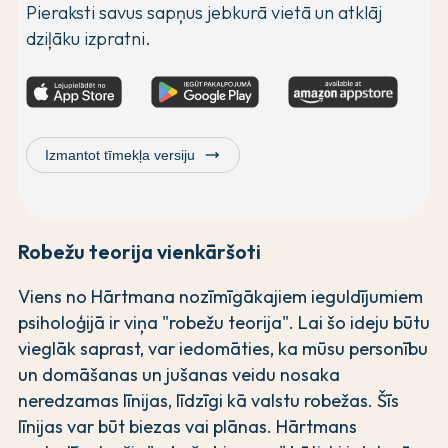
Pieraksti savus sapņus jebkurā vietā un atklāj
dziļāku izpratni.
trending_flat
Izmantot tīmekļa versiju
Robežu teorija vienkāršoti
Viens no Hārtmana nozīmīgākajiem ieguldījumiem
psiholoģijā ir viņa "robežu teorija". Lai šo ideju būtu
vieglāk saprast, var iedomāties, ka mūsu personību
un domāšanas un jušanas veidu nosaka
neredzamas līnijas, līdzīgi kā valstu robežas. Šīs
līnijas var būt biezas vai plānas. Hārtmans