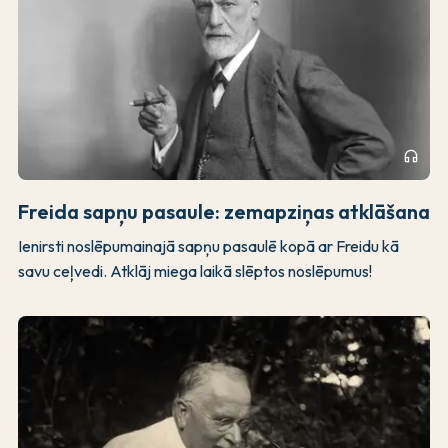
headphones
Freida sapņu pasaule: zemapziņas atklāšana
Ienirsti noslēpumainajā sapņu pasaulē kopā ar Freidu kā
savu ceļvedi. Atklāj miega laikā slēptos noslēpumus!