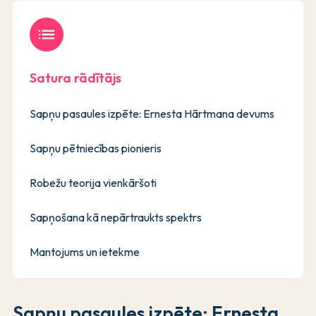
list
Satura rādītājs
Sapņu pasaules izpēte: Ernesta Hārtmana devums
Sapņu pētniecības pionieris
Robežu teorija vienkāršoti
Sapņošana kā nepārtraukts spektrs
Mantojums un ietekme
Sapņu pasaules izpēte: Ernesta