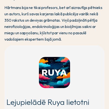
Hārtmans bija ne tikai profesors, bet arī aizrautīgs pētnieks
un autors, kurš savas karjeras laikā publicēja vairāk nekā
350 rakstus un deviņas grāmatas. Viņš padziļināti pētīja
neirofizioloģijas, endokrinoloģijas un bioķīmijas saikni ar
miegu un sapņošanu, kļūstot par vienu no pasaulē
vadošajiem ekspertiem šajā jomā.
Lejupielādē Ruya lietotni