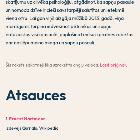
skatījumu uz cilvēka psiholoģiju, atgādinot, ka sapņu pasaule
un nomoda dzīve ir cieši savstarpēji saistītas un ietekmē
viena otru. Lai gan viņš aizgāja mūžībā 2013. gadā, viņa
mantojums turpina iedvesmot pētniekus un sapņu
entuziastus visā pasaulē, paplašinot mūsu izpratnes robežas
par noslēpumaino miega un sapņu pasauli.
Šis raksts sākotnēji tika uzrakstīts angļu valodā.
Lasīt oriģinālu
Atsauces
1
.
Ernest Hartmann
Izdevējs/žurnāls: Wikipedia