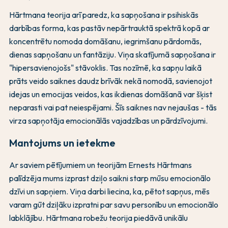
Hārtmana teorija arī paredz, ka sapņošana ir psihiskās
darbības forma, kas pastāv nepārtrauktā spektrā kopā ar
koncentrētu nomoda domāšanu, iegrimšanu pārdomās,
dienas sapņošanu un fantāziju. Viņa skatījumā sapņošana ir
"hipersavienojošs" stāvoklis. Tas nozīmē, ka sapņu laikā
prāts veido saiknes daudz brīvāk nekā nomodā, savienojot
idejas un emocijas veidos, kas ikdienas domāšanā var šķist
neparasti vai pat neiespējami. Šīs saiknes nav nejaušas - tās
virza sapņotāja emocionālās vajadzības un pārdzīvojumi.
Mantojums un ietekme
Ar saviem pētījumiem un teorijām Ernests Hārtmans
palīdzēja mums izprast dziļo saikni starp mūsu emocionālo
dzīvi un sapņiem. Viņa darbi liecina, ka, pētot sapņus, mēs
varam gūt dziļāku izpratni par savu personību un emocionālo
labklājību. Hārtmana robežu teorija piedāvā unikālu