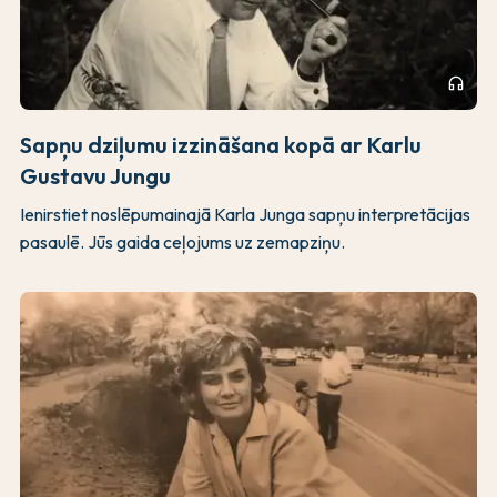
headphones
Sapņu dziļumu izzināšana kopā ar Karlu
Gustavu Jungu
Ienirstiet noslēpumainajā Karla Junga sapņu interpretācijas
pasaulē. Jūs gaida ceļojums uz zemapziņu.