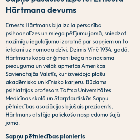
Hārtmana devums
Ernests Hārtmans bija izcila personība
psihoanalīzes un miega pētījumu jomā, sniedzot
nozīmīgu ieguldījumu izpratnē par sapņiem un to
ietekmi uz nomoda dzīvi. Dzimis Vīnē 1934. gadā,
Hārtmans kopā ar ģimeni bēga no nacisma
pieauguma un vēlāk apmetās Amerikas
Savienotajās Valstīs, kur izveidoja plašu
akadēmisko un klīnisko karjeru. Būdams
psihiatrijas profesors Taftsa Universitātes
Medicīnas skolā un Starptautiskās Sapņu
pētniecības asociācijas bijušais prezidents,
Hārtmans atstāja paliekošu nospiedumu šajā
jomā.
Sapņu pētniecības pionieris