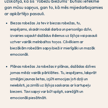
uzskatīja, ka šis "robežu biezums" būtiski ietekmē
gan mūsu sapņus, gan to, kā mēs mijiedarbojamies
ar apkārtējo pasauli.
Biezas robežas Ja tev ir biezas robežas, tu,
iespējams, skaidri nodali darba un personīgo dzīvi,
izvairies sajaukt dažādus ēdienus uz šķīvja vai pasauli
uztver vairāk melnbaltos toņos. Cilvēkiem ar
biezākām robežām sapņi bieži ir mierīgāki un mazāk
emocionāli.
Plānas robežas Ja robežas ir plānas, dažādas dzīves
jomas mēdz vairāk pārklāties. Tu, iespējams, labprāt
izmēģini jaunas lietas, izjūti emocijas ļoti dziļi un
neiebilsti, ja zirnīši uz šķīvja saskaras ar kartupeļu
biezeni. Tavi sapņi var būt spilgti, sarežģīti un
emocionāli piesātināti.