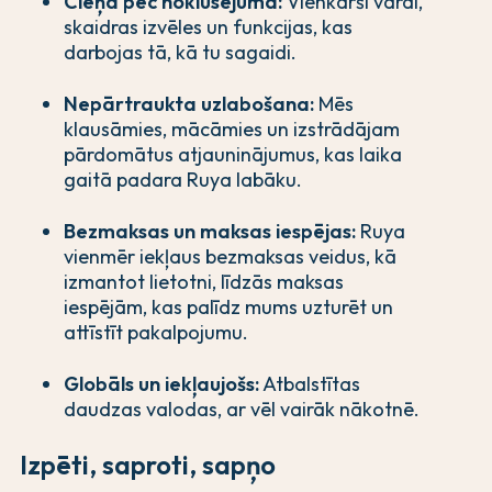
Cieņa pēc noklusējuma:
Vienkārši vārdi,
skaidras izvēles un funkcijas, kas
darbojas tā, kā tu sagaidi.
Nepārtraukta uzlabošana:
Mēs
klausāmies, mācāmies un izstrādājam
pārdomātus atjauninājumus, kas laika
gaitā padara Ruya labāku.
Bezmaksas un maksas iespējas:
Ruya
vienmēr iekļaus bezmaksas veidus, kā
izmantot lietotni, līdzās maksas
iespējām, kas palīdz mums uzturēt un
attīstīt pakalpojumu.
Globāls un iekļaujošs:
Atbalstītas
daudzas valodas, ar vēl vairāk nākotnē.
Izpēti, saproti, sapņo