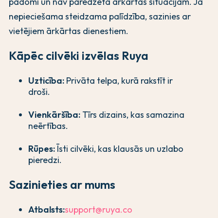
padomi un nav paredzēta ārkārtas situācijām. Ja
nepieciešama steidzama palīdzība, sazinies ar
vietējiem ārkārtas dienestiem.
Kāpēc cilvēki izvēlas Ruya
Uzticība:
Privāta telpa, kurā rakstīt ir
droši.
Vienkāršība:
Tīrs dizains, kas samazina
neērtības.
Rūpes:
Īsti cilvēki, kas klausās un uzlabo
pieredzi.
Sazinieties ar mums
Atbalsts:
support@ruya.co