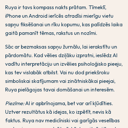
Ruya ir tavs kompass nakts prātam. Tīmeklī,
iPhone un Android ierīcēs atradīsi mierīgu vietu
sapņu fiksēšanai un rīku kopumu, kas palīdzēs laika
gaitā pamanīt tēmas, rakstus un nozīmi.
Sāc ar bezmaksas sapņu žurnālu, lai ierakstītu un
pārdomātu. Kad vēlies dziļāku izpratni, ieslēdz AI
vadītu interpretāciju un izvēlies psiholoģisko pieeju,
kas tev vislabāk atbilst. Vai nu dod priekšroku
simboliskai skatījumam vai zinātniskākai pieejai,
Ruya pielāgojas tavai domāšanai un interesēm.
Piezīme:
AI ir apbrīnojama, bet var arī kļūdīties.
Uztver rezultātus kā idejas, ko izpētīt, nevis kā
faktus. Ruya nav medicīniski vai garīgās veselības