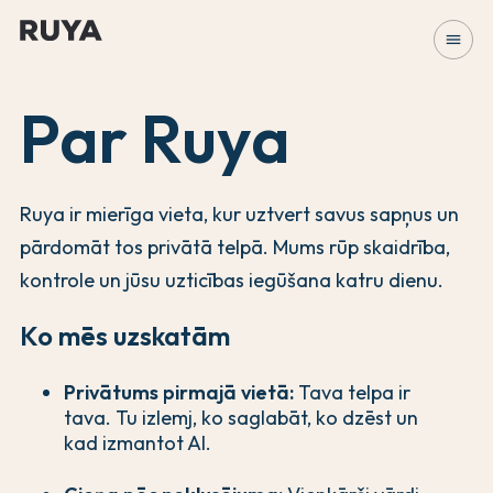
menu
Par Ruya
Ruya ir mierīga vieta, kur uztvert savus sapņus un
pārdomāt tos privātā telpā. Mums rūp skaidrība,
kontrole un jūsu uzticības iegūšana katru dienu.
Ko mēs uzskatām
Privātums pirmajā vietā:
Tava telpa ir
tava. Tu izlemj, ko saglabāt, ko dzēst un
kad izmantot AI.