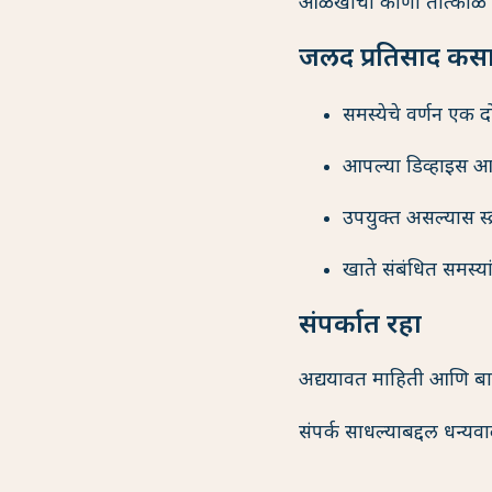
ओळखीचा कोणी तात्काळ धो
जलद प्रतिसाद कस
समस्येचे वर्णन एक द
आपल्या डिव्हाइस आणि
उपयुक्त असल्यास स्
खाते संबंधित समस्
संपर्कात रहा
अद्ययावत माहिती आणि बा
संपर्क साधल्याबद्दल धन्य