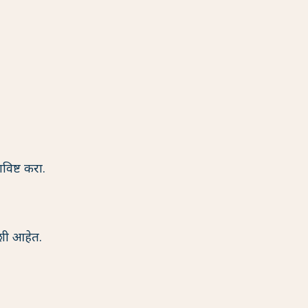
िष्ट करा.
शी आहेत.