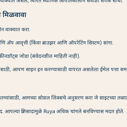
क्यात असेल, त्वरित स्थानिक आपातकालीन सेवांशी संपर्क साधा.
ा मिळवावा
ोन वाक्यात करा.
 अ‍ॅप आवृत्ती (किंवा ब्राउझर आणि ऑपरेटिंग सिस्टम) सांगा.
क्रीनशॉट्स जोडा (संवेदनशील माहिती नाही).
यांसाठी, आपण साइन इन करण्यासाठी वापरत असलेला ईमेल पत्ता समाव
तम्यांसाठी, आमच्या सोशल लिंक्सचे अनुसरण करा जे साइटच्या तळा
वाद. आपल्या प्रतिसादामुळे Ruya अधिक चांगले बनविण्यास मदत होते.