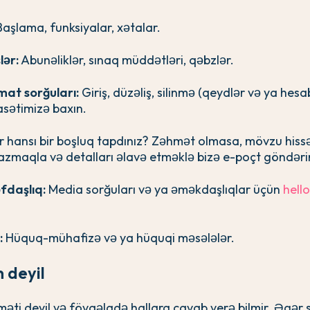
aşlama, funksiyalar, xətalar.
lər:
Abunəliklər, sınaq müddətləri, qəbzlər.
mat sorğuları:
Giriş, düzəliş, silinmə (qeydlər və ya hesa
asətimizə baxın.
 hansı bir boşluq tapdınız? Zəhmət olmasa, mövzu hiss
yazmaqla və detalları əlavə etməklə bizə e-poçt göndərin
fdaşlıq:
Media sorğuları və ya əməkdaşlıqlar üçün
hell
:
Hüquq-mühafizə və ya hüquqi məsələlər.
n deyil
məti deyil və fövqəladə hallara cavab verə bilmir. Əgər s