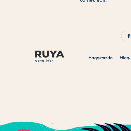
Haqqımızda
Əlaq
Görüş, İrfan.