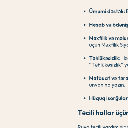
Ümumi dəstək:
B
Hesab və ödəniş
Məxfilik və məlu
üçün Məxfilik Siy
Təhlükəsizlik:
Hər
“Təhlükəsizlik” 
Mətbuat və tərə
ünvanına yazın.
Hüquqi sorğular
Təcili hallar üçü
Ruya təcili yardım xid