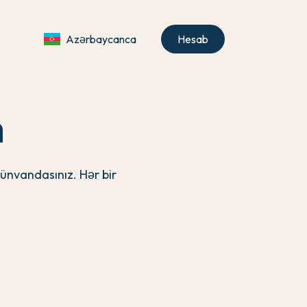
Azərbaycanca
Hesab
n
ünvandasınız. Hər bir