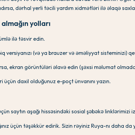
ırsa, dərhal yerli təcili yardım xidmətləri ilə əlaqə saxla
almağın yolları
ümlə ilə təsvir edin.
biq versiyanızı (və ya brauzer və əməliyyat sisteminizi) q
rsa, ekran görüntüləri əlavə edin (şəxsi məlumat olmada
i üçün daxil olduğunuz e-poçt ünvanını yazın.
üçün saytın aşağı hissəsindəki sosial şəbəkə linklərimizi iz
ınız üçün təşəkkür edirik. Sizin rəyiniz Ruya-nı daha da