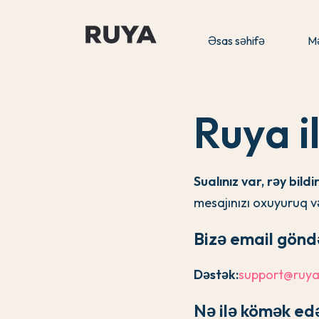
Əsas səhifə
Mə
Ruya i
Sualınız var, rəy bild
mesajınızı oxuyuruq 
Bizə email gönd
Dəstək:
support@ruya
Nə ilə kömək edə