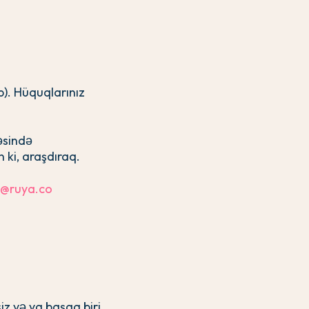
b). Hüquqlarınız
əsində
 ki, araşdıraq.
o@ruya.co
iz və ya başqa biri