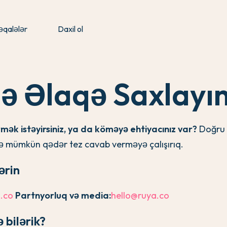
qalələr
Daxil ol
lə Əlaqə Saxlayı
irmək istəyirsiniz, ya da köməyə ehtiyacınız var?
Doğru 
və mümkün qədər tez cavab verməyə çalışırıq.
ərin
.co
Partnyorluq və media:
hello@ruya.co
 bilərik?