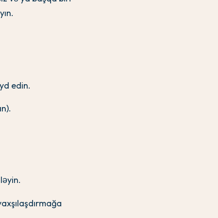
yın.
eyd edin.
n).
ləyin.
 yaxşılaşdırmağa