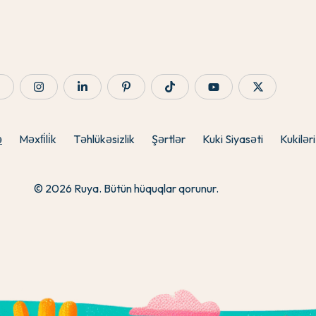
ə
Məxfi̇li̇k
Təhlükəsizlik
Şərtlər
Kuki Siyasəti
Kukiləri
© 2026 Ruya. Bütün hüquqlar qorunur.