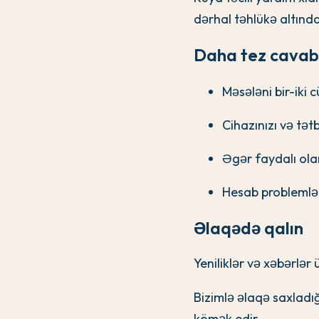
dərhal təhlükə altındad
Daha tez cavab 
Məsələni bir-iki c
Cihazınızı və tət
Əgər faydalı ola
Hesab problemlər
Əlaqədə qalın
Yeniliklər və xəbərlər 
Bizimlə əlaqə saxladığ
kömək edir.