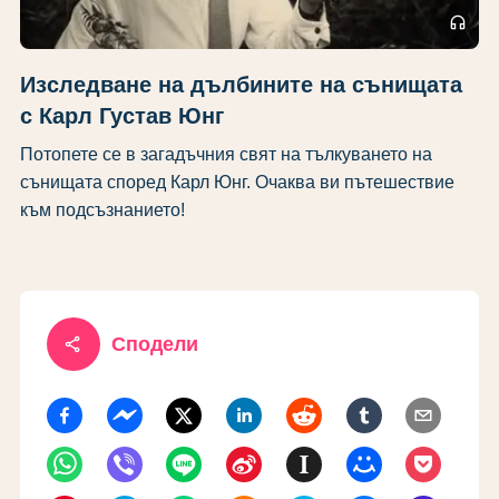
headphones
Изследване на дълбините на сънищата
с Карл Густав Юнг
Потопете се в загадъчния свят на тълкуването на
сънищата според Карл Юнг. Очаква ви пътешествие
към подсъзнанието!
share
Сподели