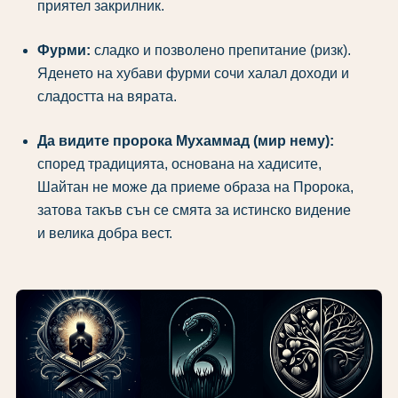
приятел закрилник.
Фурми:
сладко и позволено препитание (ризк).
Яденето на хубави фурми сочи халал доходи и
сладостта на вярата.
Да видите пророка Мухаммад (мир нему):
според традицията, основана на хадисите,
Шайтан не може да приеме образа на Пророка,
затова такъв сън се смята за истинско видение
и велика добра вест.