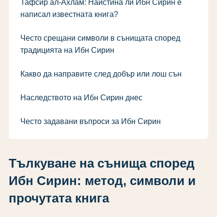
Тафсир ал-Ахлам: Наистина ли Ибн Сирин е
написал известната книга?
Често срещани символи в сънищата според
традицията на Ибн Сирин
Какво да направите след добър или лош сън
Наследството на Ибн Сирин днес
Често задавани въпроси за Ибн Сирин
Тълкуване на сънища според
Ибн Сирин: метод, символи и
прочутата книга