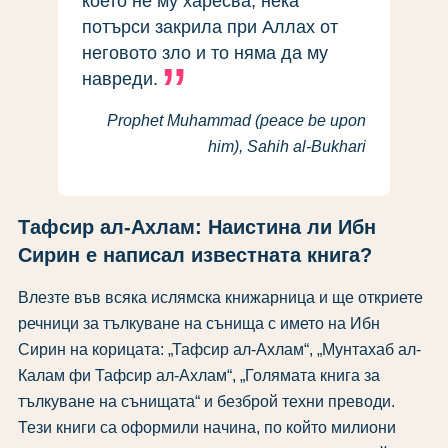
което не му харесва, нека
потърси закрила при Аллах от
неговото зло и то няма да му
навреди.
Prophet Muhammad (peace be upon
him), Sahih al-Bukhari
Тафсир ал-Ахлам: Наистина ли Ибн
Сирин е написал известната книга?
Влезте във всяка ислямска книжарница и ще откриете
речници за тълкуване на сънища с името на Ибн
Сирин на корицата: „Тафсир ал-Ахлам“, „Мунтахаб ал-
Калам фи Тафсир ал-Ахлам“, „Голямата книга за
тълкуване на сънищата“ и безброй техни преводи.
Тези книги са оформили начина, по който милиони