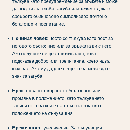
тълкува като предупреждение за мъжете и може
да подсказва глоба, загуба или тежест, докато
среброто обикновено символизира почтено
богатство и препитание.
Починал човек:
често се тълкува като вест за
неговото състояние или за връзката ви с него.
Ако получите нещо от починалия, това
подсказва добро или препитание, което идва
към вас. Ако му дадете нещо, това може да е
знак за загуба.
Брак:
нова отговорност, обвързване или
промяна в положението, като тълкуването
зависи от това кой е партньорът и какво е
положението на сънуващия.
Бременност:
увеличение. За сънуващия