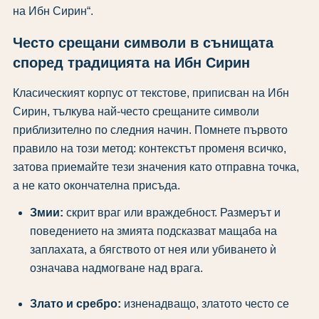
на Ибн Сирин“.
Често срещани символи в сънищата
според традицията на Ибн Сирин
Класическият корпус от текстове, приписван на Ибн
Сирин, тълкува най-често срещаните символи
приблизително по следния начин. Помнете първото
правило на този метод: контекстът променя всичко,
затова приемайте тези значения като отправна точка,
а не като окончателна присъда.
Змии:
скрит враг или враждебност. Размерът и
поведението на змията подсказват мащаба на
заплахата, а бягството от нея или убиването ѝ
означава надмогване над врага.
Злато и сребро:
изненадващо, златото често се