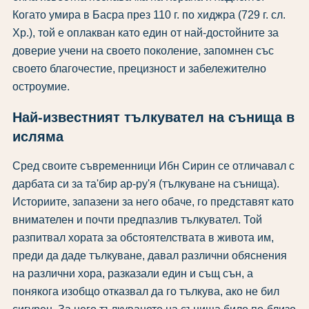
Когато умира в Басра през 110 г. по хиджра (729 г. сл.
Хр.), той е оплакван като един от най-достойните за
доверие учени на своето поколение, запомнен със
своето благочестие, прецизност и забележително
остроумие.
Най-известният тълкувател на сънища в
исляма
Сред своите съвременници Ибн Сирин се отличавал с
дарбата си за та'бир ар-ру'я (тълкуване на сънища).
Историите, запазени за него обаче, го представят като
внимателен и почти предпазлив тълкувател. Той
разпитвал хората за обстоятелствата в живота им,
преди да даде тълкуване, давал различни обяснения
на различни хора, разказали един и същ сън, а
понякога изобщо отказвал да го тълкува, ако не бил