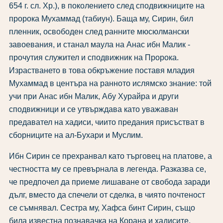
654 г. сл. Хр.), в поколението след сподвижниците на
пророка Мухаммад (табиун). Баща му, Сирин, бил
пленник, освободен след ранните мюсюлмански
завоевания, и станал маула на Анас ибн Малик -
прочутия служител и сподвижник на Пророка.
Израстването в това обкръжение поставя младия
Мухаммад в центъра на ранното ислямско знание: той
учи при Анас ибн Малик, Абу Хурайра и други
сподвижници и се утвърждава като уважаван
предавател на хадиси, чиито предания присъстват в
сборниците на ал-Бухари и Муслим.
Ибн Сирин се прехранвал като търговец на платове, а
честността му се превърнала в легенда. Разказва се,
че предпочел да приеме лишаване от свобода заради
дълг, вместо да спечели от сделка, в чиято почтеност
се съмнявал. Сестра му, Хафса бинт Сирин, също
била известна познавачка на Корана и хадисите.