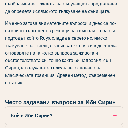
съобразяване с живота на сънуващия - продължава
да определя ислямското тълкуване на сънищата.
Именно затова внимателните въпроси и днес са по-
важни от търсенето в речници на символи. Това е и
подходът, който Ruya следва в своето ислямско
тълкуване на сънища: записвате съня си в дневника,
отговаряте на няколко въпроса за живота и
обстоятелствата си, точно както би направил Ибн
Сирин, и получавате тълкуване, основано на
класическата традиция. Древен метод, съвременен
спътник.
Често задавани въпроси за Ибн Сирин
Кой е Ибн Сирин?