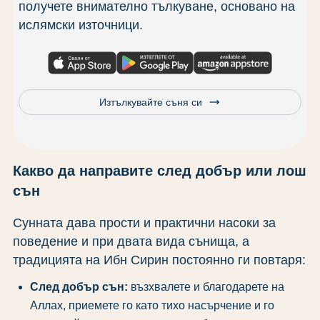
получете внимателно тълкуване, основано на
ислямски източници.
trending_flat
Изтълкувайте съня си
Какво да направите след добър или лош
сън
Сунната дава прости и практични насоки за
поведение и при двата вида сънища, а
традицията на Ибн Сирин постоянно ги повтаря:
След добър сън:
възхвалете и благодарете на
Аллах, приемете го като тихо насърчение и го