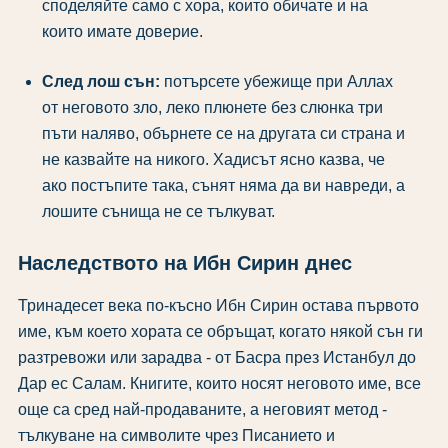
споделяйте само с хора, които обичате и на
които имате доверие.
След лош сън:
потърсете убежище при Аллах
от неговото зло, леко плюнете без слюнка три
пъти наляво, обърнете се на другата си страна и
не казвайте на никого. Хадисът ясно казва, че
ако постъпите така, сънят няма да ви навреди, а
лошите сънища не се тълкуват.
Наследството на Ибн Сирин днес
Тринадесет века по-късно Ибн Сирин остава първото
име, към което хората се обръщат, когато някой сън ги
разтревожи или зарадва - от Басра през Истанбул до
Дар ес Салам. Книгите, които носят неговото име, все
още са сред най-продаваните, а неговият метод -
тълкуване на символите чрез Писанието и