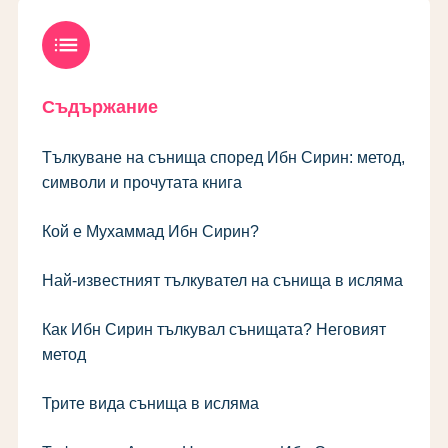
list
Съдържание
Тълкуване на сънища според Ибн Сирин: метод,
символи и прочутата книга
Кой е Мухаммад Ибн Сирин?
Най-известният тълкувател на сънища в исляма
Как Ибн Сирин тълкувал сънищата? Неговият
метод
Трите вида сънища в исляма