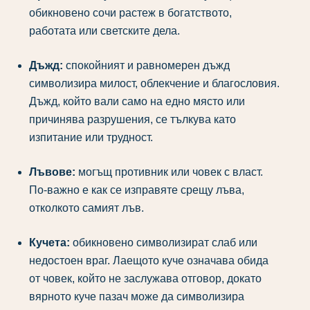
обикновено сочи растеж в богатството,
работата или светските дела.
Дъжд:
спокойният и равномерен дъжд
символизира милост, облекчение и благословия.
Дъжд, който вали само на едно място или
причинява разрушения, се тълкува като
изпитание или трудност.
Лъвове:
могъщ противник или човек с власт.
По-важно е как се изправяте срещу лъва,
отколкото самият лъв.
Кучета:
обикновено символизират слаб или
недостоен враг. Лаещото куче означава обида
от човек, който не заслужава отговор, докато
вярното куче пазач може да символизира