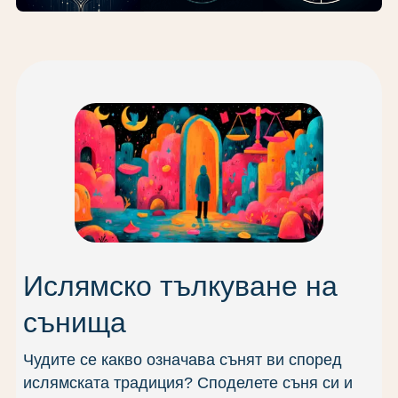
Ислямско тълкуване на
сънища
Чудите се какво означава сънят ви според
ислямската традиция? Споделете съня си и