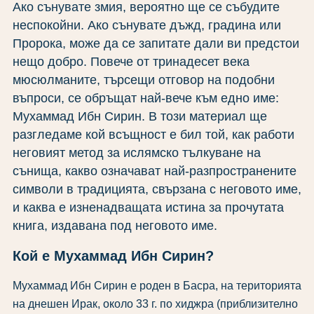
Ако сънувате змия, вероятно ще се събудите
неспокойни. Ако сънувате дъжд, градина или
Пророка, може да се запитате дали ви предстои
нещо добро. Повече от тринадесет века
мюсюлманите, търсещи отговор на подобни
въпроси, се обръщат най-вече към едно име:
Мухаммад Ибн Сирин. В този материал ще
разгледаме кой всъщност е бил той, как работи
неговият метод за ислямско тълкуване на
сънища, какво означават най-разпространените
символи в традицията, свързана с неговото име,
и каква е изненадващата истина за прочутата
книга, издавана под неговото име.
Кой е Мухаммад Ибн Сирин?
Мухаммад Ибн Сирин е роден в Басра, на територията
на днешен Ирак, около 33 г. по хиджра (приблизително