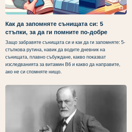
headphones
Как да запомняте сънищата си: 5
стъпки, за да ги помните по-добре
Защо забравяте сънищата си и как да ги запомняте: 5-
стъпкова рутина, навик да водите дневник на
сънищата, плавно събуждане, какво показват
изследванията за витамин B6 и какво да направите,
ако не си спомняте нищо.