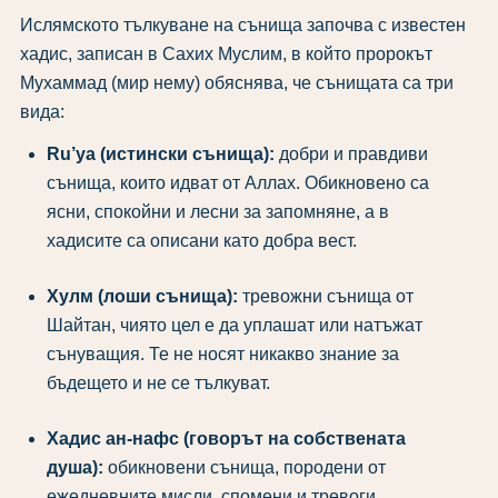
Ислямското тълкуване на сънища започва с известен
хадис, записан в Сахих Муслим, в който пророкът
Мухаммад (мир нему) обяснява, че сънищата са три
вида:
Ru’ya (истински сънища):
добри и правдиви
сънища, които идват от Аллах. Обикновено са
ясни, спокойни и лесни за запомняне, а в
хадисите са описани като добра вест.
Хулм (лоши сънища):
тревожни сънища от
Шайтан, чиято цел е да уплашат или натъжат
сънуващия. Те не носят никакво знание за
бъдещето и не се тълкуват.
Хадис ан-нафс (говорът на собствената
душа):
обикновени сънища, породени от
ежедневните мисли, спомени и тревоги.