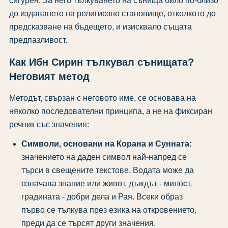
сигурен. За него тълкуването на сънища било по-близо
до издаването на религиозно становище, отколкото до
предсказване на бъдещето, и изисквало същата
предпазливост.
Как Ибн Сирин тълкувал сънищата?
Неговият метод
Методът, свързан с неговото име, се основава на
няколко последователни принципа, а не на фиксиран
речник със значения:
Символи, основани на Корана и Сунната:
значението на даден символ най-напред се
търси в свещените текстове. Водата може да
означава знание или живот, дъждът - милост,
градината - добри дела и Рая. Всеки образ
първо се тълкува през езика на откровението,
преди да се търсят други значения.