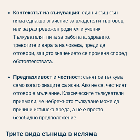
Контекстът на сънуващия:
един и същ сън
няма еднакво значение за владетел и търговец
или за разтревожен родител и ученик.
Тълкувателят пита за работата, здравето,
тревогите и вярата на човека, преди да
отговори, защото значението се променя според
обстоятелствата.
Предпазливост и честност:
сънят се тълкува
само когато знаците са ясни. Ако не са, честният
отговор е мълчание. Класическите тълкуватели
приемали, че небрежното тълкуване може да
причини истинска вреда, а не е просто
безобидно предположение.
Трите вида сънища в исляма