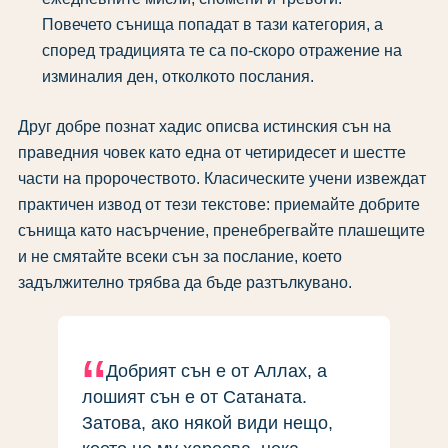
Повечето сънища попадат в тази категория, а
според традицията те са по-скоро отражение на
изминалия ден, отколкото послания.
Друг добре познат хадис описва истинския сън на
праведния човек като една от четиридесет и шестте
части на пророчеството. Класическите учени извеждат
практичен извод от тези текстове: приемайте добрите
сънища като насърчение, пренебрегвайте плашещите
и не смятайте всеки сън за послание, което
задължително трябва да бъде разтълкувано.
Добрият сън е от Аллах, а
лошият сън е от Сатаната.
Затова, ако някой види нещо,