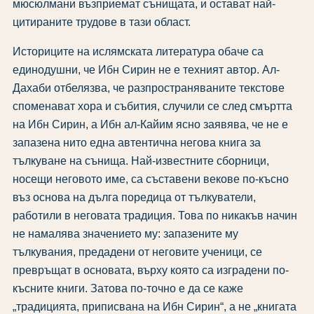
мюсюлмани възприемат сънищата, и остават най-
цитираните трудове в тази област.
Историците на ислямската литература обаче са
единодушни, че Ибн Сирин не е техният автор. Ал-
Дахаби отбелязва, че разпространяваните текстове
споменават хора и събития, случили се след смъртта
на Ибн Сирин, а Ибн ал-Кайим ясно заявява, че не е
запазена нито една автентична негова книга за
тълкуване на сънища. Най-известните сборници,
носещи неговото име, са съставени векове по-късно
въз основа на дълга поредица от тълкуватели,
работили в неговата традиция. Това по никакъв начин
не намалява значението му: запазените му
тълкувания, предадени от неговите ученици, се
превръщат в основата, върху която са изградени по-
късните книги. Затова по-точно е да се каже
„традицията, приписвана на Ибн Сирин“, а не „книгата