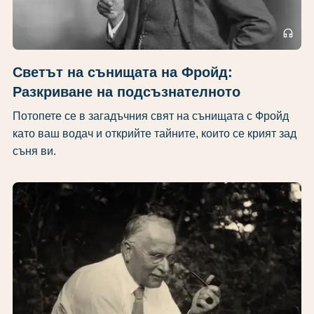
headphones
Светът на сънищата на Фройд:
Разкриване на подсъзнателното
Потопете се в загадъчния свят на сънищата с Фройд
като ваш водач и открийте тайните, които се крият зад
съня ви.