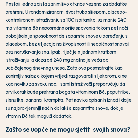
Postoji jedno zaista zanimljivo otkriće vezano za dodatke
prehrani. U randomiziranom, dvostruko slijepom, placebo-
kontroliranom istraživanju sa 100 ispitanika, uzimanje 240
mg vitamina B6 neposredno prije spavanja tokom pet noći
poboljšalo je sposobnost da zapamte snove u poređenju s
placebom, bez utjecaja na živopisnost ili neobičnost snova i
bez narušavanja sna. Ipak, riječ je o jednom kratkom
istraživanju, a doza od 240 mg znatno je veća od
uobičajenog dnevnog unosa. Zato ovo posmatrajte kao
zanimljiv nalaz o kojem vrijedi razgovarati s ljekarom, a ne
kao naviku za svaku noć. I sami istraživači preporučuju da
prvi korak bude prehrana bogata vitaminom B6, poput ribe,
slanutka, banana i krompira. Pet navika opisanih iznad i dalje
su najprovjereniji način da lakše zapamtite snove, dok je
vitamin B6 tek mogući dodatak.
Zašto se uopće ne mogu sjetiti svojih snova?