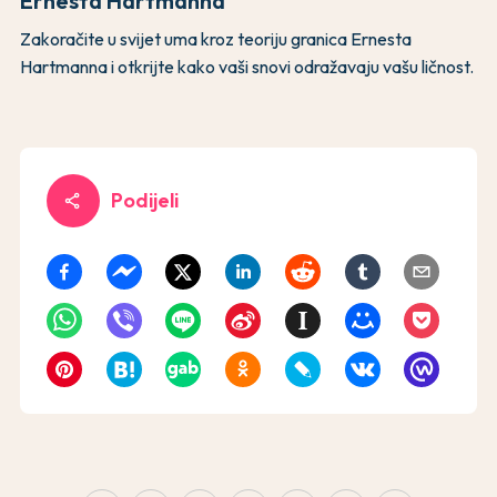
Ernesta Hartmanna
Zakoračite u svijet uma kroz teoriju granica Ernesta
Hartmanna i otkrijte kako vaši snovi odražavaju vašu ličnost.
Podijeli
share