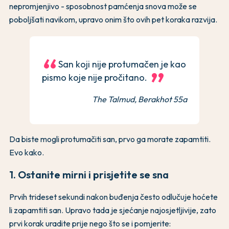
nepromjenjivo - sposobnost pamćenja snova može se
poboljšati navikom, upravo onim što ovih pet koraka razvija.
San koji nije protumačen je kao
pismo koje nije pročitano.
The Talmud, Berakhot 55a
Da biste mogli protumačiti san, prvo ga morate zapamtiti.
Evo kako.
1. Ostanite mirni i prisjetite se sna
Prvih trideset sekundi nakon buđenja često odlučuje hoćete
li zapamtiti san. Upravo tada je sjećanje najosjetljivije, zato
prvi korak uradite prije nego što se i pomjerite: