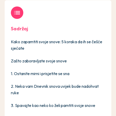
list
Sadržaj
Kako zapamtiti svoje snove: 5 koraka da ih se češće
sjećate
Zašto zaboravljate svoje snove
1. Ostanite mirni i prisjetite se sna
2. Neka vam Dnevnik snova uvijek bude nadohvat
ruke
3. Spavajte kao neko ko želi pamtiti svoje snove