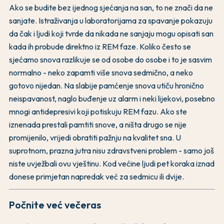
Ako se budite bez ijednog sjećanja na san, to ne znači da ne
sanjate. Istraživanja u laboratorijama za spavanje pokazuju
da čak i ljudi koji tvrde da nikada ne sanjaju mogu opisati san
kada ih probude direktno iz REM faze. Koliko često se
sjećamo snova razlikuje se od osobe do osobe i to je sasvim
normalno - neko zapamti više snova sedmično, a neko
gotovo nijedan. Na slabije pamćenje snova utiču hronično
neispavanost, naglo buđenje uz alarm i neki lijekovi, posebno
mnogi antidepresivi koji potiskuju REM fazu. Ako ste
iznenada prestali pamtiti snove, a ništa drugo se nije
promijenilo, vrijedi obratiti pažnju na kvalitet sna. U
suprotnom, prazna jutra nisu zdravstveni problem - samo još
niste uvježbali ovu vještinu. Kod većine ljudi pet koraka iznad
donese primjetan napredak već za sedmicu ili dvije.
Počnite već večeras