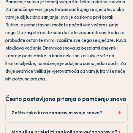
Pamćenje snova je temelj svega što želite raditi sa snovima.
Za tumačenje vam je potreban san kojeg se sjećate, a ako
vam je cilj lucidno sanjanje, ovo je doslovno prvi korak.
Rutina je jednostavna i možete početi već večeras: prije
nego što zaspite recite sebi da ćete zapamtiti san, kada se
probudite ostanite mirni i zapišite sve čega se sjećate. Ruya
olakšava vođenje Dnevnika snova uz besplatni dnevnik i
jutarnje podsjetnike, a kada neki san zaslužuje više od
kratke bilješke, tumačenje je udaljeno samo jedan dodir. Za
dvije sedmice velika je vjerovatnoća da vam jutra više neće
biti potpuno prazna.
Često postavljana pitanja o pamćenju snova
Zašto tako brzo zaboravim svoje snove?
Mogu li se prisjetiti sna koji sam već zaboravio?