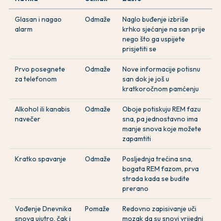
Glasan i nagao
Odmaže
Naglo buđenje izbriše
alarm
krhko sjećanje na san prije
nego što ga uspijete
prisjetiti se
Prvo posegnete
Odmaže
Nove informacije potisnu
za telefonom
san dok je još u
kratkoročnom pamćenju
Alkohol ili kanabis
Odmaže
Oboje potiskuju REM fazu
navečer
sna, pa jednostavno ima
manje snova koje možete
zapamtiti
Kratko spavanje
Odmaže
Posljednja trećina sna,
bogata REM fazom, prva
strada kada se budite
prerano
Vođenje Dnevnika
Pomaže
Redovno zapisivanje uči
snova ujutro, čak i
mozak da su snovi vrijedni