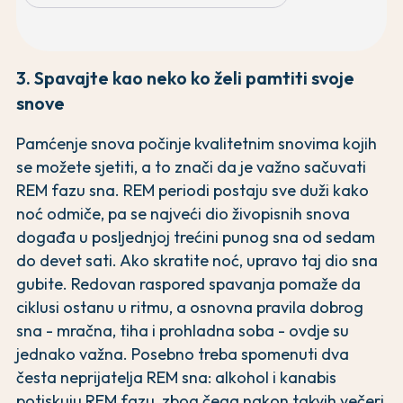
3. Spavajte kao neko ko želi pamtiti svoje
snove
Pamćenje snova počinje kvalitetnim snovima kojih
se možete sjetiti, a to znači da je važno sačuvati
REM fazu sna. REM periodi postaju sve duži kako
noć odmiče, pa se najveći dio živopisnih snova
događa u posljednjoj trećini punog sna od sedam
do devet sati. Ako skratite noć, upravo taj dio sna
gubite. Redovan raspored spavanja pomaže da
ciklusi ostanu u ritmu, a osnovna pravila dobrog
sna - mračna, tiha i prohladna soba - ovdje su
jednako važna. Posebno treba spomenuti dva
česta neprijatelja REM sna: alkohol i kanabis
potiskuju REM fazu, zbog čega nakon takvih večeri