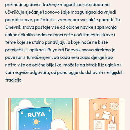
prethodnog dana i traženje mogućih poruka dodatno
učvršćuje sjećanje i ponovo šalje mozgu signal da vrijedi
pamtiti snove, pa ćete ih s vremenom sve lakše pamtiti. Tu
Dnevnik snova postaje više od obične navike zapisivanja:
nakon nekoliko sedmica moći ćete uočiti mjesta, likove i
teme koje se stalno ponavljaju, a koje inače ne biste
primijetili. U aplikaciji Ruya isti Dnevnik snova direktno je
povezan s tumačenjem, pa kada neki zapis djeluje kao
nešto više od obične bilješke, možete ga istražiti iz ugla koji
vam najviše odgovara, od psihologije do duhovnih i religijskih
tradicija.