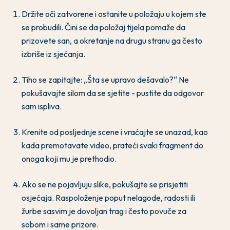
Držite oči zatvorene i ostanite u položaju u kojem ste
se probudili. Čini se da položaj tijela pomaže da
prizovete san, a okretanje na drugu stranu ga često
izbriše iz sjećanja.
Tiho se zapitajte: „Šta se upravo dešavalo?“ Ne
pokušavajte silom da se sjetite - pustite da odgovor
sam ispliva.
Krenite od posljednje scene i vraćajte se unazad, kao
kada premotavate video, prateći svaki fragment do
onoga koji mu je prethodio.
Ako se ne pojavljuju slike, pokušajte se prisjetiti
osjećaja. Raspoloženje poput nelagode, radosti ili
žurbe sasvim je dovoljan trag i često povuče za
sobom i same prizore.