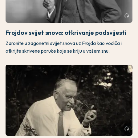
headphones
Frojdov svijet snova: otkrivanje podsvijesti
Zaronite u zagonetni svijet snova uz Frojda kao vodiča i
otkrijte skrivene poruke koje se kriju u vašem snu.
headphones