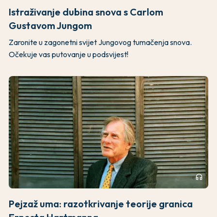
Istraživanje dubina snova s Carlom
Gustavom Jungom
Zaronite u zagonetni svijet Jungovog tumačenja snova.
Očekuje vas putovanje u podsvijest!
headphones
Pejzaž uma: razotkrivanje teorije granica