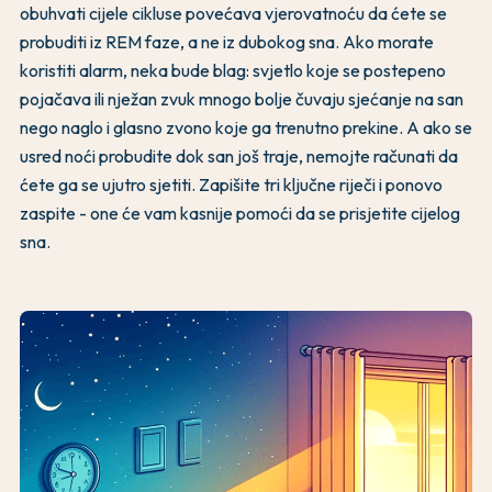
obuhvati cijele cikluse povećava vjerovatnoću da ćete se
probuditi iz REM faze, a ne iz dubokog sna. Ako morate
koristiti alarm, neka bude blag: svjetlo koje se postepeno
pojačava ili nježan zvuk mnogo bolje čuvaju sjećanje na san
nego naglo i glasno zvono koje ga trenutno prekine. A ako se
usred noći probudite dok san još traje, nemojte računati da
ćete ga se ujutro sjetiti. Zapišite tri ključne riječi i ponovo
zaspite - one će vam kasnije pomoći da se prisjetite cijelog
sna.