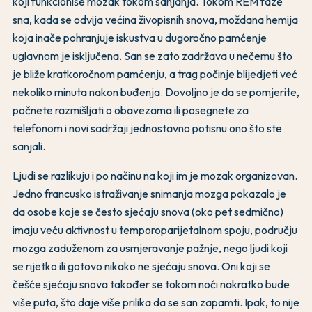
koji funkcioniše mozak tokom sanjanja. Tokom REM faze
sna, kada se odvija većina živopisnih snova, moždana hemija
koja inače pohranjuje iskustva u dugoročno pamćenje
uglavnom je isključena. San se zato zadržava u nečemu što
je bliže kratkoročnom pamćenju, a trag počinje blijedjeti već
nekoliko minuta nakon buđenja. Dovoljno je da se pomjerite,
počnete razmišljati o obavezama ili posegnete za
telefonom i novi sadržaji jednostavno potisnu ono što ste
sanjali.
Ljudi se razlikuju i po načinu na koji im je mozak organizovan.
Jedno francusko istraživanje snimanja mozga pokazalo je
da osobe koje se često sjećaju snova (oko pet sedmično)
imaju veću aktivnost u temporoparijetalnom spoju, području
mozga zaduženom za usmjeravanje pažnje, nego ljudi koji
se rijetko ili gotovo nikako ne sjećaju snova. Oni koji se
češće sjećaju snova također se tokom noći nakratko bude
više puta, što daje više prilika da se san zapamti. Ipak, to nije