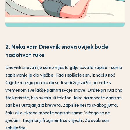
2. Neka vam Dnevnik snova uvijek bude
nadohvat ruke
Dnevnik snova nije samo mjesto gdje čuvate zapise - samo
zapisivanje je dio vježbe. Kad zapišete san, iz noći u noć
šaljete mozgu poruku da su ti sadržaji važni, pa ćete s
vremenom sve lakše pamtiti svoje snove. Držite pri ruci ono
što koristite, bilo svesku ili telefon, tako da možete zapisati
san bez ustajanja iz kreveta. Zapišite nešto svakog jutra,
čak i ako iskreno možete napisati samo: 'ničega se ne
sjećam'. I najmanji fragmenti su vrijedni. Za svaki san
zabilježite: