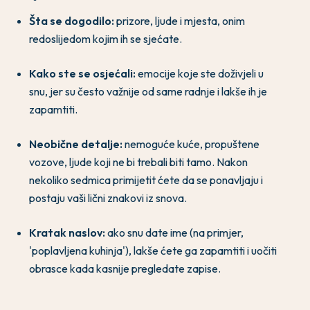
Šta se dogodilo:
prizore, ljude i mjesta, onim
redoslijedom kojim ih se sjećate.
Kako ste se osjećali:
emocije koje ste doživjeli u
snu, jer su često važnije od same radnje i lakše ih je
zapamtiti.
Neobične detalje:
nemoguće kuće, propuštene
vozove, ljude koji ne bi trebali biti tamo. Nakon
nekoliko sedmica primijetit ćete da se ponavljaju i
postaju vaši lični znakovi iz snova.
Kratak naslov:
ako snu date ime (na primjer,
'poplavljena kuhinja'), lakše ćete ga zapamtiti i uočiti
obrasce kada kasnije pregledate zapise.