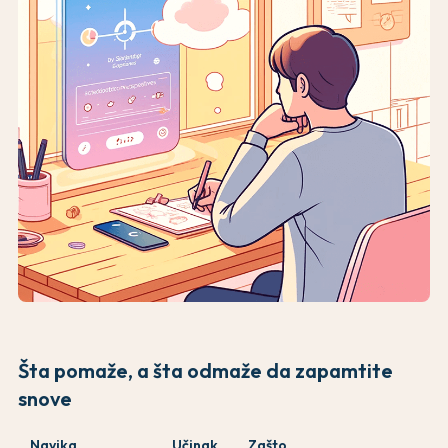
Šta pomaže, a šta odmaže da zapamtite
snove
Navika
Učinak
Zašto