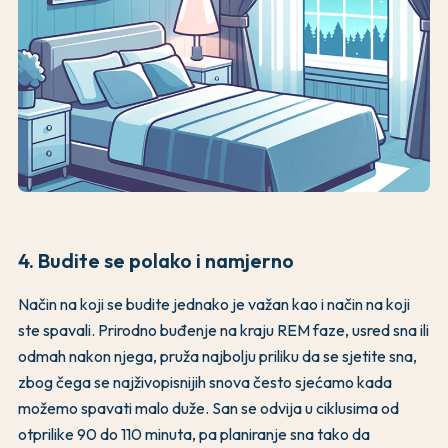
4. Budite se polako i namjerno
Način na koji se budite jednako je važan kao i način na koji
ste spavali. Prirodno buđenje na kraju REM faze, usred sna ili
odmah nakon njega, pruža najbolju priliku da se sjetite sna,
zbog čega se najživopisnijih snova često sjećamo kada
možemo spavati malo duže. San se odvija u ciklusima od
otprilike 90 do 110 minuta, pa planiranje sna tako da