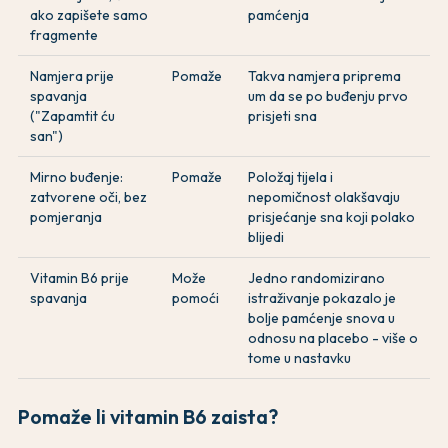
ako zapišete samo
pamćenja
fragmente
Namjera prije
Pomaže
Takva namjera priprema
spavanja
um da se po buđenju prvo
("Zapamtit ću
prisjeti sna
san")
Mirno buđenje:
Pomaže
Položaj tijela i
zatvorene oči, bez
nepomičnost olakšavaju
pomjeranja
prisjećanje sna koji polako
blijedi
Vitamin B6 prije
Može
Jedno randomizirano
spavanja
pomoći
istraživanje pokazalo je
bolje pamćenje snova u
odnosu na placebo - više o
tome u nastavku
Pomaže li vitamin B6 zaista?