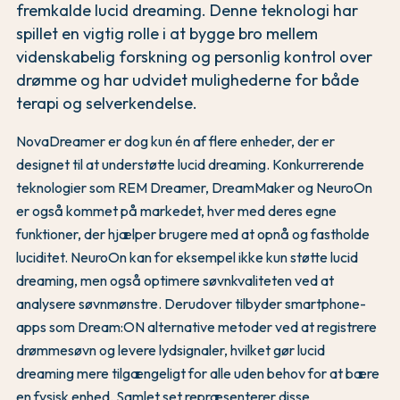
fremkalde lucid dreaming. Denne teknologi har
spillet en vigtig rolle i at bygge bro mellem
videnskabelig forskning og personlig kontrol over
drømme og har udvidet mulighederne for både
terapi og selverkendelse.
NovaDreamer er dog kun én af flere enheder, der er
designet til at understøtte lucid dreaming. Konkurrerende
teknologier som REM Dreamer, DreamMaker og NeuroOn
er også kommet på markedet, hver med deres egne
funktioner, der hjælper brugere med at opnå og fastholde
luciditet. NeuroOn kan for eksempel ikke kun støtte lucid
dreaming, men også optimere søvnkvaliteten ved at
analysere søvnmønstre. Derudover tilbyder smartphone-
apps som Dream:ON alternative metoder ved at registrere
drømmesøvn og levere lydsignaler, hvilket gør lucid
dreaming mere tilgængeligt for alle uden behov for at bære
en fysisk enhed. Samlet set repræsenterer disse