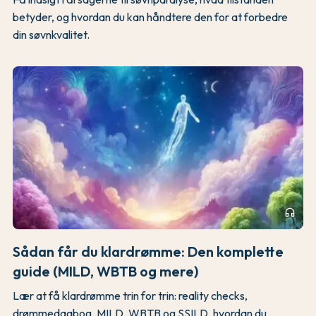
betyder, og hvordan du kan håndtere den for at forbedre
din søvnkvalitet.
headphones
Sådan får du klardrømme: Den komplette
guide (MILD, WBTB og mere)
Lær at få klardrømme trin for trin: reality checks,
drømmedagbog, MILD, WBTB og SSILD, hvordan du