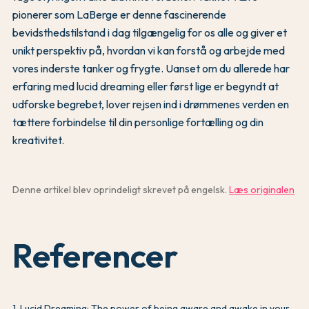
pionerer som LaBerge er denne fascinerende
bevidsthedstilstand i dag tilgængelig for os alle og giver et
unikt perspektiv på, hvordan vi kan forstå og arbejde med
vores inderste tanker og frygte. Uanset om du allerede har
erfaring med lucid dreaming eller først lige er begyndt at
udforske begrebet, lover rejsen ind i drømmenes verden en
tættere forbindelse til din personlige fortælling og din
kreativitet.
Denne artikel blev oprindeligt skrevet på engelsk.
Læs originalen
Referencer
1
.
Lucid Dreaming: The power of being aware and awake in your