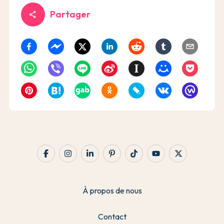
Partager
share
À propos de nous
Contact