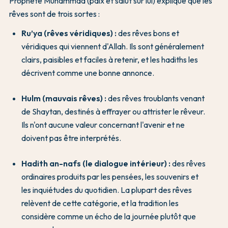
Prophète Muhammad (paix et salut sur lui) explique que les
rêves sont de trois sortes :
Ru’ya (rêves véridiques) :
des rêves bons et
véridiques qui viennent d'Allah. Ils sont généralement
clairs, paisibles et faciles à retenir, et les hadiths les
décrivent comme une bonne annonce.
Hulm (mauvais rêves) :
des rêves troublants venant
de Shaytan, destinés à effrayer ou attrister le rêveur.
Ils n'ont aucune valeur concernant l'avenir et ne
doivent pas être interprétés.
Hadith an-nafs (le dialogue intérieur) :
des rêves
ordinaires produits par les pensées, les souvenirs et
les inquiétudes du quotidien. La plupart des rêves
relèvent de cette catégorie, et la tradition les
considère comme un écho de la journée plutôt que