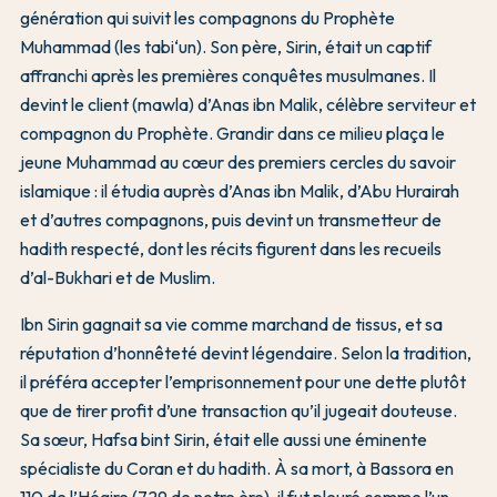
génération qui suivit les compagnons du Prophète
Muhammad (les tabi‘un). Son père, Sirin, était un captif
affranchi après les premières conquêtes musulmanes. Il
devint le client (mawla) d’Anas ibn Malik, célèbre serviteur et
compagnon du Prophète. Grandir dans ce milieu plaça le
jeune Muhammad au cœur des premiers cercles du savoir
islamique : il étudia auprès d’Anas ibn Malik, d’Abu Hurairah
et d’autres compagnons, puis devint un transmetteur de
hadith respecté, dont les récits figurent dans les recueils
d’al-Bukhari et de Muslim.
Ibn Sirin gagnait sa vie comme marchand de tissus, et sa
réputation d’honnêteté devint légendaire. Selon la tradition,
il préféra accepter l’emprisonnement pour une dette plutôt
que de tirer profit d’une transaction qu’il jugeait douteuse.
Sa sœur, Hafsa bint Sirin, était elle aussi une éminente
spécialiste du Coran et du hadith. À sa mort, à Bassora en