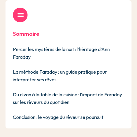
list
Sommaire
Percer les mystères de la nuit : l’héritage d’Ann
Faraday
La méthode Faraday : un guide pratique pour
interpréter ses rêves
Du divan à la table de la cuisine : l’impact de Faraday
sur les rêveurs du quotidien
Conclusion : le voyage du rêveur se poursuit