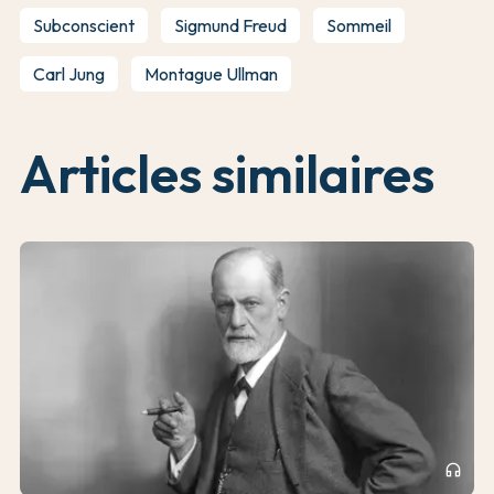
Subconscient
Sigmund Freud
Sommeil
Carl Jung
Montague Ullman
Articles similaires
headphones