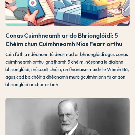
Conas Cuimhneamh ar do Bhrionglóidí: 5
Chéim chun Cuimhneamh Níos Fearr orthu
Cén fáth a ndéanann tú dearmad ar bhrionglóidí agus conas
cuimhneamh orthu: gnáthamh 5 chéim, nósanna le dialann
bhrionglóidí, múscailt chiúin, an fhianaise maidir le Vitimín B6,
agus cad ba chóir a dhéanamh mura gcuimhníonn tú ar aon
bhrionglóid ar chor ar bith.