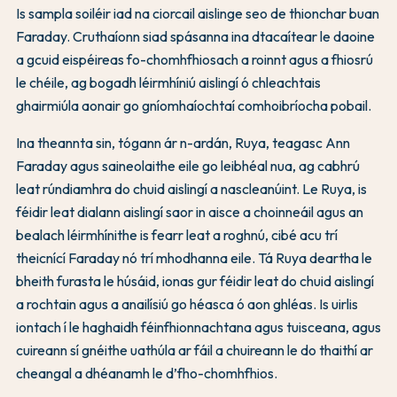
Is sampla soiléir iad na ciorcail aislinge seo de thionchar buan
Faraday. Cruthaíonn siad spásanna ina dtacaítear le daoine
a gcuid eispéireas fo-chomhfhiosach a roinnt agus a fhiosrú
le chéile, ag bogadh léirmhíniú aislingí ó chleachtais
ghairmiúla aonair go gníomhaíochtaí comhoibríocha pobail.
Ina theannta sin, tógann ár n-ardán, Ruya, teagasc Ann
Faraday agus saineolaithe eile go leibhéal nua, ag cabhrú
leat rúndiamhra do chuid aislingí a nascleanúint. Le Ruya, is
féidir leat dialann aislingí saor in aisce a choinneáil agus an
bealach léirmhínithe is fearr leat a roghnú, cibé acu trí
theicnící Faraday nó trí mhodhanna eile. Tá Ruya deartha le
bheith furasta le húsáid, ionas gur féidir leat do chuid aislingí
a rochtain agus a anailísiú go héasca ó aon ghléas. Is uirlis
iontach í le haghaidh féinfhionnachtana agus tuisceana, agus
cuireann sí gnéithe uathúla ar fáil a chuireann le do thaithí ar
cheangal a dhéanamh le d’fho-chomhfhios.