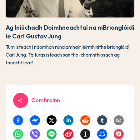
Ag Iniúchadh Doimhneachtaí na mBrionglóidí
le Carl Gustav Jung
Tum isteach i ndomhan rúndiamhair léirmhínithe brionglóidí
Carl Jung. Tá turas isteach san fho-chomhfhiosach ag
fanacht leat!
Comhroinn
share