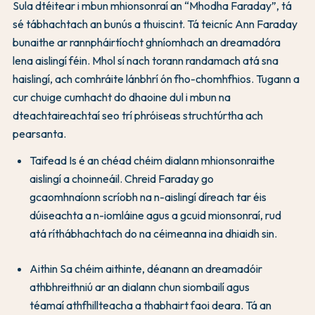
Sula dtéitear i mbun mhionsonraí an “Mhodha Faraday”, tá
sé tábhachtach an bunús a thuiscint. Tá teicníc Ann Faraday
bunaithe ar rannpháirtíocht ghníomhach an dreamadóra
lena aislingí féin. Mhol sí nach torann randamach atá sna
haislingí, ach comhráite lánbhrí ón fho-chomhfhios. Tugann a
cur chuige cumhacht do dhaoine dul i mbun na
dteachtaireachtaí seo trí phróiseas struchtúrtha ach
pearsanta.
Taifead Is é an chéad chéim dialann mhionsonraithe
aislingí a choinneáil. Chreid Faraday go
gcaomhnaíonn scríobh na n-aislingí díreach tar éis
dúiseachta a n-iomláine agus a gcuid mionsonraí, rud
atá ríthábhachtach do na céimeanna ina dhiaidh sin.
Aithin Sa chéim aithinte, déanann an dreamadóir
athbhreithniú ar an dialann chun siombailí agus
téamaí athfhillteacha a thabhairt faoi deara. Tá an