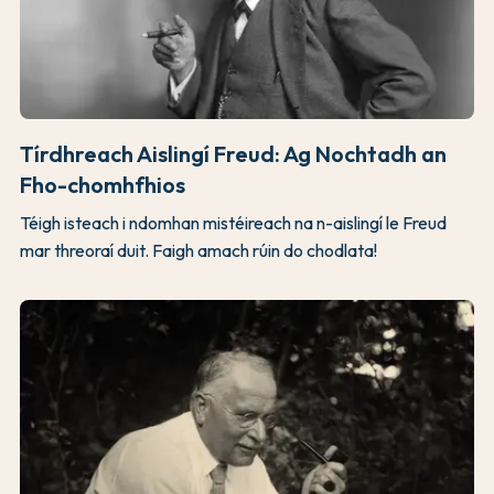
Tírdhreach Aislingí Freud: Ag Nochtadh an
Fho-chomhfhios
Téigh isteach i ndomhan mistéireach na n-aislingí le Freud
mar threoraí duit. Faigh amach rúin do chodlata!