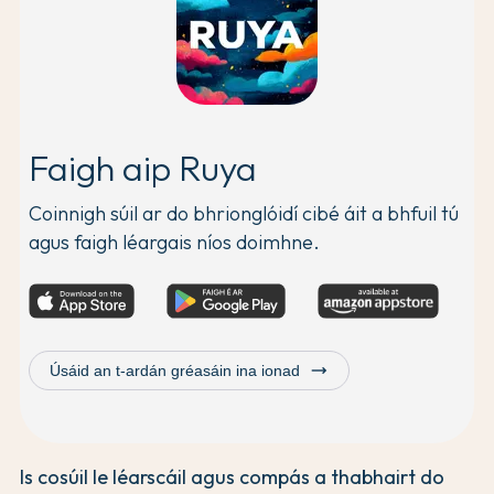
Faigh aip Ruya
Coinnigh súil ar do bhrionglóidí cibé áit a bhfuil tú
agus faigh léargais níos doimhne.
trending_flat
Úsáid an t-ardán gréasáin ina ionad
Is cosúil le léarscáil agus compás a thabhairt do