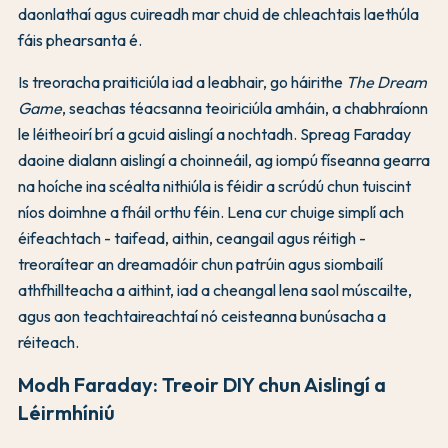
daonlathaí agus cuireadh mar chuid de chleachtais laethúla
fáis phearsanta é.
Is treoracha praiticiúla iad a leabhair, go háirithe
The Dream
Game
, seachas téacsanna teoiriciúla amháin, a chabhraíonn
le léitheoirí brí a gcuid aislingí a nochtadh. Spreag Faraday
daoine dialann aislingí a choinneáil, ag iompú físeanna gearra
na hoíche ina scéalta nithiúla is féidir a scrúdú chun tuiscint
níos doimhne a fháil orthu féin. Lena cur chuige simplí ach
éifeachtach - taifead, aithin, ceangail agus réitigh -
treoraítear an dreamadóir chun patrúin agus siombailí
athfhillteacha a aithint, iad a cheangal lena saol múscailte,
agus aon teachtaireachtaí nó ceisteanna bunúsacha a
réiteach.
Modh Faraday: Treoir DIY chun Aislingí a
Léirmhíniú