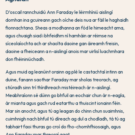
D’oscail rannchuidiú Ann Faraday le léirmhíniú aislingí
domhan ina gcuireann gach oíche deis nua ar fáil le haghaidh
fionnachtana. Sheas a modhanna an fód le himeacht ama,
agus chuaigh siad i bhfeidhm ní hamháin ar réimse na
síceolaíochta ach ar shaolta daoine gan áireamh freisin,
daoine a fheiceann a n-aislingí anois mar uirlisí luachmhara
don fhéininiúchadh.
Agus muid ag leanúint orainn ag plé le castachtaí intinn an
duine, fanann saothar Faraday mar sholas treorach, ag
stiúradh sinn trí thírdhreach mistéireach ár n-aislingí.
Meabhraíonn sé dúinn go bhfuil an eochair chun ár n-eagla,
ár mianta agus gach rud eatarthu a thuiscint ionainn féin.
Mar sin anocht, agus tú ag leagan do chinn chun suaimhnis,
cuimhnigh nach bhfuil tú díreach ag dul a chodladh, tá tú ag
tabhairt faoi thuras go croí do fho-chomhfhiosaigh, agus
Ann Faraday mar threoraí agat.