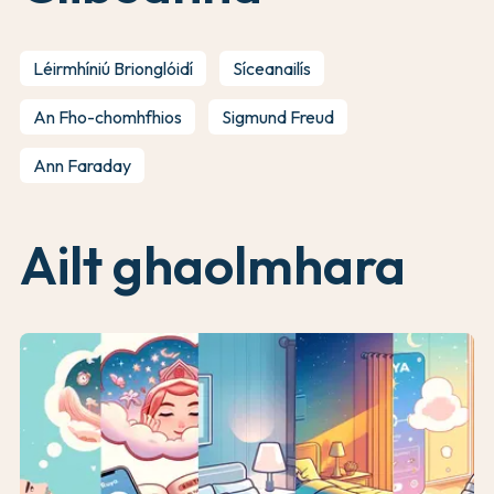
Léirmhíniú Brionglóidí
Síceanailís
An Fho-chomhfhios
Sigmund Freud
Ann Faraday
Ailt ghaolmhara