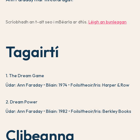
Scríobhadh an t-alt seo i mBéarla ar dtús.
Léigh an bunleagan
Tagairtí
1
.
The Dream Game
Údar: Ann Faraday
Bliain: 1974
Foilsitheoir/Iris: Harper & Row
2
.
Dream Power
Údar: Ann Faraday
Bliain: 1982
Foilsitheoir/Iris: Berkley Books
Clibeanna