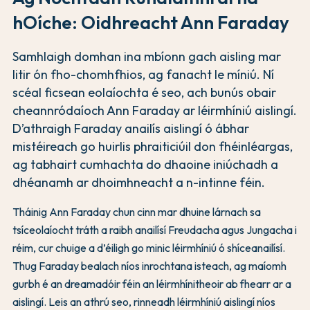
hOíche: Oidhreacht Ann Faraday
Samhlaigh domhan ina mbíonn gach aisling mar
litir ón fho-chomhfhios, ag fanacht le míniú. Ní
scéal ficsean eolaíochta é seo, ach bunús obair
cheannródaíoch Ann Faraday ar léirmhíniú aislingí.
D’athraigh Faraday anailís aislingí ó ábhar
mistéireach go huirlis phraiticiúil don fhéinléargas,
ag tabhairt cumhachta do dhaoine iniúchadh a
dhéanamh ar dhoimhneacht a n-intinne féin.
Tháinig Ann Faraday chun cinn mar dhuine lárnach sa
tsíceolaíocht tráth a raibh anailísí Freudacha agus Jungacha i
réim, cur chuige a d’éiligh go minic léirmhíniú ó shíceanailísí.
Thug Faraday bealach níos inrochtana isteach, ag maíomh
gurbh é an dreamadóir féin an léirmhínitheoir ab fhearr ar a
aislingí. Leis an athrú seo, rinneadh léirmhíniú aislingí níos