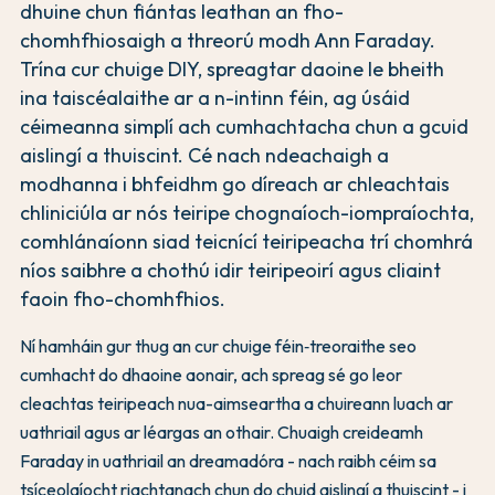
dhuine chun fiántas leathan an fho-
chomhfhiosaigh a threorú modh Ann Faraday.
Trína cur chuige DIY, spreagtar daoine le bheith
ina taiscéalaithe ar a n-intinn féin, ag úsáid
céimeanna simplí ach cumhachtacha chun a gcuid
aislingí a thuiscint. Cé nach ndeachaigh a
modhanna i bhfeidhm go díreach ar chleachtais
chliniciúla ar nós teiripe chognaíoch-iompraíochta,
comhlánaíonn siad teicnící teiripeacha trí chomhrá
níos saibhre a chothú idir teiripeoirí agus cliaint
faoin fho-chomhfhios.
Ní hamháin gur thug an cur chuige féin‑treoraithe seo
cumhacht do dhaoine aonair, ach spreag sé go leor
cleachtas teiripeach nua-aimseartha a chuireann luach ar
uathriail agus ar léargas an othair. Chuaigh creideamh
Faraday in uathriail an dreamadóra - nach raibh céim sa
tsíceolaíocht riachtanach chun do chuid aislingí a thuiscint - i