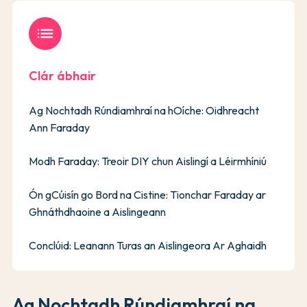
list
Clár ábhair
Ag Nochtadh Rúndiamhraí na hOíche: Oidhreacht
Ann Faraday
Modh Faraday: Treoir DIY chun Aislingí a Léirmhíniú
Ón gCúisín go Bord na Cistine: Tionchar Faraday ar
Ghnáthdhaoine a Aislingeann
Conclúid: Leanann Turas an Aislingeora Ar Aghaidh
Ag Nochtadh Rúndiamhraí na