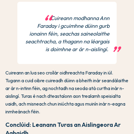
Cuireann modhanna Ann
Faraday i gcuimhne dúinn gurb
ionainn féin, seachas saineolaithe
seachtracha, a thagann na léargais
is doimhne ar ár n-aislingí.
Cuireann an lua seo croílár oidhreachta Faraday in iúl.
Tugann a cuid oibre cuireadh dúinn a bheith inár seandálaithe
ar ár n-intinn féin, ag nochtadh na seoda atá curtha inár n-
aislingí. Turas é nach dteastaíonn aon trealamh speisialta
uaidh, ach misneach chun iniúchta agus muinín inár n-eagna
inmheánach féin.
Conclúid: Leanann Turas an Aislingeora Ar
Aghaidh