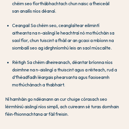
chéim seo fíorthábhachtach chun naisc a fheiceáil
san anailís níos déanaí.
Ceangail Sa chéim seo, ceanglaítear eilimintí
aitheanta na n-aislingí le heachtraí nó mothúcháin sa
saol fíor, chun tuiscint a fháil ar an gcaoi a mbíonn na
siombailí seo ag idirghníomhú leis an saol múscailte.
Réitigh Sa chéim dheireanach, déantar bríonna níos
doimhne na n-aislingí a thuiscint agus a réiteach, rud a
d’fhéadfadh léargais phearsanta agus faoiseamh
mothúchánach a thabhairt.
Ní hamháin go ndéanann an cur chuige córasach seo
léirmhíniú aislingí níos simplí, ach cuireann sé turas domhain
féin‑fhionnachtana ar fáil freisin.