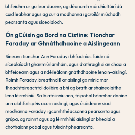
bhfeidhm ar go leor daoine, ag déanamh mórdhíoltóirí dá
cuid leabhar agus ag cur a modhanna i gcroílár iniúchadh
pearsanta agus síceolaíoch.
Ón gCúisín go Bord na Cistine: Tionchar
Faraday ar Ghnáthdhaoine a Aislingeann
Síneann tionchar Ann Faraday i bhfad níos faide ná
síceolaíocht ghairmiúil amháin, agus d’athraigh sí an chaoi a
bhfeiceann agus a ndéileálann gnáthdhaoine lena n-aislingí.
Roimh Faraday, breathnaítí ar aislingí go minic mar
theachtaireachtaí doiléire a bhí ag brath ar shaineolaithe
lena léirmhíniú. Sa lá atá inniu ann, tá pobal bríomhar daoine
ann a bhfuil spéis acu in aislingí, agus úsáideann siad
modhanna Faraday i gcomhthéacsanna pearsanta agus
grúpa, ag roinnt agus ag léirmhíniú aislingí ar bhealaí a
chothaíonn pobal agus tuiscint phearsanta.