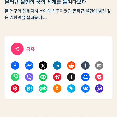
몬터규 울먼의 꿈의 세계를 들여다보다
꿈 연구와 텔레파시 분야의 선구자였던 몬터규 울먼이 남긴 깊
은 영향력을 살펴봅니다.
공유
share