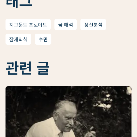
태그
지그문트 프로이트
꿈 해석
정신분석
잠재의식
수면
관련 글