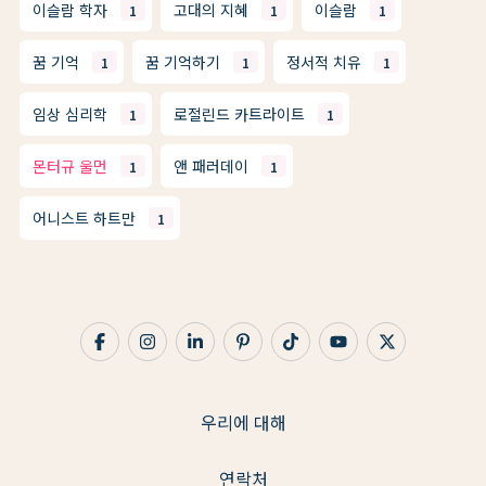
이슬람 학자
고대의 지혜
이슬람
1
1
1
꿈 기억
꿈 기억하기
정서적 치유
1
1
1
임상 심리학
로절린드 카트라이트
1
1
몬터규 울먼
앤 패러데이
1
1
어니스트 하트만
1
우리에 대해
연락처