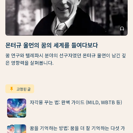
headphones
몬터규 울먼의 꿈의 세계를 들여다보다
꿈 연구와 텔레파시 분야의 선구자였던 몬터규 울먼이 남긴 깊
은 영향력을 살펴봅니다.
keep
고정된 글
자각몽 꾸는 법: 완벽 가이드 (MILD, WBTB 등)
꿈을 기억하는 방법: 꿈을 더 잘 기억하는 다섯 가