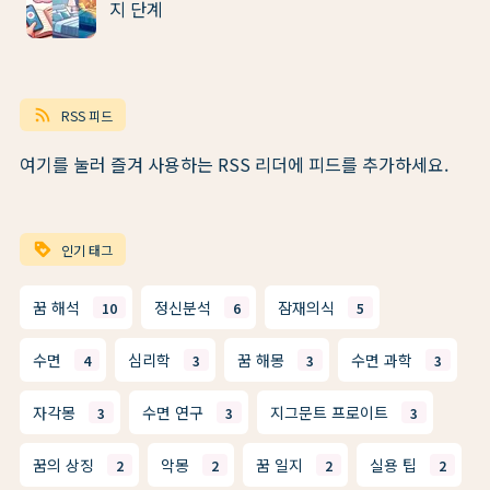
지 단계
rss_feed
RSS 피드
여기를 눌러 즐겨 사용하는 RSS 리더에 피드를 추가하세요.
loyalty
인기 태그
꿈 해석
정신분석
잠재의식
10
6
5
수면
심리학
꿈 해몽
수면 과학
4
3
3
3
자각몽
수면 연구
지그문트 프로이트
3
3
3
꿈의 상징
악몽
꿈 일지
실용 팁
2
2
2
2