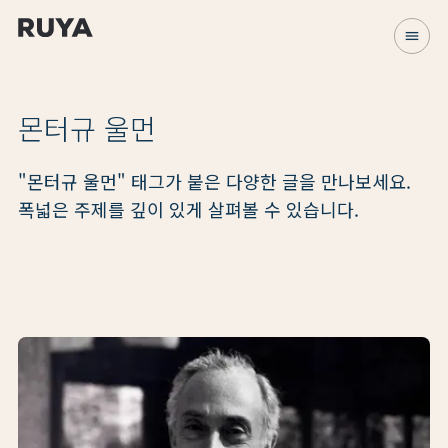
menu
몬터규 울먼
"몬터규 울먼" 태그가 붙은 다양한 글을 만나보세요.
폭넓은 주제를 깊이 있게 살펴볼 수 있습니다.