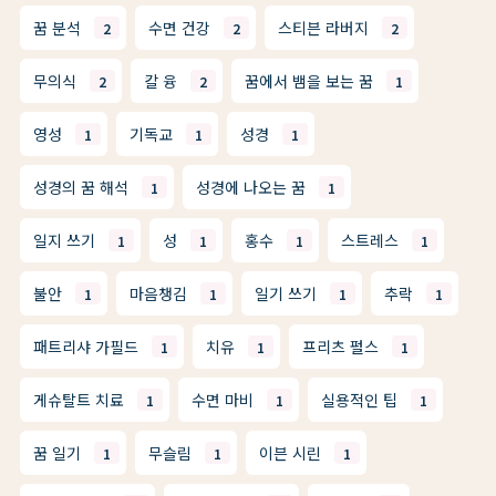
꿈 분석
수면 건강
스티븐 라버지
2
2
2
무의식
칼 융
꿈에서 뱀을 보는 꿈
2
2
1
영성
기독교
성경
1
1
1
성경의 꿈 해석
성경에 나오는 꿈
1
1
일지 쓰기
성
홍수
스트레스
1
1
1
1
불안
마음챙김
일기 쓰기
추락
1
1
1
1
패트리샤 가필드
치유
프리츠 펄스
1
1
1
게슈탈트 치료
수면 마비
실용적인 팁
1
1
1
꿈 일기
무슬림
이븐 시린
1
1
1