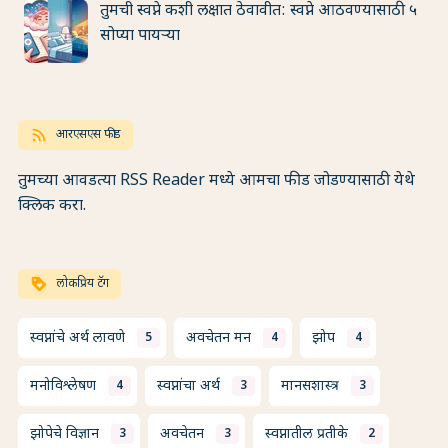
तुमची स्वप्ने कशी लक्षात ठेवावीत: स्वप्ने आठवण्यासाठी ५
सोप्या पायऱ्या
rss_feed
आरएसएस फीड
तुमच्या आवडत्या RSS Reader मध्ये आमचा फीड जोडण्यासाठी येथे
क्लिक करा.
loyalty
लोकप्रिय टॅग
स्वप्नांचे अर्थ लावणे
अवचेतन मन
झोप
5
4
4
मनोविश्लेषण
स्वप्नांचा अर्थ
मानसशास्त्र
4
3
3
झोपेचे विज्ञान
अवचेतन
स्वप्नातील प्रतीके
3
3
2