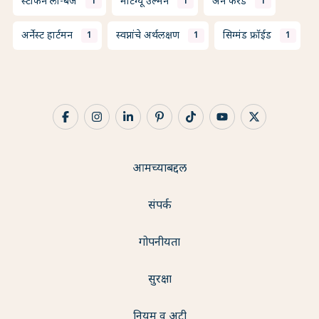
स्टीफन ला-बर्ज
माँटेग्यू उल्मन
ॲन फॅरडे
1
1
1
अर्नेस्ट हार्टमन
स्वप्नांचे अर्थलक्षण
सिग्मंड फ्रॉईड
1
1
1
आमच्याबद्दल
संपर्क
गोपनीयता
सुरक्षा
नियम व अटी