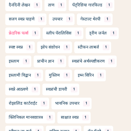
दैनंदिनी लेखन
ताण
पॅट्रिशिया गारफिल्ड
1
1
1
सजग स्वप्न पाहणे
उपचार
गेस्टाल्ट थेरपी
1
1
1
फ्रेडरिक पर्ल्स
स्लीप पॅरालिसिस
ड्रीम जर्नल
1
1
1
स्पष्ट स्वप्न
झोप संशोधन
स्टीफन लाबर्ज
1
1
1
इस्लाम
प्राचीन ज्ञान
स्वप्नांचे अर्थस्पष्टीकरण
1
1
1
इस्लामी विद्वान
मुस्लिम
इब्न सिरिन
1
1
1
स्वप्ने आठवणे
स्वप्नांची डायरी
1
1
रोझालिंड कार्टराईट
भावनिक उपचार
1
1
क्लिनिकल मानसशास्त्र
साक्षात स्वप्न
1
1