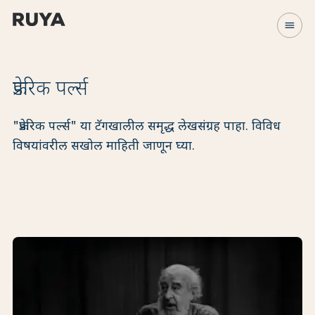
menu
फ्रेडरिक पर्ल्स
"फ्रेडरिक पर्ल्स" या टॅगखालील समृद्ध लेखसंग्रह पाहा. विविध
विषयांवरील सखोल माहिती जाणून घ्या.