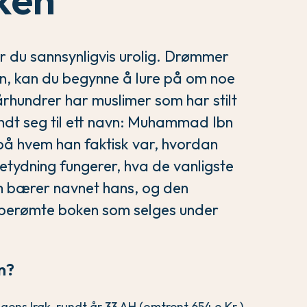
 du sannsynligvis urolig. Drømmer
en, kan du begynne å lure på om noe
 århundrer har muslimer som har stilt
endt seg til ett navn: Muhammad Ibn
på hvem han faktisk var, hvordan
tydning fungerer, hva de vanligste
m bærer navnet hans, og den
berømte boken som selges under
n?
gens Irak, rundt år 33 AH (omtrent 654 e.Kr.),