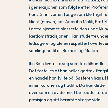
i generasjonen som fulgte etter Profet
hans, Sirin, var en fange som ble frigitt 
klient (mawla) hos Anas ibn Malik, Prof
i dette hjemmet plasserte den unge Muh
lærdomstradisjonen: Han studerte under
ledsagere, og ble en respektert overleve
samlingene til al-Bukhari og Muslim.
Ibn Sirin livnærte seg som tekstilhandler
Det fortelles at han heller godtok fengs
en handel han tvilte på. Søsteren hans, H
innen Koranen og hadith. Da han døde i Ba
over som en av de mest betrodde lærde i 
presisjon og sitt berømte skarpe vidd.