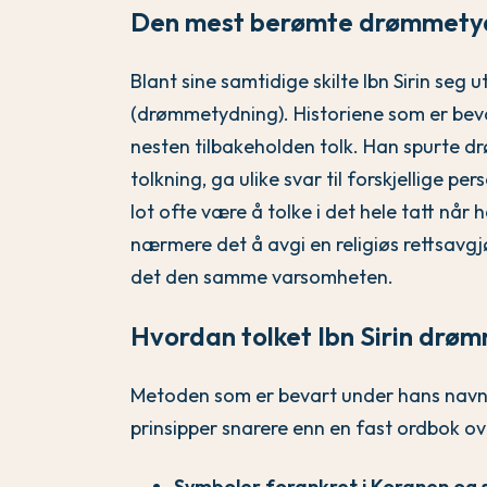
Den mest berømte drømmetyd
Blant sine samtidige skilte Ibn Sirin seg u
(drømmetydning). Historiene som er bevar
nesten tilbakeholden tolk. Han spurte d
tolkning, ga ulike svar til forskjellige
lot ofte være å tolke i det hele tatt nå
nærmere det å avgi en religiøs rettsavgj
det den samme varsomheten.
Hvordan tolket Ibn Sirin dr
Metoden som er bevart under hans nav
prinsipper snarere enn en fast ordbok ov
Symboler forankret i Koranen og 