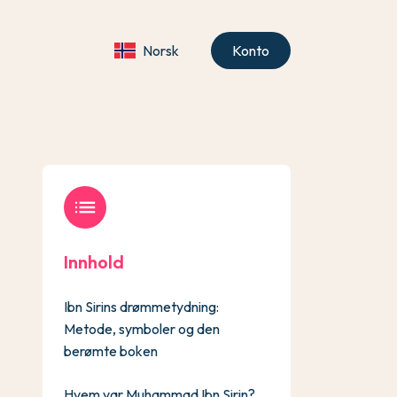
Norsk
Konto
list
Innhold
Ibn Sirins drømmetydning:
Metode, symboler og den
berømte boken
Hvem var Muhammad Ibn Sirin?