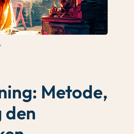
.
ing: Metode,
g den
ken