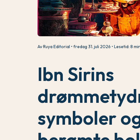
Av Ruya Editorial
fredag 31. juli 2026
Lesetid: 8 min
Ibn Sirins
drømmetydn
symboler o
berømte bo