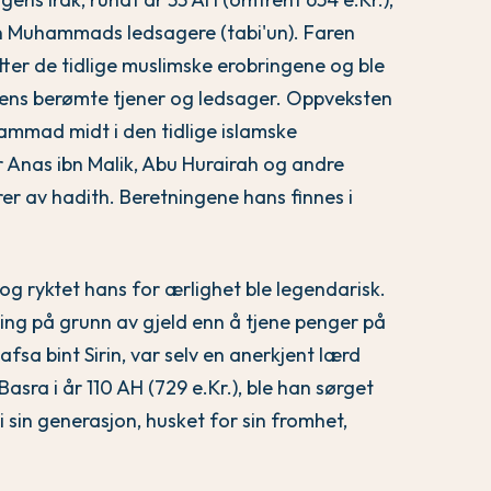
en Muhammads ledsagere (tabi'un). Faren
etter de tidlige muslimske erobringene og ble
etens berømte tjener og ledsager. Oppveksten
ammad midt i den tidlige islamske
 Anas ibn Malik, Abu Hurairah og andre
rer av hadith. Beretningene hans finnes i
, og ryktet hans for ærlighet ble legendarisk.
ling på grunn av gjeld enn å tjene penger på
afsa bint Sirin, var selv en anerkjent lærd
sra i år 110 AH (729 e.Kr.), ble han sørget
sin generasjon, husket for sin fromhet,