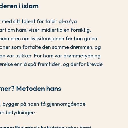
eren i islam
t med sitt talent for ta'bir al-ru'ya
t om ham, viser imidlertid en forsiktig,
rømmeren om livssituasjonen før han ga en
 personer som fortalte den samme drømmen, og
r han var usikker. For ham var drømmetydning
ørelse enn å spå fremtiden, og derfor krevde
ømmer? Metoden hans
n, bygger på noen få gjennomgående
er betydninger:
sunna:
Et symbols betydning søkes først