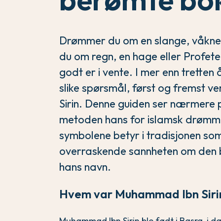
Drømmer du om en slange, våkner
du om regn, en hage eller Profet
godt er i vente. I mer enn tretten
slike spørsmål, først og fremst v
Sirin. Denne guiden ser nærmere 
metoden hans for islamsk drømme
symbolene betyr i tradisjonen so
overraskende sannheten om den 
hans navn.
Hvem var Muhammad Ibn Siri
Muhammad Ibn Sirin ble født i Basra, i da