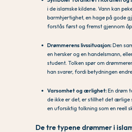
i de islamske kildene. Vann kan peke
barmhjertighet, en hage på gode gj
forstås først og fremst gjennom å
Drømmerens livssituasjon:
Den sam
en hersker og en handelsmann, elle
student. Tolken spør om drømmerens
han svarer, fordi betydningen end
Varsomhet og ærlighet:
En drøm to
de ikke er det, er stillhet det ærli
en uforsiktig tolkning som en reell s
De tre typene drømmer i isla