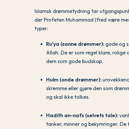
Islamsk drømmetydning tar utgangspunkt i
der Profeten Muhammad (fred være med h
typer:
Ru’ya (sanne drømmer):
gode og s
Allah. De er som regel klare, rolige 
dem som gode budskap.
Hulm (onde drømmer):
urovekkend
skremme eller gjøre den som drømme
og skal ikke tolkes.
Hadith an-nafs (selvets tale):
vanl
tanker, minner og bekymringer. De 