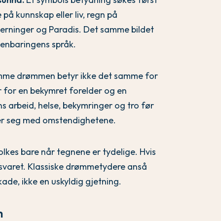
 på kunnskap eller liv, regn på
erninger og Paradis. Det samme bildet
penbaringens språk.
me drømmen betyr ikke det samme for
r for en bekymret forelder og en
 arbeid, helse, bekymringer og tro før
rer seg med omstendighetene.
lkes bare når tegnene er tydelige. Hvis
ge svaret. Klassiske drømmetydere anså
kade, ikke en uskyldig gjetning.
m