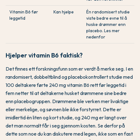
Vitamin B6 før
Kan hjelpe
Én randomisert studie
leggetid
viste bedre evne til å
huske drømmer enn
placebo. Les mer
nedenfor
Hjelper vitamin B6 faktisk?
Det finnes ett forskningsfunn som er verdt å merke seg. I en
randomisert, dobbeltblind og placebokontrollert studie med
100 deltakere førte 240 mg vitamin B6 rett før leggetid i
fem netter til at deltakerne husket drømmene sine bedre
enn placebogruppen. Drømmene ble verken mer livaktige
eller merkelige, og søvnen ble ikke forstyrret. Dette er
imidlertid én liten og kort studie, og 240 mg er langt over
det man normalt får i seg gjennom kosten. Se derfor på
dette som noe du kan diskutere med legen, ikke som en fast