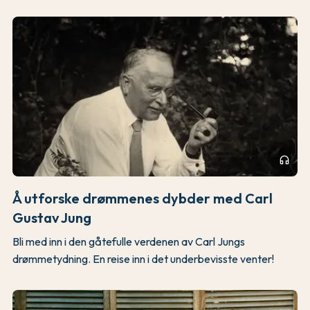
headphones
Å utforske drømmenes dybder med Carl
Gustav Jung
Bli med inn i den gåtefulle verdenen av Carl Jungs
drømmetydning. En reise inn i det underbevisste venter!