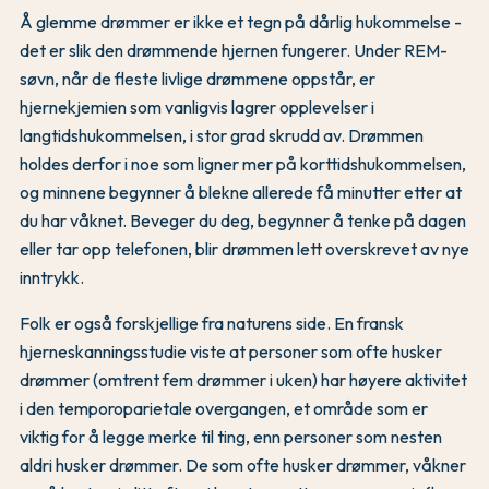
Å glemme drømmer er ikke et tegn på dårlig hukommelse -
det er slik den drømmende hjernen fungerer. Under REM-
søvn, når de fleste livlige drømmene oppstår, er
hjernekjemien som vanligvis lagrer opplevelser i
langtidshukommelsen, i stor grad skrudd av. Drømmen
holdes derfor i noe som ligner mer på korttidshukommelsen,
og minnene begynner å blekne allerede få minutter etter at
du har våknet. Beveger du deg, begynner å tenke på dagen
eller tar opp telefonen, blir drømmen lett overskrevet av nye
inntrykk.
Folk er også forskjellige fra naturens side. En fransk
hjerneskanningsstudie viste at personer som ofte husker
drømmer (omtrent fem drømmer i uken) har høyere aktivitet
i den temporoparietale overgangen, et område som er
viktig for å legge merke til ting, enn personer som nesten
aldri husker drømmer. De som ofte husker drømmer, våkner