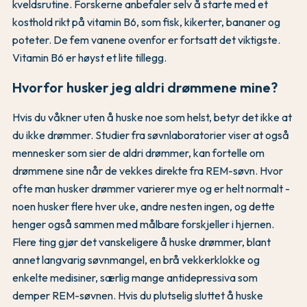
kveldsrutine. Forskerne anbefaler selv å starte med et
kosthold rikt på vitamin B6, som fisk, kikerter, bananer og
poteter. De fem vanene ovenfor er fortsatt det viktigste.
Vitamin B6 er høyst et lite tillegg.
Hvorfor husker jeg aldri drømmene mine?
Hvis du våkner uten å huske noe som helst, betyr det ikke at
du ikke drømmer. Studier fra søvnlaboratorier viser at også
mennesker som sier de aldri drømmer, kan fortelle om
drømmene sine når de vekkes direkte fra REM-søvn. Hvor
ofte man husker drømmer varierer mye og er helt normalt -
noen husker flere hver uke, andre nesten ingen, og dette
henger også sammen med målbare forskjeller i hjernen.
Flere ting gjør det vanskeligere å huske drømmer, blant
annet langvarig søvnmangel, en brå vekkerklokke og
enkelte medisiner, særlig mange antidepressiva som
demper REM-søvnen. Hvis du plutselig sluttet å huske