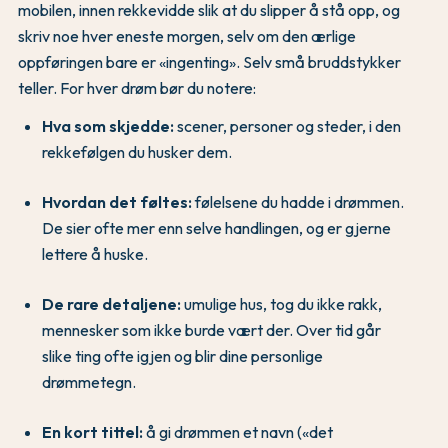
mobilen, innen rekkevidde slik at du slipper å stå opp, og
skriv noe hver eneste morgen, selv om den ærlige
oppføringen bare er «ingenting». Selv små bruddstykker
teller. For hver drøm bør du notere:
Hva som skjedde:
scener, personer og steder, i den
rekkefølgen du husker dem.
Hvordan det føltes:
følelsene du hadde i drømmen.
De sier ofte mer enn selve handlingen, og er gjerne
lettere å huske.
De rare detaljene:
umulige hus, tog du ikke rakk,
mennesker som ikke burde vært der. Over tid går
slike ting ofte igjen og blir dine personlige
drømmetegn.
En kort tittel:
å gi drømmen et navn («det