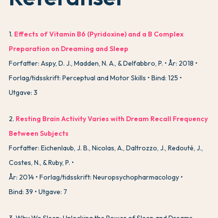
1
.
Effects of Vitamin B6 (Pyridoxine) and a B Complex
Preparation on Dreaming and Sleep
Forfatter: Aspy, D. J., Madden, N. A., & Delfabbro, P.
År: 2018
Forlag/tidsskrift: Perceptual and Motor Skills
Bind: 125
Utgave: 3
2
.
Resting Brain Activity Varies with Dream Recall Frequency
Between Subjects
Forfatter: Eichenlaub, J. B., Nicolas, A., Daltrozzo, J., Redouté, J.,
Costes, N., & Ruby, P.
År: 2014
Forlag/tidsskrift: Neuropsychopharmacology
Bind: 39
Utgave: 7
3
.
Why We Sleep: Unlocking the Power of Sleep and Dreams