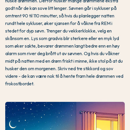
huske drømmen. Derfor husker mange drømmene ekstra
godt når de kan sove litt lenger. Søvnen går i sykluser på
omtrent 90 til 110 minutter, så hvis du planlegger natten
rundt hele sykluser, øker sjansen for å våkne fra REM i
stedet for dyp søvn. Trenger du vekkerklokke, velg en
skånsom en. Lys som gradvis blir sterkere eller en myk lyd
som øker sakte, bevarer drømmen langt bedre enn en høy
alarm som river deg brått ut av søvnen. Og hvis du våkner
midt på natten med en drøm friskt i minne, ikke stol på at du
husker den om morgenen. Skriv ned tre stikkord og sov
videre - de kan være nok til å hente fram hele drømmen ved
frokostbordet.