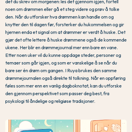
det du skrev om morgenen: les det gjennom igjen, fortell
noen om drømmen eller gå et steg videre og prøv å tolke
den. Når du utforsker hva drømmen kan handle om og
knytter den til dagen før, forsterker du hukommelsen og gir
hjernen enda et signal om at drømmer er verdt å huske. Det
gjør det ofte lettere å huske drømmene også de kommende
ukene. Her blir en drømmejournal mer enn bare en vane.
Etter noen uker vil du kunne oppdage steder, personer og
temaer som går igjen, og som er vanskelige å se når du
bare ser én drøm om gangen. I Ruya brukes den samme
drømmejournalen også direkte til tolkning. Når en oppføring
føles som mer enn en vanlig dagboknotat, kan du utforske
den gjennom perspektivet som passer deg best, fra
psykologi til åndelige og religiøse tradisjoner.