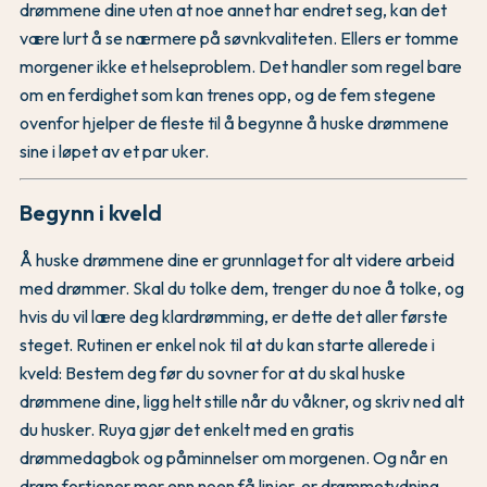
drømmene dine uten at noe annet har endret seg, kan det
være lurt å se nærmere på søvnkvaliteten. Ellers er tomme
morgener ikke et helseproblem. Det handler som regel bare
om en ferdighet som kan trenes opp, og de fem stegene
ovenfor hjelper de fleste til å begynne å huske drømmene
sine i løpet av et par uker.
Begynn i kveld
Å huske drømmene dine er grunnlaget for alt videre arbeid
med drømmer. Skal du tolke dem, trenger du noe å tolke, og
hvis du vil lære deg klardrømming, er dette det aller første
steget. Rutinen er enkel nok til at du kan starte allerede i
kveld: Bestem deg før du sovner for at du skal huske
drømmene dine, ligg helt stille når du våkner, og skriv ned alt
du husker. Ruya gjør det enkelt med en gratis
drømmedagbok og påminnelser om morgenen. Og når en
drøm fortjener mer enn noen få linjer, er drømmetydning