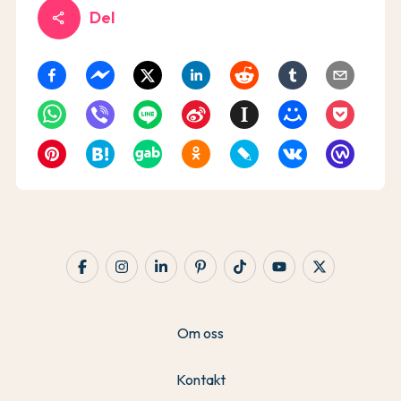
Del
share
Om oss
Kontakt