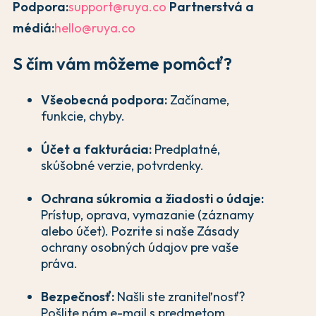
Podpora:
support@ruya.co
Partnerstvá a
médiá:
hello@ruya.co
S čím vám môžeme pomôcť?
Všeobecná podpora:
Začíname,
funkcie, chyby.
Účet a fakturácia:
Predplatné,
skúšobné verzie, potvrdenky.
Ochrana súkromia a žiadosti o údaje:
Prístup, oprava, vymazanie (záznamy
alebo účet). Pozrite si naše Zásady
ochrany osobných údajov pre vaše
práva.
Bezpečnosť:
Našli ste zraniteľnosť?
Pošlite nám e-mail s predmetom