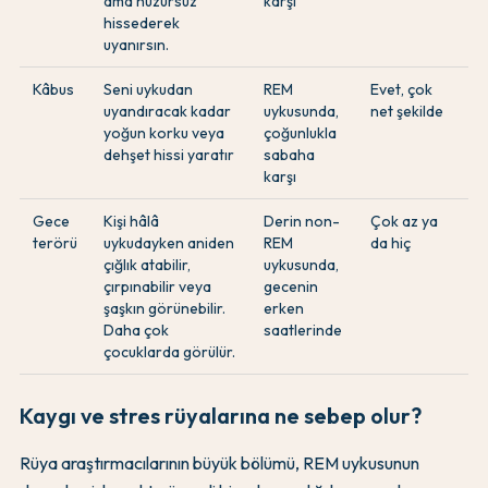
ama huzursuz
karşı
hissederek
uyanırsın.
Kâbus
Seni uykudan
REM
Evet, çok
uyandıracak kadar
uykusunda,
net şekilde
yoğun korku veya
çoğunlukla
dehşet hissi yaratır
sabaha
karşı
Gece
Kişi hâlâ
Derin non-
Çok az ya
terörü
uykudayken aniden
REM
da hiç
çığlık atabilir,
uykusunda,
çırpınabilir veya
gecenin
şaşkın görünebilir.
erken
Daha çok
saatlerinde
çocuklarda görülür.
Kaygı ve stres rüyalarına ne sebep olur?
Rüya araştırmacılarının büyük bölümü, REM uykusunun