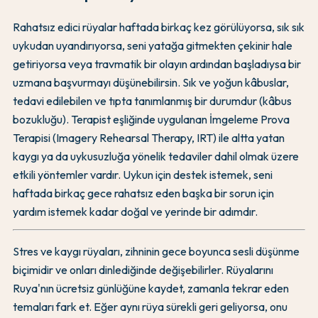
Rahatsız edici rüyalar haftada birkaç kez görülüyorsa, sık sık
uykudan uyandırıyorsa, seni yatağa gitmekten çekinir hale
getiriyorsa veya travmatik bir olayın ardından başladıysa bir
uzmana başvurmayı düşünebilirsin. Sık ve yoğun kâbuslar,
tedavi edilebilen ve tıpta tanımlanmış bir durumdur (kâbus
bozukluğu). Terapist eşliğinde uygulanan İmgeleme Prova
Terapisi (Imagery Rehearsal Therapy, IRT) ile altta yatan
kaygı ya da uykusuzluğa yönelik tedaviler dahil olmak üzere
etkili yöntemler vardır. Uykun için destek istemek, seni
haftada birkaç gece rahatsız eden başka bir sorun için
yardım istemek kadar doğal ve yerinde bir adımdır.
Stres ve kaygı rüyaları, zihninin gece boyunca sesli düşünme
biçimidir ve onları dinlediğinde değişebilirler. Rüyalarını
Ruya'nın ücretsiz günlüğüne kaydet, zamanla tekrar eden
temaları fark et. Eğer aynı rüya sürekli geri geliyorsa, onu