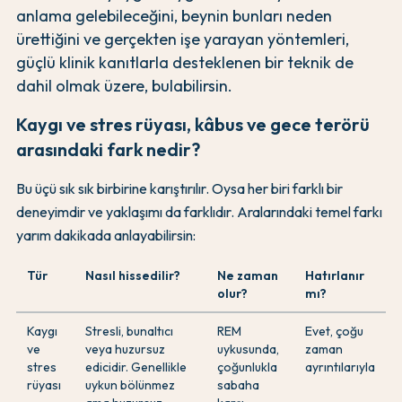
anlama gelebileceğini, beynin bunları neden
ürettiğini ve gerçekten işe yarayan yöntemleri,
güçlü klinik kanıtlarla desteklenen bir teknik de
dahil olmak üzere, bulabilirsin.
Kaygı ve stres rüyası, kâbus ve gece terörü
arasındaki fark nedir?
Bu üçü sık sık birbirine karıştırılır. Oysa her biri farklı bir
deneyimdir ve yaklaşımı da farklıdır. Aralarındaki temel farkı
yarım dakikada anlayabilirsin:
Tür
Nasıl hissedilir?
Ne zaman
Hatırlanır
olur?
mı?
Kaygı
Stresli, bunaltıcı
REM
Evet, çoğu
ve
veya huzursuz
uykusunda,
zaman
stres
edicidir. Genellikle
çoğunlukla
ayrıntılarıyla
rüyası
uykun bölünmez
sabaha