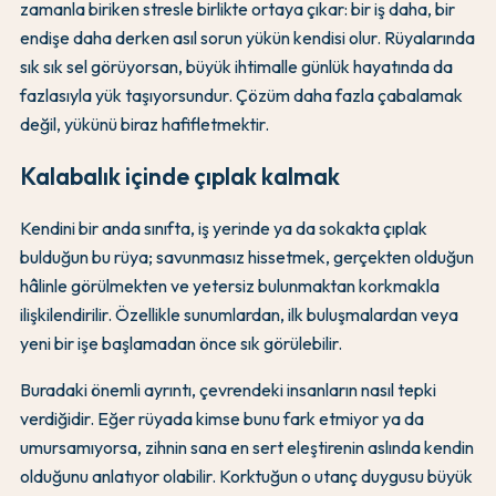
zamanla biriken stresle birlikte ortaya çıkar: bir iş daha, bir
endişe daha derken asıl sorun yükün kendisi olur. Rüyalarında
sık sık sel görüyorsan, büyük ihtimalle günlük hayatında da
fazlasıyla yük taşıyorsundur. Çözüm daha fazla çabalamak
değil, yükünü biraz hafifletmektir.
Kalabalık içinde çıplak kalmak
Kendini bir anda sınıfta, iş yerinde ya da sokakta çıplak
bulduğun bu rüya; savunmasız hissetmek, gerçekten olduğun
hâlinle görülmekten ve yetersiz bulunmaktan korkmakla
ilişkilendirilir. Özellikle sunumlardan, ilk buluşmalardan veya
yeni bir işe başlamadan önce sık görülebilir.
Buradaki önemli ayrıntı, çevrendeki insanların nasıl tepki
verdiğidir. Eğer rüyada kimse bunu fark etmiyor ya da
umursamıyorsa, zihnin sana en sert eleştirenin aslında kendin
olduğunu anlatıyor olabilir. Korktuğun o utanç duygusu büyük