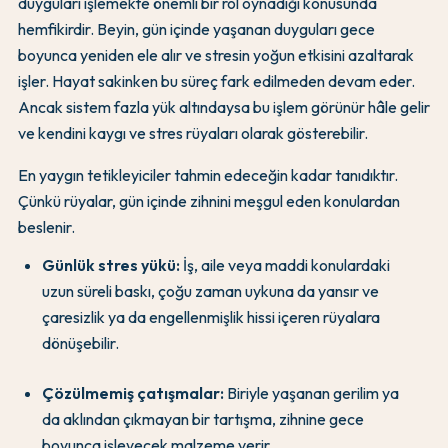
duyguları işlemekte önemli bir rol oynadığı konusunda
hemfikirdir. Beyin, gün içinde yaşanan duyguları gece
boyunca yeniden ele alır ve stresin yoğun etkisini azaltarak
işler. Hayat sakinken bu süreç fark edilmeden devam eder.
Ancak sistem fazla yük altındaysa bu işlem görünür hâle gelir
ve kendini kaygı ve stres rüyaları olarak gösterebilir.
En yaygın tetikleyiciler tahmin edeceğin kadar tanıdıktır.
Çünkü rüyalar, gün içinde zihnini meşgul eden konulardan
beslenir.
Günlük stres yükü:
İş, aile veya maddi konulardaki
uzun süreli baskı, çoğu zaman uykuna da yansır ve
çaresizlik ya da engellenmişlik hissi içeren rüyalara
dönüşebilir.
Çözülmemiş çatışmalar:
Biriyle yaşanan gerilim ya
da aklından çıkmayan bir tartışma, zihnine gece
boyunca işleyecek malzeme verir.