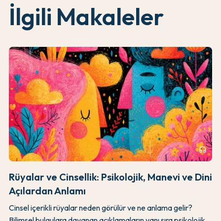
İlgili Makaleler
headphones
Rüyalar ve Cinsellik: Psikolojik, Manevi ve Dini
Açılardan Anlamı
Cinsel içerikli rüyalar neden görülür ve ne anlama gelir?
Bilimsel bulgulara dayanan açıklamaların yanı sıra psikolojik,