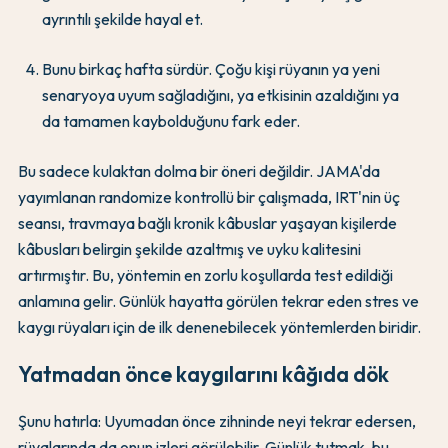
ayrıntılı şekilde hayal et.
Bunu birkaç hafta sürdür. Çoğu kişi rüyanın ya yeni
senaryoya uyum sağladığını, ya etkisinin azaldığını ya
da tamamen kaybolduğunu fark eder.
Bu sadece kulaktan dolma bir öneri değildir. JAMA'da
yayımlanan randomize kontrollü bir çalışmada, IRT'nin üç
seansı, travmaya bağlı kronik kâbuslar yaşayan kişilerde
kâbusları belirgin şekilde azaltmış ve uyku kalitesini
artırmıştır. Bu, yöntemin en zorlu koşullarda test edildiği
anlamına gelir. Günlük hayatta görülen tekrar eden stres ve
kaygı rüyaları için de ilk denenebilecek yöntemlerden biridir.
Yatmadan önce kaygılarını kâğıda dök
Şunu hatırla: Uyumadan önce zihninde neyi tekrar edersen,
rüyalarında da onun izleri görülebilir. Günlük tutmak, bu