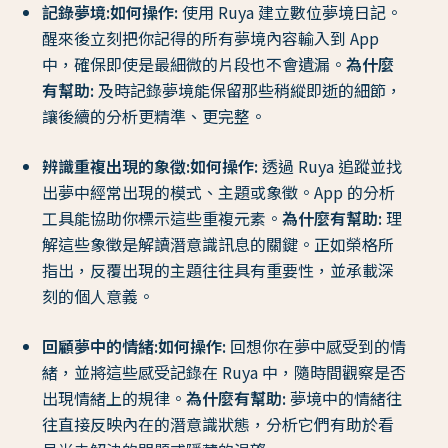
記錄夢境:
如何操作:
使用 Ruya 建立數位夢境日記。
醒來後立刻把你記得的所有夢境內容輸入到 App
中，確保即使是最細微的片段也不會遺漏。
為什麼
有幫助:
及時記錄夢境能保留那些稍縱即逝的細節，
讓後續的分析更精準、更完整。
辨識重複出現的象徵:
如何操作:
透過 Ruya 追蹤並找
出夢中經常出現的模式、主題或象徵。App 的分析
工具能協助你標示這些重複元素。
為什麼有幫助:
理
解這些象徵是解讀潛意識訊息的關鍵。正如榮格所
指出，反覆出現的主題往往具有重要性，並承載深
刻的個人意義。
回顧夢中的情緒:
如何操作:
回想你在夢中感受到的情
緒，並將這些感受記錄在 Ruya 中，隨時間觀察是否
出現情緒上的規律。
為什麼有幫助:
夢境中的情緒往
往直接反映內在的潛意識狀態，分析它們有助於看