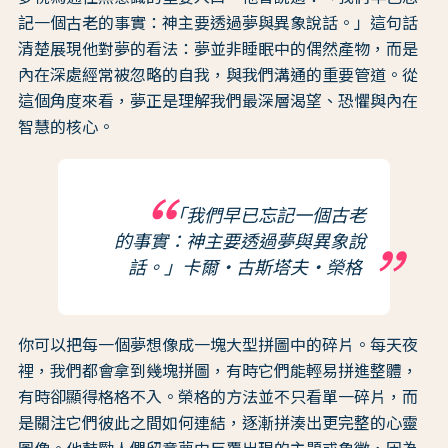
記一個古老的事實：神主要透過夢與異象說話。」這句話
清楚展現他對夢的看法：夢並非睡眠中的偶然產物，而是
內在深處經常被忽略的自我，與我們溝通的重要管道。從
這個角度來看，夢正是理解我們最深層渴望、恐懼與內在
智慧的核心。
「我們早已忘記一個古老
的事實：神主要透過夢與異象說
話。」卡爾・古斯塔夫・榮格
你可以把每一個夢想像成一塊大型拼圖中的碎片。每天夜
裡，我們都會拿到幾塊拼圖，有時它們能輕易拼進整體，
有時卻顯得格格不入。榮格的方法並不只看單一碎片，而
是關注它們彼此之間如何連結，逐漸拼湊出更完整的心靈