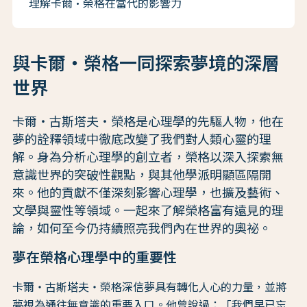
理解卡爾·榮格在當代的影響力
與卡爾・榮格一同探索夢境的深層
世界
卡爾・古斯塔夫・榮格是心理學的先驅人物，他在
夢的詮釋領域中徹底改變了我們對人類心靈的理
解。身為分析心理學的創立者，榮格以深入探索無
意識世界的突破性觀點，與其他學派明顯區隔開
來。他的貢獻不僅深刻影響心理學，也擴及藝術、
文學與靈性等領域。一起來了解榮格富有遠見的理
論，如何至今仍持續照亮我們內在世界的奧祕。
夢在榮格心理學中的重要性
卡爾・古斯塔夫・榮格深信夢具有轉化人心的力量，並將
夢視為通往無意識的重要入口。他曾說過：「我們早已忘