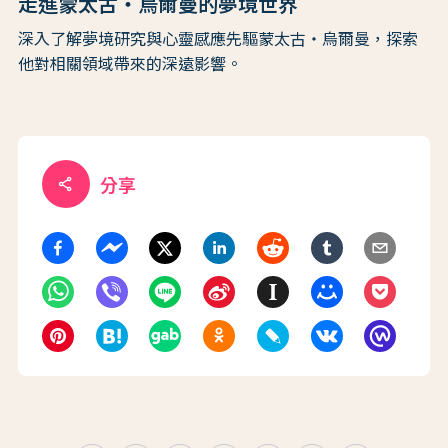
走進蒙太古・烏爾曼的夢境世界
深入了解夢境研究與心靈感應先驅蒙太古・烏爾曼，探索
他對相關領域帶來的深遠影響。
分享
share