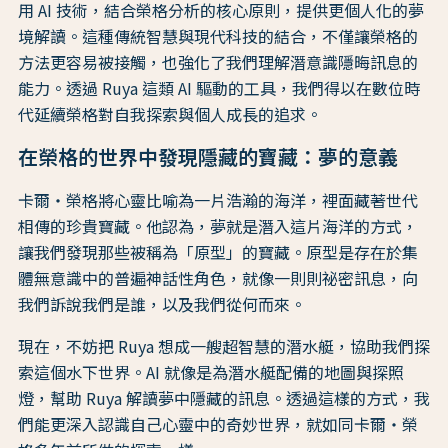
用 AI 技術，結合榮格分析的核心原則，提供更個人化的夢
境解讀。這種傳統智慧與現代科技的結合，不僅讓榮格的
方法更容易被接觸，也強化了我們理解潛意識隱晦訊息的
能力。透過 Ruya 這類 AI 驅動的工具，我們得以在數位時
代延續榮格對自我探索與個人成長的追求。
在榮格的世界中發現隱藏的寶藏：夢的意義
卡爾・榮格將心靈比喻為一片浩瀚的海洋，裡面藏著世代
相傳的珍貴寶藏。他認為，夢就是潛入這片海洋的方式，
讓我們發現那些被稱為「原型」的寶藏。原型是存在於集
體無意識中的普遍神話性角色，就像一則則祕密訊息，向
我們訴說我們是誰，以及我們從何而來。
現在，不妨把 Ruya 想成一艘超智慧的潛水艇，協助我們探
索這個水下世界。AI 就像是為潛水艇配備的地圖與探照
燈，幫助 Ruya 解讀夢中隱藏的訊息。透過這樣的方式，我
們能更深入認識自己心靈中的奇妙世界，就如同卡爾・榮