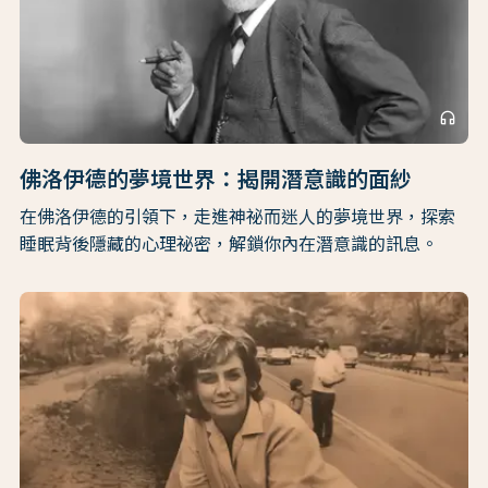
headphones
佛洛伊德的夢境世界：揭開潛意識的面紗
在佛洛伊德的引領下，走進神祕而迷人的夢境世界，探索
睡眠背後隱藏的心理祕密，解鎖你內在潛意識的訊息。