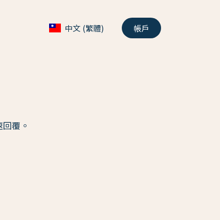
中文 (繁體)
帳戶
速回覆。