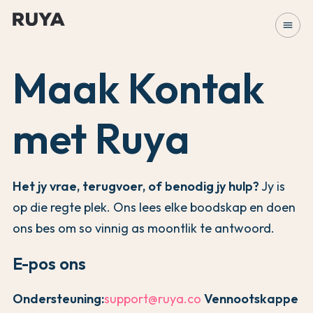
menu
Maak Kontak
met Ruya
Het jy vrae, terugvoer, of benodig jy hulp?
Jy is
op die regte plek. Ons lees elke boodskap en doen
ons bes om so vinnig as moontlik te antwoord.
E-pos ons
Ondersteuning:
support@ruya.co
Vennootskappe