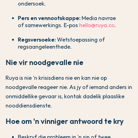
ondersoek.
Pers en vennootskappe:
Media navrae
of samewerkings. E-pos
hello@ruya.co
.
Regsversoeke:
Wetstoepassing of
regsaangeleenthede.
Nie vir noodgevalle nie
Ruya is nie 'n krisisdiens nie en kan nie op
noodgevalle reageer nie. As jy of iemand anders in
onmiddellike gevaar is, kontak dadelik plaaslike
nooddiensdienste.
Hoe om 'n vinniger antwoord te kry
Beskryf die probleem in 'n sin of twee.