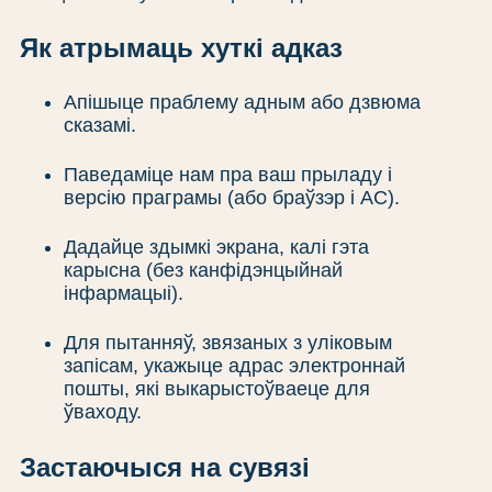
Як атрымаць хуткі адказ
Апішыце праблему адным або дзвюма
сказамі.
Паведаміце нам пра ваш прыладу і
версію праграмы (або браўзэр і АС).
Дадайце здымкі экрана, калі гэта
карысна (без канфідэнцыйнай
інфармацыі).
Для пытанняў, звязаных з уліковым
запісам, укажыце адрас электроннай
пошты, які выкарыстоўваеце для
ўваходу.
Застаючыся на сувязі