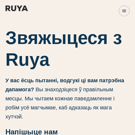
menu
Звяжыцеся з
Ruya
У вас ёсць пытанні, водгукі ці вам патрэбна
дапамога?
Вы знаходзіцеся ў правільным
месцы. Мы чытаем кожнае паведамленне і
робім усё магчымае, каб адказаць як мага
хутчэй.
Напішыце нам