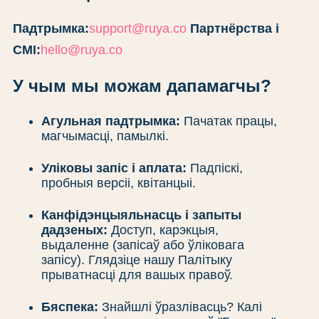
Падтрымка:
support@ruya.co
Партнёрства і
СМІ:
hello@ruya.co
У чым мы можам дапамагчы?
Агульная падтрымка:
Пачатак працы,
магчымасці, памылкі.
Уліковы запіс і аплата:
Падпіскі,
пробныя версіі, квітанцыі.
Канфідэнцыяльнасць і запыты
дадзеных:
Доступ, карэкцыя,
выдаленне (запісаў або ўліковага
запісу). Глядзіце нашу Палітыку
прыватнасці для вашых правоў.
Бяспека:
Знайшлі ўразлівасць? Калі