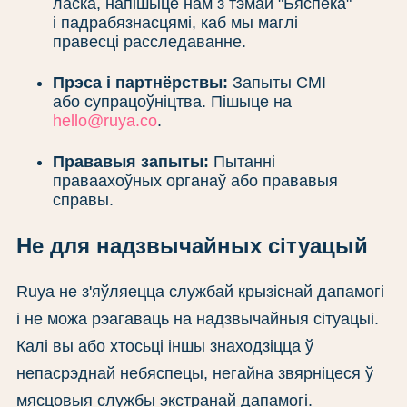
ласка, напішыце нам з тэмай "Бяспека"
і падрабязнасцямі, каб мы маглі
правесці расследаванне.
Прэса і партнёрствы:
Запыты СМІ
або супрацоўніцтва. Пішыце на
hello@ruya.co
.
Прававыя запыты:
Пытанні
праваахоўных органаў або прававыя
справы.
Не для надзвычайных сітуацый
Ruya не з'яўляецца службай крызіснай дапамогі
і не можа рэагаваць на надзвычайныя сітуацыі.
Калі вы або хтосьці іншы знаходзіцца ў
непасрэднай небяспецы, негайна звярніцеся ў
мясцовыя службы экстранай дапамогі.