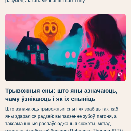
разумець заканамернасці сваіх сноў.
headphones
Трывожныя сны: што яны азначаюць,
чаму ўзнікаюць і як іх спыніць
Што азначаюць трывожныя сны і як зрабіць так, каб
яны здараліся радзей: выпадзенне зубоў, пагоня, а
таксама іншыя распаўсюджаныя сюжэты, метад
рэпетыцыі вобразаў (Imagery Rehearsal Therapy, IRT) і