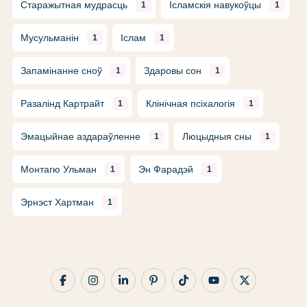
Старажытная мудрасць
Ісламскія навукоўцы
1
1
Мусульманін
Іслам
1
1
Запамінанне сноў
Здаровы сон
1
1
Разалінд Картрайт
Клінічная псіхалогія
1
1
Эмацыйнае аздараўленне
Люцыдныя сны
1
1
Монтагю Ульман
Эн Фарадэй
1
1
Эрнэст Хартман
1