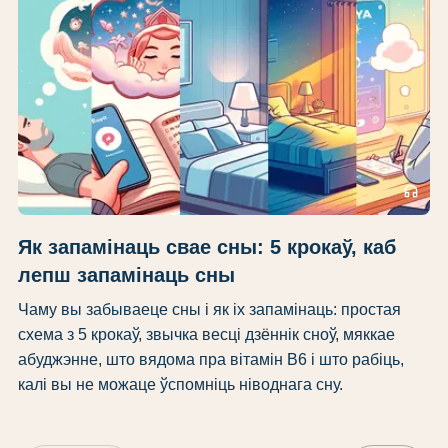
headphones
Як запамінаць свае сны: 5 крокаў, каб
лепш запамінаць сны
Чаму вы забываеце сны і як іх запамінаць: простая
схема з 5 крокаў, звычка весці дзённік сноў, мяккае
абуджэнне, што вядома пра вітамін B6 і што рабіць,
калі вы не можаце ўспомніць ніводнага сну.