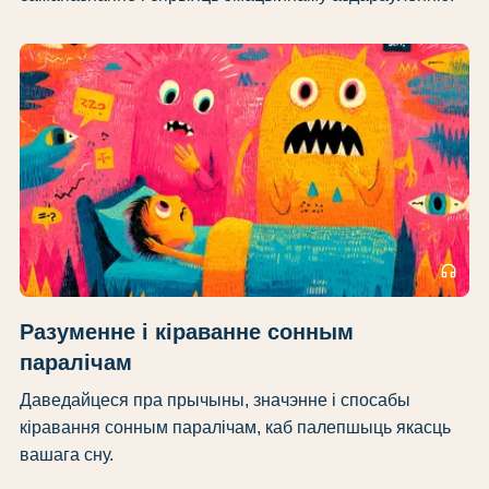
headphones
Разуменне і кіраванне сонным
паралічам
Даведайцеся пра прычыны, значэнне і спосабы
кіравання сонным паралічам, каб палепшыць якасць
вашага сну.