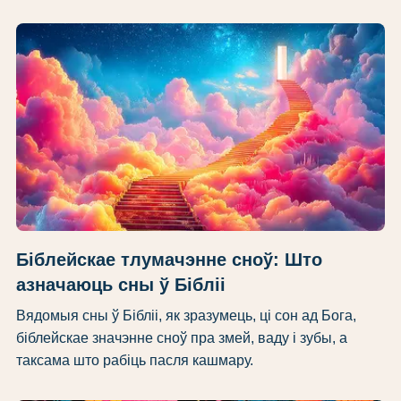
Біблейскае тлумачэнне сноў: Што
азначаюць сны ў Бібліі
Вядомыя сны ў Бібліі, як зразумець, ці сон ад Бога,
біблейскае значэнне сноў пра змей, ваду і зубы, а
таксама што рабіць пасля кашмару.