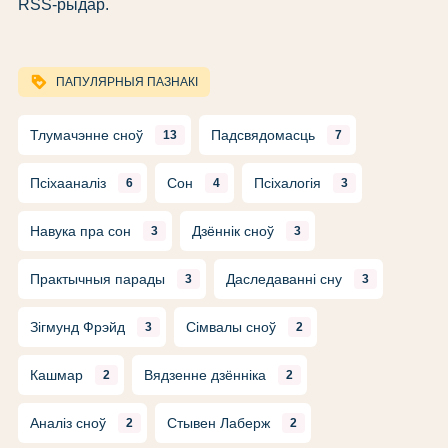
RSS-рыдар.
loyalty
ПАПУЛЯРНЫЯ ПАЗНАКІ
Тлумачэнне сноў
Падсвядомасць
13
7
Псіхааналіз
Сон
Псіхалогія
6
4
3
Навука пра сон
Дзённік сноў
3
3
Практычныя парады
Даследаванні сну
3
3
Зігмунд Фрэйд
Сімвалы сноў
3
2
Кашмар
Вядзенне дзённіка
2
2
Аналіз сноў
Стывен Лаберж
2
2