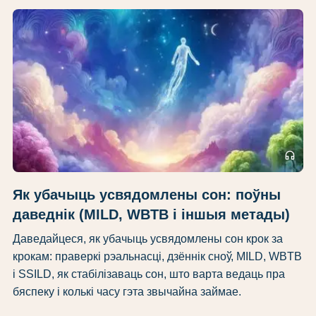
headphones
Як убачыць усвядомлены сон: поўны
даведнік (MILD, WBTB і іншыя метады)
Даведайцеся, як убачыць усвядомлены сон крок за
крокам: праверкі рэальнасці, дзённік сноў, MILD, WBTB
і SSILD, як стабілізаваць сон, што варта ведаць пра
бяспеку і колькі часу гэта звычайна займае.