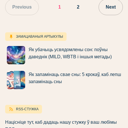
Previous
1
2
Next
keep
ЗАМАЦАВАНЫЯ АРТЫКУЛЫ
Як убачыць усвядомлены сон: поўны
даведнік (MILD, WBTB і іншыя метады)
Як запамінаць свае сны: 5 крокаў, каб лепш
запамінаць сны
rss_feed
RSS-СТУЖКА
Націсніце тут, каб дадаць нашу стужку ў ваш любімы