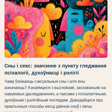
headphones
Сны і секс: значэнне з пункту гледжання
псіхалогіі, духоўнасці і рэлігіі
Чаму ўзнікаюць сэксуальныя сны і што яны
азначаюць? Азнаёмцеся з высновамі, заснаванымі на
навуковых даследаваннях, а таксама з псіхалагічнымі,
духоўнымі і рэлігійнымі поглядамі. Даведайцеся пра
практычныя спосабы весці дзённік сноў і лепш