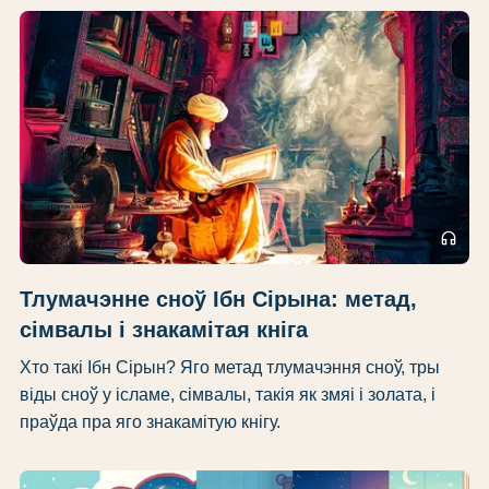
headphones
Тлумачэнне сноў Ібн Сірына: метад,
сімвалы і знакамітая кніга
Хто такі Ібн Сірын? Яго метад тлумачэння сноў, тры
віды сноў у ісламе, сімвалы, такія як змяі і золата, і
праўда пра яго знакамітую кнігу.