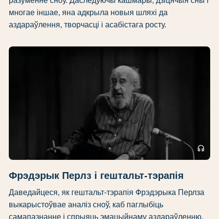
разуменне сноў. Даследуючы кашмары, дзіцячыя сны і
многае іншае, яна адкрыла новыя шляхі да
аздараўлення, творчасці і асабістага росту.
headphones
Фрэдэрык Перлз і гештальт-тэрапія
Даведайцеся, як гештальт-тэрапія Фрэдэрыка Перлза
выкарыстоўвае аналіз сноў, каб паглыбіць
самапазнанне і спрыяць эмацыйнаму аздараўленню.