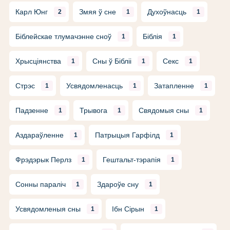
Карл Юнг
Змяя ў сне
Духоўнасць
2
1
1
Біблейскае тлумачэнне сноў
Біблія
1
1
Хрысціянства
Сны ў Бібліі
Секс
1
1
1
Стрэс
Усвядомленасць
Затапленне
1
1
1
Падзенне
Трывога
Свядомыя сны
1
1
1
Аздараўленне
Патрыцыя Гарфілд
1
1
Фрэдэрык Перлз
Гештальт-тэрапія
1
1
Сонны параліч
Здароўе сну
1
1
Усвядомленыя сны
Ібн Сірын
1
1