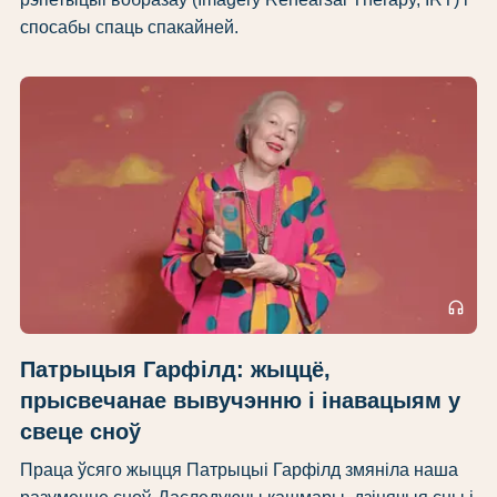
спосабы спаць спакайней.
headphones
Патрыцыя Гарфілд: жыццё,
прысвечанае вывучэнню і інавацыям у
свеце сноў
Праца ўсяго жыцця Патрыцыі Гарфілд змяніла наша