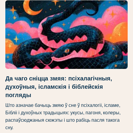
Да чаго сніцца змяя: псіхалагічныя,
духоўныя, ісламскія і біблейскія
погляды
Што азначае бачыць змяю ў сне ў псіхалогіі, ісламе,
Бібліі і духоўных традыцыях: укусы, пагоня, колеры,
распаўсюджаныя сюжэты і што рабіць пасля такога
сну.