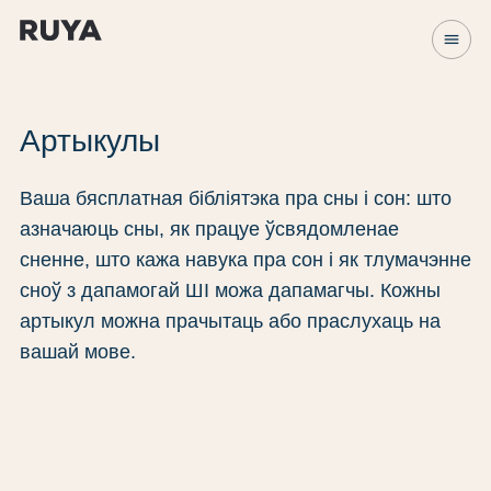
menu
Артыкулы
Ваша бясплатная бібліятэка пра сны і сон: што
азначаюць сны, як працуе ўсвядомленае
сненне, што кажа навука пра сон і як тлумачэнне
сноў з дапамогай ШІ можа дапамагчы. Кожны
артыкул можна прачытаць або праслухаць на
вашай мове.