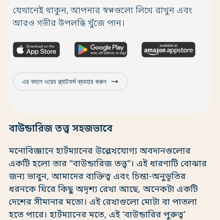
যেখানেই থাকুন, আপনার স্বপ্নগুলো লিখে রাখুন এবং
আরও গভীর উপলব্ধি খুঁজে পান।
trending_flat
এর বদলে ওয়েব প্ল্যাটফর্ম ব্যবহার করুন
বাউন্ডারিজ তত্ত্ব সহজভাবে
মনোবিজ্ঞানে হার্টম্যানের উল্লেখযোগ্য অবদানগুলোর
একটি হলো তার "বাউন্ডারিজ তত্ত্ব"। এই ধারণাটি বোঝার
জন্য ভাবুন, আমাদের ব্যক্তিত্ব এবং চিন্তা-অনুভূতির
ধরনকে ঘিরে কিছু অদৃশ্য রেখা আছে, অনেকটা একটি
দেশের সীমানার মতো। এই রেখাগুলো মোটা বা পাতলা
হতে পারে। হার্টম্যানের মতে, এই ‘বাউন্ডারির পুরুত্ব’