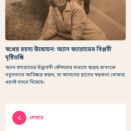
স্বপ্নের রহস্য উন্মোচন: অ্যান ফ্যারাডের বিপ্লবী
দৃষ্টিভঙ্গি
অ্যান ফ্যারাডের উদ্ভাবনী কৌশলের মাধ্যমে স্বপ্নের জগৎকে
নতুনভাবে আবিষ্কার করুন, যা আমাদের রাতের স্বপ্নকথা বোঝার
ধরণই বদলে দিয়েছে।
শেয়ার
share