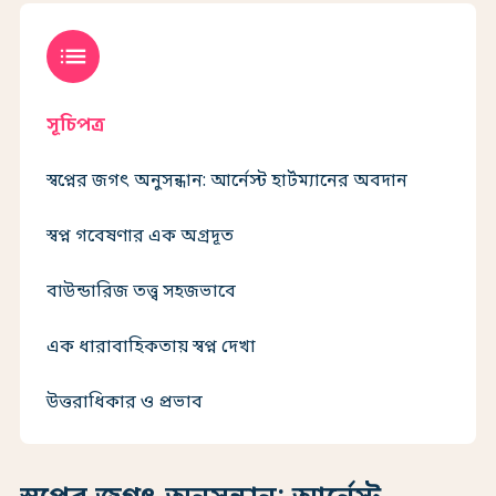
list
সূচিপত্র
স্বপ্নের জগৎ অনুসন্ধান: আর্নেস্ট হার্টম্যানের অবদান
স্বপ্ন গবেষণার এক অগ্রদূত
বাউন্ডারিজ তত্ত্ব সহজভাবে
এক ধারাবাহিকতায় স্বপ্ন দেখা
উত্তরাধিকার ও প্রভাব