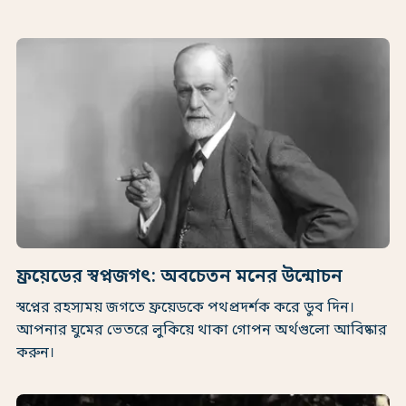
ফ্রয়েডের স্বপ্নজগৎ: অবচেতন মনের উন্মোচন
স্বপ্নের রহস্যময় জগতে ফ্রয়েডকে পথপ্রদর্শক করে ডুব দিন।
আপনার ঘুমের ভেতরে লুকিয়ে থাকা গোপন অর্থগুলো আবিষ্কার
করুন।