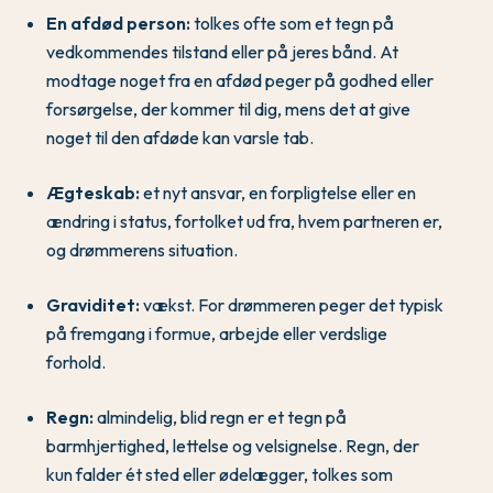
En afdød person:
tolkes ofte som et tegn på
vedkommendes tilstand eller på jeres bånd. At
modtage noget fra en afdød peger på godhed eller
forsørgelse, der kommer til dig, mens det at give
noget til den afdøde kan varsle tab.
Ægteskab:
et nyt ansvar, en forpligtelse eller en
ændring i status, fortolket ud fra, hvem partneren er,
og drømmerens situation.
Graviditet:
vækst. For drømmeren peger det typisk
på fremgang i formue, arbejde eller verdslige
forhold.
Regn:
almindelig, blid regn er et tegn på
barmhjertighed, lettelse og velsignelse. Regn, der
kun falder ét sted eller ødelægger, tolkes som