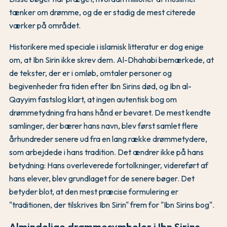
tænker om drømme, og de er stadig de mest citerede
værker på området.
Historikere med speciale i islamisk litteratur er dog enige
om, at Ibn Sirin ikke skrev dem. Al-Dhahabi bemærkede, at
de tekster, der er i omløb, omtaler personer og
begivenheder fra tiden efter Ibn Sirins død, og Ibn al-
Qayyim fastslog klart, at ingen autentisk bog om
drømmetydning fra hans hånd er bevaret. De mest kendte
samlinger, der bærer hans navn, blev først samlet flere
århundreder senere ud fra en lang række drømmetydere,
som arbejdede i hans tradition. Det ændrer ikke på hans
betydning: Hans overleverede fortolkninger, videreført af
hans elever, blev grundlaget for de senere bøger. Det
betyder blot, at den mest præcise formulering er
"traditionen, der tilskrives Ibn Sirin" frem for "Ibn Sirins bog".
Almindelige drømmesymboler i Ibn Sirins