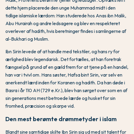
Malik, Profetens berømte tjener og ledsager. Opvæksten i
dette hjem placerede den unge Muhammad midt i den
tidlige islamiske lærdom: Han studerede hos Anas ibn Malik,
Abu Hurairah og andre ledsagere og blev en respekteret
overlever af hadith, hvis beretninger findes i samlingerne af
al-Bukhari og Muslim.
Ibn Sirin levede af at handle med tekstiler, og hans ry for
ærlighed blev legendarisk. Det fortælles, at han foretrak
fængsel på grund af en gæld frem for at tjene på en handel,
han var i tvivl om. Hans søster, Hafsa bint Sirin, var selv en
anerkendt lærd inden for Koranen og hadith. Da han døde i
Basra i år 110 AH (729 e.Kr.), blev han sørget over som en af
sin generations mest betroede lærde og husket for sin
fromhed, præcision og skarpe vid.
Den mest berømte drømmetyder i islam
Blandt sine samtidige skilte Ibn Sirin sig ud med sit talent for