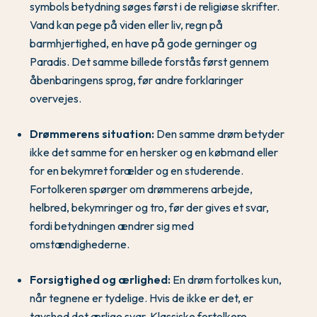
symbols betydning søges først i de religiøse skrifter.
Vand kan pege på viden eller liv, regn på
barmhjertighed, en have på gode gerninger og
Paradis. Det samme billede forstås først gennem
åbenbaringens sprog, før andre forklaringer
overvejes.
Drømmerens situation:
Den samme drøm betyder
ikke det samme for en hersker og en købmand eller
for en bekymret forælder og en studerende.
Fortolkeren spørger om drømmerens arbejde,
helbred, bekymringer og tro, før der gives et svar,
fordi betydningen ændrer sig med
omstændighederne.
Forsigtighed og ærlighed:
En drøm fortolkes kun,
når tegnene er tydelige. Hvis de ikke er det, er
tavshed det ærlige svar. Klassiske fortolkere