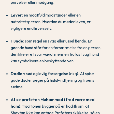
prøvelser eller modgang.
Løver:
en magtfuld modstander eller en
autoritetsperson. Hvordan du møder løven, er
vigtigere end løven selv.
Hunde:
som regel en svag eller ussel fjende. En
gøende hund står for en fornærmelse fra en person,
der ikke er et svar værd, mens en trofast vagthund
kan symbolisere en beskyttende ven.
Dadler:
sød og lovlig forsørgelse (rizq). At spise
gode dadler peger på halal-indtjening og troens
sødme.
At se profeten Muhammad (fred være med
ham):
traditionen bygger på en hadith om, at
Shaytan ikke kan antage Profetens skikkelse, så en