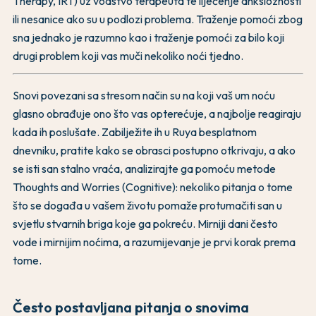
Therapy, IRT) uz vodstvo terapeuta te liječenje anksioznosti
ili nesanice ako su u podlozi problema. Traženje pomoći zbog
sna jednako je razumno kao i traženje pomoći za bilo koji
drugi problem koji vas muči nekoliko noći tjedno.
Snovi povezani sa stresom način su na koji vaš um noću
glasno obrađuje ono što vas opterećuje, a najbolje reagiraju
kada ih poslušate. Zabilježite ih u Ruya besplatnom
dnevniku, pratite kako se obrasci postupno otkrivaju, a ako
se isti san stalno vraća, analizirajte ga pomoću metode
Thoughts and Worries (Cognitive): nekoliko pitanja o tome
što se događa u vašem životu pomaže protumačiti san u
svjetlu stvarnih briga koje ga pokreću. Mirniji dani često
vode i mirnijim noćima, a razumijevanje je prvi korak prema
tome.
Često postavljana pitanja o snovima