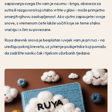
zapisivanja svega što vam je na umu - briga, obaveza za
sutra ili razgovora koji stalno vrtite u glavi - može primjetno
smanjiti njihovu zaokupljenost. Ako ujutro zapisujete i svoje
snove, s vremenom ćete lakše uočiti koje se teme stalno
vraćaju i s čim su povezane.
Ruya dnevnik snova je besplatan i uvijek vam je pri ruci - na
uređaju pokraj kreveta, uz jutarnje podsjetnike koji pomažu
da zadržite naviku čak i tijekom užurbanih tjedana.