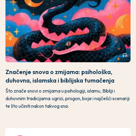
headphones
Značenje snova o zmijama: psihološka,
duhovna, islamska i biblijska tumačenja
Što znače snovi o zmijama u psihologiji, islamu, Bibliji i
duhovnim tradicijama: ugrizi, progon, boje i najčešći scenariji
te što učiniti nakon takvog sna.