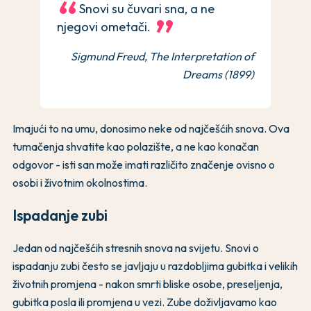
Snovi su čuvari sna, a ne
njegovi ometači.
Sigmund Freud, The Interpretation of
Dreams (1899)
Imajući to na umu, donosimo neke od najčešćih snova. Ova
tumačenja shvatite kao polazište, a ne kao konačan
odgovor - isti san može imati različito značenje ovisno o
osobi i životnim okolnostima.
Ispadanje zubi
Jedan od najčešćih stresnih snova na svijetu. Snovi o
ispadanju zubi često se javljaju u razdobljima gubitka i velikih
životnih promjena - nakon smrti bliske osobe, preseljenja,
gubitka posla ili promjena u vezi. Zube doživljavamo kao