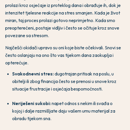
prolazi kroz osjećaje iz proteklog dana i obrađuje ih, dok je
intenzitet tjelesne reakcije na stres smanjen. Kada je život
miran, taj proces prolazi gotovo neprimjetno. Kada smo
preopterećeni, postaje vidljiv i često se očituje kroz snove
povezane sa stresom.
Najčešći okidači upravo su oni koje biste očekivali. Snovi se
često oslanjaju na ono što vas tijekom dana zaokuplja i
opterećuje.
Svakodnevni stres:
dugotrajan pritisak na poslu, u
obitelji ili zbog financija često se prenosi u snove kroz
situacije frustracije i osjećaja bespomoćnosti.
Neriješeni sukobi:
napet odnos s nekim ili svađa o
kojoj i dalje razmišljate daju vašem umu materijal za
obradu tijekom sna.