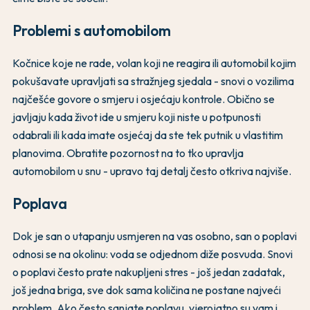
Problemi s automobilom
Kočnice koje ne rade, volan koji ne reagira ili automobil kojim
pokušavate upravljati sa stražnjeg sjedala - snovi o vozilima
najčešće govore o smjeru i osjećaju kontrole. Obično se
javljaju kada život ide u smjeru koji niste u potpunosti
odabrali ili kada imate osjećaj da ste tek putnik u vlastitim
planovima. Obratite pozornost na to tko upravlja
automobilom u snu - upravo taj detalj često otkriva najviše.
Poplava
Dok je san o utapanju usmjeren na vas osobno, san o poplavi
odnosi se na okolinu: voda se odjednom diže posvuda. Snovi
o poplavi često prate nakupljeni stres - još jedan zadatak,
još jedna briga, sve dok sama količina ne postane najveći
problem. Ako često sanjate poplavu, vjerojatno su vam i