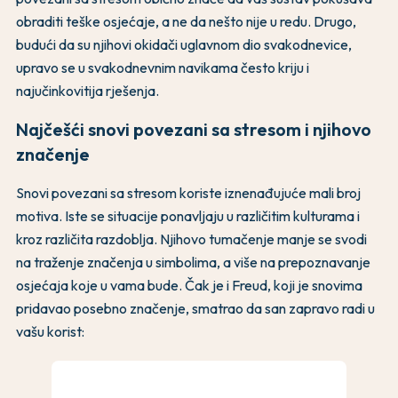
obraditi teške osjećaje, a ne da nešto nije u redu. Drugo,
budući da su njihovi okidači uglavnom dio svakodnevice,
upravo se u svakodnevnim navikama često kriju i
najučinkovitija rješenja.
Najčešći snovi povezani sa stresom i njihovo
značenje
Snovi povezani sa stresom koriste iznenađujuće mali broj
motiva. Iste se situacije ponavljaju u različitim kulturama i
kroz različita razdoblja. Njihovo tumačenje manje se svodi
na traženje značenja u simbolima, a više na prepoznavanje
osjećaja koje u vama bude. Čak je i Freud, koji je snovima
pridavao posebno značenje, smatrao da san zapravo radi u
vašu korist: