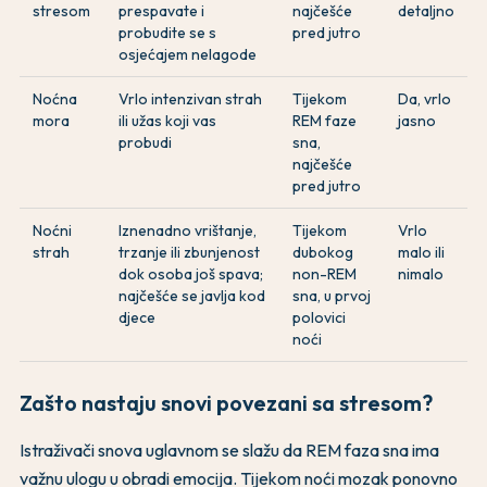
stresom
prespavate i
najčešće
detaljno
probudite se s
pred jutro
osjećajem nelagode
Noćna
Vrlo intenzivan strah
Tijekom
Da, vrlo
mora
ili užas koji vas
REM faze
jasno
probudi
sna,
najčešće
pred jutro
Noćni
Iznenadno vrištanje,
Tijekom
Vrlo
strah
trzanje ili zbunjenost
dubokog
malo ili
dok osoba još spava;
non-REM
nimalo
najčešće se javlja kod
sna, u prvoj
djece
polovici
noći
Zašto nastaju snovi povezani sa stresom?
Istraživači snova uglavnom se slažu da REM faza sna ima
važnu ulogu u obradi emocija. Tijekom noći mozak ponovno