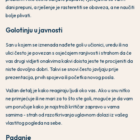
dani prepuni, a rješenje je rasteretiti se obaveza, a ne naučiti
bolje plivati.
Golotinju u javnosti
San u kojem se iznenada nađete goli u učionici, uredu ili na
ulici često je povezan s osjećajem ranjivosti i strahom da će
vas drugi vidjeti onakvima kakvi doista jeste te procijeniti da
niste dovoljno dobri. Takvi se snovi često javljaju prije
prezentacija, prvih spojeva ili početka novog posla.
Važan detalj je kako reagiraju ljudi oko vas. Ako u snu nitko
ne primjećuje ili ne mari za to što ste goli, moguće je da vam
um poručuje kako je najstroži kritičar zapravo u vama
samima - strah od razotkrivanja uglavnom dolazi iz vašeg
vlastitog pogleda na sebe.
Padanje