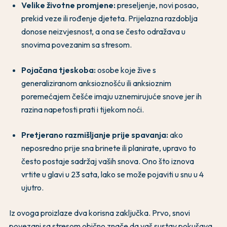
Velike životne promjene:
preseljenje, novi posao,
prekid veze ili rođenje djeteta. Prijelazna razdoblja
donose neizvjesnost, a ona se često odražava u
snovima povezanim sa stresom.
Pojačana tjeskoba:
osobe koje žive s
generaliziranom anksioznošću ili anksioznim
poremećajem češće imaju uznemirujuće snove jer ih
razina napetosti prati i tijekom noći.
Pretjerano razmišljanje prije spavanja:
ako
neposredno prije sna brinete ili planirate, upravo to
često postaje sadržaj vaših snova. Ono što iznova
vrtite u glavi u 23 sata, lako se može pojaviti u snu u 4
ujutro.
Iz ovoga proizlaze dva korisna zaključka. Prvo, snovi
povezani sa stresom obično znače da vaš sustav pokušava