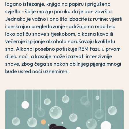
lagano istezanje, knjiga na papiru i prigušeno
svjetlo - šalje mozgu poruku da je dan završio.
Jednako je važno i ono što izbacite iz rutine: vijesti
i beskrajno pregledavanje sadržaja na mobitelu
lako potiču snove s tjeskobom, a kasna kava ili
večernje ispijanje alkohola narušavaju kvalitetu
sna. Alkohol posebno potiskuje REM fazu u prvom
dijelu noći, a kasnije može izazvati intenzivnije
snove, zbog čega se nakon obilnijeg pijenja mnogi
bude usred noći uznemireni.