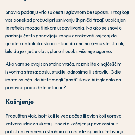
Snovi o padanju vrlo su česti i uglavnom bezopasni. Trzaj koji
vas ponekad probudi pri usnivanju (hipnički trzaj) uobičajen
je refleks mozga tijekom uspavljivanja. No ako se snovi o
padanju često ponavljaju, mogu odražavati osjećaj da
gubite kontrolu ili oslonac - kao da ono na čemu ste stajali,
bilo da je riječ o ulozi, planu ili osobi, više nije sigurno.
Ako vam se ovaj san stalno vraća, razmislite o najčešćim
izvorima stresa: poslu, studiju, odnosima ili zdravlju. Gdje
imate osjećaj da biste mogli "pasti" i kako bi izgledalo da
ponovno pronađete oslonac?
Kašnjenje
Propušten vlak, ispit koji je već počeo ili avion koji upravo
zatvara izlaz za ukrcaj - snovi o kašnjenju povezani su s
pritiskom vremena i strahom da nećete ispuniti očekivanja,