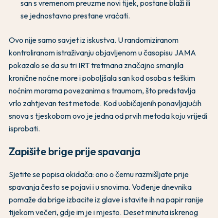
san s vremenom preuzme novi tijek, postane blaži ili
se jednostavno prestane vraćati.
Ovo nije samo savjet iz iskustva. U randomiziranom
kontroliranom istraživanju objavljenom u časopisu JAMA
pokazalo se da su tri IRT tretmana značajno smanjila
kronične noćne more i poboljšala san kod osoba s teškim
noćnim morama povezanima s traumom, što predstavlja
vrlo zahtjevan test metode. Kod uobičajenih ponavljajućih
snova s tjeskobom ovo je jedna od prvih metoda koju vrijedi
isprobati.
Zapišite brige prije spavanja
Sjetite se popisa okidača: ono o čemu razmišljate prije
spavanja često se pojavi i u snovima. Vođenje dnevnika
pomaže da brige izbacite iz glave i stavite ih na papir ranije
tijekom večeri, gdje im je i mjesto. Deset minuta iskrenog