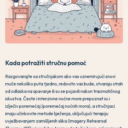
Kada potražiti stručnu pomoć
Razgovarajte sa stručnjakom ako vas uznemirujući snovi
muče nekoliko puta tjedno, redovito vas bude, stvaraju strah
od odlaska na spavanje ili su se pojavili nakon traumatičnog
iskustva. Česte i intenzivne noćne more prepoznat su i
izlječiv poremećaj (poremećaj noćnih mora), a stručnjaci
imaju učinkovite metode liječenja, uključujući terapiju
uvježbavanjem zamišljenih slika (Imagery Rehearsal