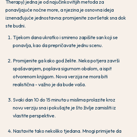
Therapy) jedna je od najučinkovitijih metoda za
ponavljajuće noćne more, a njezina je osnovna ideja
iznenađujuće jednostavna: promijenite završetak sna dok
ste budni.
Tijekom dana ukratko i smireno zapišite san koji se
ponavlja, kao da prepričavate jednu scenu.
Promijenite ga kako god želite. Neka potjera završi
spašavanjem, poplava sigurnom obalom, a ispit
otvorenom knjigom. Nova verzija ne mora biti
realistična - važno je da bude vaša.
Svaki dan 10 do 15 minuta u mislima prolazite kroz
novu verziju sna i pokušajte je što življe zamisliti iz
vlastite perspektive.
Nastavite tako nekoliko tjedana. Mnogi primijete da