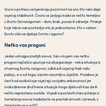
Snovi o potresu usmjeravaju pozornost na ono što vam daje
osjećaj stabilnosti. Često se javljaju kada se nešto temeljno
u životu čini nesigurnim - dom, brak, posao ili zdravlje. Pitanje
koje takav san postavlja vrlo je jednostavno: što u vašem
životu više ne djeluje čvrsto i sigurno?
Netko vas progoni
Jedan od najpoznatijih snova. San u kojem vas netko
progoni najčešće upućuje na izbjegavanje - neka situacija iz
stvarnog života, razgovor, odluka ili osjećaj traži vašu
pažnju, a vi od toga, sasvim razumljivo, bježite. Posebno je
čest kod osoba koje osjećaju socijalnu anksioznost jer
svakodnevne društvene situacije mogu djelovati kao da ih
nešto neprestano sustiže. Vrijedi si postaviti staro pitanje iz
tumačenja snova: kada biste se prestali skrivati i okrenuli, s
čime biste se suočili?