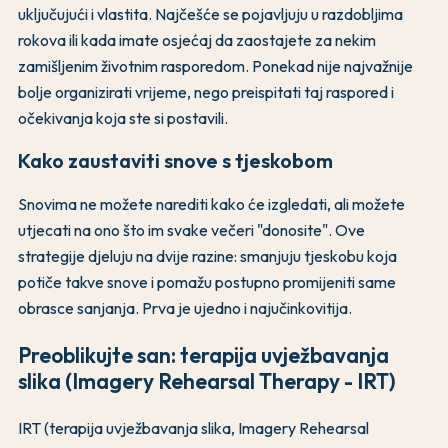
uključujući i vlastita. Najčešće se pojavljuju u razdobljima
rokova ili kada imate osjećaj da zaostajete za nekim
zamišljenim životnim rasporedom. Ponekad nije najvažnije
bolje organizirati vrijeme, nego preispitati taj raspored i
očekivanja koja ste si postavili.
Kako zaustaviti snove s tjeskobom
Snovima ne možete narediti kako će izgledati, ali možete
utjecati na ono što im svake večeri "donosite". Ove
strategije djeluju na dvije razine: smanjuju tjeskobu koja
potiče takve snove i pomažu postupno promijeniti same
obrasce sanjanja. Prva je ujedno i najučinkovitija.
Preoblikujte san: terapija uvježbavanja
slika (Imagery Rehearsal Therapy - IRT)
IRT (terapija uvježbavanja slika, Imagery Rehearsal