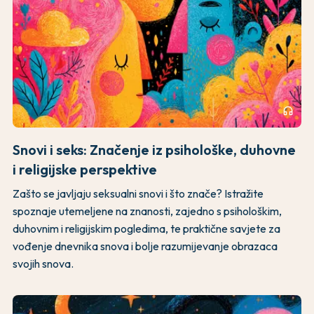
headphones
Snovi i seks: Značenje iz psihološke, duhovne
i religijske perspektive
Zašto se javljaju seksualni snovi i što znače? Istražite
spoznaje utemeljene na znanosti, zajedno s psihološkim,
duhovnim i religijskim pogledima, te praktične savjete za
vođenje dnevnika snova i bolje razumijevanje obrazaca
svojih snova.