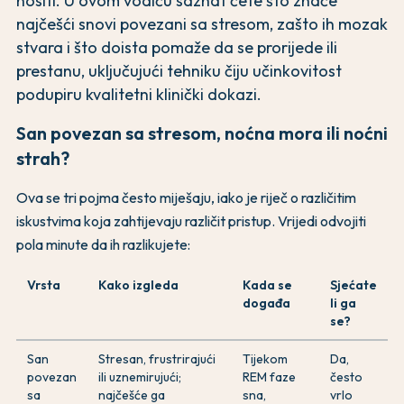
nositi. U ovom vodiču saznat ćete što znače
najčešći snovi povezani sa stresom, zašto ih mozak
stvara i što doista pomaže da se prorijede ili
prestanu, uključujući tehniku čiju učinkovitost
podupiru kvalitetni klinički dokazi.
San povezan sa stresom, noćna mora ili noćni
strah?
Ova se tri pojma često miješaju, iako je riječ o različitim
iskustvima koja zahtijevaju različit pristup. Vrijedi odvojiti
pola minute da ih razlikujete:
Vrsta
Kako izgleda
Kada se
Sjećate
događa
li ga
se?
San
Stresan, frustrirajući
Tijekom
Da,
povezan
ili uznemirujući;
REM faze
često
sa
najčešće ga
sna,
vrlo