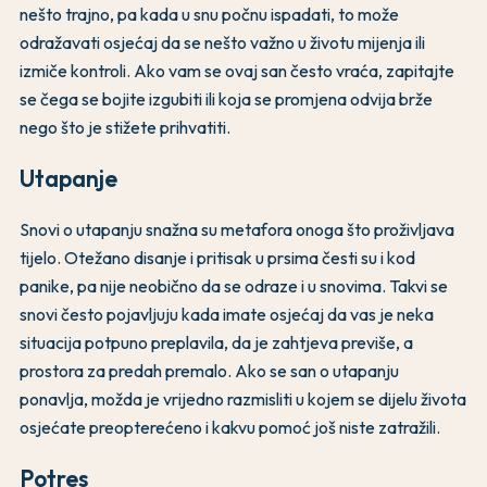
nešto trajno, pa kada u snu počnu ispadati, to može
odražavati osjećaj da se nešto važno u životu mijenja ili
izmiče kontroli. Ako vam se ovaj san često vraća, zapitajte
se čega se bojite izgubiti ili koja se promjena odvija brže
nego što je stižete prihvatiti.
Utapanje
Snovi o utapanju snažna su metafora onoga što proživljava
tijelo. Otežano disanje i pritisak u prsima česti su i kod
panike, pa nije neobično da se odraze i u snovima. Takvi se
snovi često pojavljuju kada imate osjećaj da vas je neka
situacija potpuno preplavila, da je zahtjeva previše, a
prostora za predah premalo. Ako se san o utapanju
ponavlja, možda je vrijedno razmisliti u kojem se dijelu života
osjećate preopterećeno i kakvu pomoć još niste zatražili.
Potres