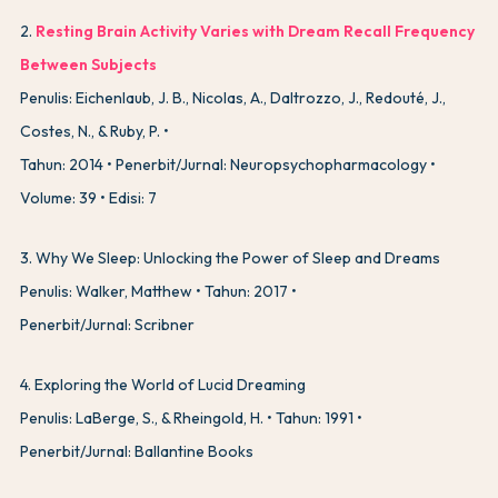
2
.
Resting Brain Activity Varies with Dream Recall Frequency
Between Subjects
Penulis: Eichenlaub, J. B., Nicolas, A., Daltrozzo, J., Redouté, J.,
Costes, N., & Ruby, P.
Tahun: 2014
Penerbit/Jurnal: Neuropsychopharmacology
Volume: 39
Edisi: 7
3
.
Why We Sleep: Unlocking the Power of Sleep and Dreams
Penulis: Walker, Matthew
Tahun: 2017
Penerbit/Jurnal: Scribner
4
.
Exploring the World of Lucid Dreaming
Penulis: LaBerge, S., & Rheingold, H.
Tahun: 1991
Penerbit/Jurnal: Ballantine Books