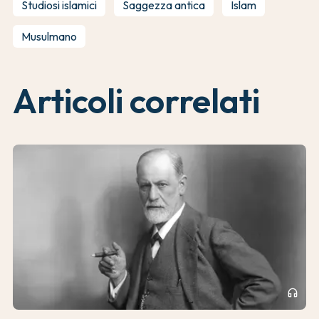
Studiosi islamici
Saggezza antica
Islam
Musulmano
Articoli correlati
headphones