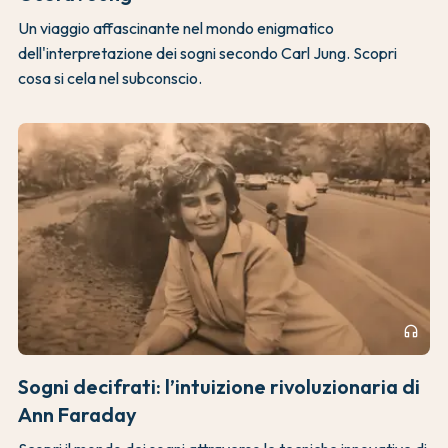
Un viaggio affascinante nel mondo enigmatico
dell'interpretazione dei sogni secondo Carl Jung. Scopri
cosa si cela nel subconscio.
headphones
Sogni decifrati: l’intuizione rivoluzionaria di
Ann Faraday