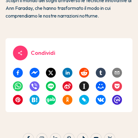
Scopri il mondo dei sogni attraverso le tecniche innovative di
Ann Faraday, che hanno trasformato il modo in cui
comprendiamo le nostre narrazioni notturne.
Condividi
share