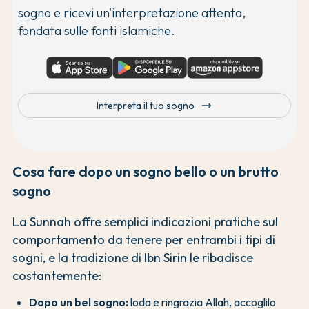
sogno e ricevi un'interpretazione attenta,
fondata sulle fonti islamiche.
trending_flat
Interpreta il tuo sogno
Cosa fare dopo un sogno bello o un brutto
sogno
La Sunnah offre semplici indicazioni pratiche sul
comportamento da tenere per entrambi i tipi di
sogni, e la tradizione di Ibn Sirin le ribadisce
costantemente:
Dopo un bel sogno:
loda e ringrazia Allah, accoglilo