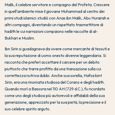
Malik, il celebre servitore e compagno del Profeta. Crescere
in quell'ambiente mise il giovane Muhammad al centro dei
primi studi islamici: studiò con Anas ibn Malik, Abu Hurairah e
altri compagni, diventando un rispettato trasmettitore di
hadith le cui narrazioni compaiono nelle raccolte di al-
Bukhari e Muslim.
Ibn Sirin si guadagnava da vivere come mercante di tessuti e
la sua reputazione di uomo onesto divenne leggendaria. Si
racconta che preferì accettare il carcere per un debito
piuttosto che trarre profitto da una transazione sulla cui
correttezza nutriva dubbi. Anche sua sorella, Hafsa bint
Sirin, era una rinomata studiosa del Corano e degli hadith.
Quando morì a Bassora nel 110 AH (729 d.C.), fu ricordato
come uno degli studiosi più autorevoli e affidabili della sua
generazione, apprezzato per la sua pietà, la precisione e il
suo celebre spirito arguto.