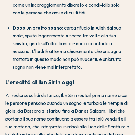
come un incoraggiamento discreto e condividilo solo
con le persone che ami e di cui ti fidi.
Dopo un brutto sogno:
cerca rifugio in Allah dal suo
male, sputa leggermente a secco tre volte alla tua
sinistra, girati sull'altro fianco e non raccontarlo a
nessuno. L'hadith afferma chiaramente che un sogno
trattato in questo modo non può nuocerti, e un brutto
sogno non viene mai interpretato.
L'eredità di Ibn Sirin oggi
A tredici secoli di distanza, Ibn Sirin resta il primo nome a cui
le persone pensano quando un sogno le turba o le riempie di
gioia, da Bassora a Istanbul fino a Dar es Salaam. I libri che
portano il suo nome continuano a essere tra i più venduti e il
suo metodo, che interpreta i simboli alla luce delle Scritture e
li valuta in base alla vita del sognatore, continua a definire