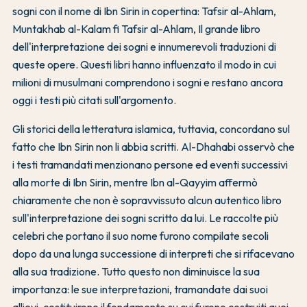
sogni con il nome di Ibn Sirin in copertina: Tafsir al-Ahlam,
Muntakhab al-Kalam fi Tafsir al-Ahlam, Il grande libro
dell'interpretazione dei sogni e innumerevoli traduzioni di
queste opere. Questi libri hanno influenzato il modo in cui
milioni di musulmani comprendono i sogni e restano ancora
oggi i testi più citati sull'argomento.
Gli storici della letteratura islamica, tuttavia, concordano sul
fatto che Ibn Sirin non li abbia scritti. Al-Dhahabi osservò che
i testi tramandati menzionano persone ed eventi successivi
alla morte di Ibn Sirin, mentre Ibn al-Qayyim affermò
chiaramente che non è sopravvissuto alcun autentico libro
sull'interpretazione dei sogni scritto da lui. Le raccolte più
celebri che portano il suo nome furono compilate secoli
dopo da una lunga successione di interpreti che si rifacevano
alla sua tradizione. Tutto questo non diminuisce la sua
importanza: le sue interpretazioni, tramandate dai suoi
allievi, costituirono il fondamento su cui furono costruiti quei