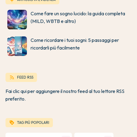
Come fare un sogno lucido: la guida completa
(MILD, WBTB e altro)
Come ricordare i tuoi sogni: 5 passaggi per
ricordarli più facilmente
rss_feed
FEED RSS
Fai clic qui per aggiungere il nostro feed al tuo lettore RSS
preferito.
loyalty
TAG PIÙ POPOLARI