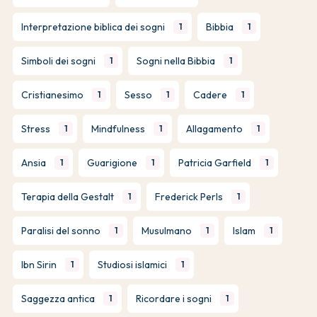
Interpretazione biblica dei sogni
Bibbia
1
1
Simboli dei sogni
Sogni nella Bibbia
1
1
Cristianesimo
Sesso
Cadere
1
1
1
Stress
Mindfulness
Allagamento
1
1
1
Ansia
Guarigione
Patricia Garfield
1
1
1
Terapia della Gestalt
Frederick Perls
1
1
Paralisi del sonno
Musulmano
Islam
1
1
1
Ibn Sirin
Studiosi islamici
1
1
Saggezza antica
Ricordare i sogni
1
1