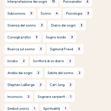
Interpretazione dei sogni
Psicoanalisi
13
6
Subconscio
Sonno
Psicologia
5
4
3
Scienza del sonno
Diario dei sogni
3
3
Consigli pratici
Sogno lucido
3
3
Ricerca sul sonno
Sigmund Freud
3
3
Incubo
Scrittura di un diario
2
2
Analisi dei sogni
Salute del sonno
2
2
Stephen LaBerge
Carl Jung
2
2
Inconscio
Sognare serpenti
2
1
Simboli onirici
Spiritualità
1
1