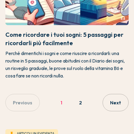
headphones
Come ricordare i tuoi sogni: 5 passaggi per
ricordarli più facilmente
Perché dimentichi i sogni e come riuscire a ricordarli: una
routine in 5 passaggi, buone abitudini con il Diario dei sogni,
un risveglio graduale, le prove sul ruolo della vitamina B6 e
cosa fare se non ricordi nulla.
Previous
1
2
Next
keep
ARTICOLI IN EVIDENZA