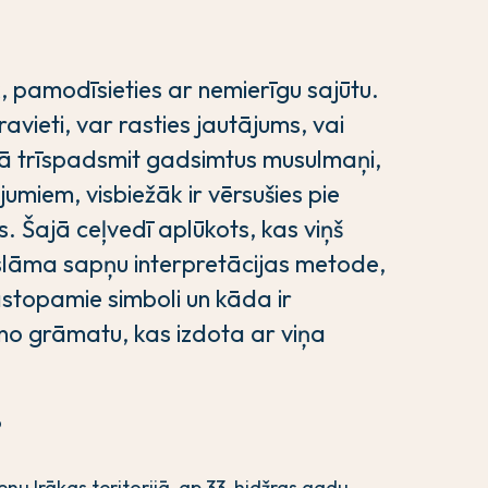
, pamodīsieties ar nemierīgu sajūtu.
avieti, var rasties jautājums, vai
kā trīspadsmit gadsimtus musulmaņi,
umiem, visbiežāk ir vērsušies pie
. Šajā ceļvedī aplūkots, kas viņš
islāma sapņu interpretācijas metode,
astopamie simboli un kāda ir
no grāmatu, kas izdota ar viņa
?
u Irākas teritorijā, ap 33. hidžras gadu