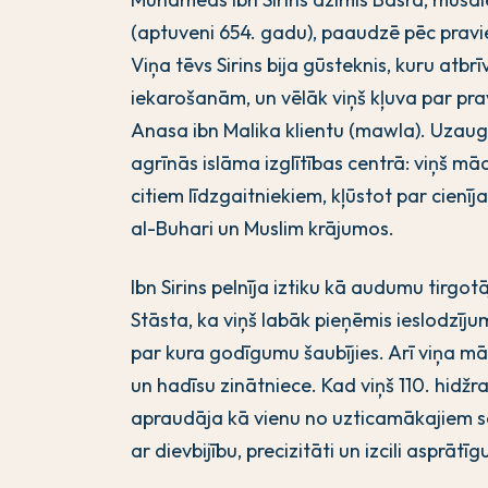
(aptuveni 654. gadu), paaudzē pēc pravi
Viņa tēvs Sirins bija gūsteknis, kuru at
iekarošanām, un vēlāk viņš kļuva par pra
Anasa ibn Malika klientu (mawla). Uzau
agrīnās islāma izglītības centrā: viņš mā
citiem līdzgaitniekiem, kļūstot par cienīj
al-Buhari un Muslim krājumos.
Ibn Sirins pelnīja iztiku kā audumu tirgo
Stāsta, ka viņš labāk pieņēmis ieslodzīj
par kura godīgumu šaubījies. Arī viņa mā
un hadīsu zinātniece. Kad viņš 110. hidž
apraudāja kā vienu no uzticamākajiem s
ar dievbijību, precizitāti un izcili asprātīg