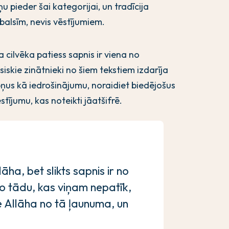
u pieder šai kategorijai, un tradīcija
alsīm, nevis vēstījumiem.
a cilvēka patiess sapnis ir viena no
iskie zinātnieki no šiem tekstiem izdarīja
pņus kā iedrošinājumu, noraidiet biedējošus
tījumu, kas noteikti jāatšifrē.
āha, bet slikts sapnis ir no
o tādu, kas viņam nepatīk,
e Allāha no tā ļaunuma, un