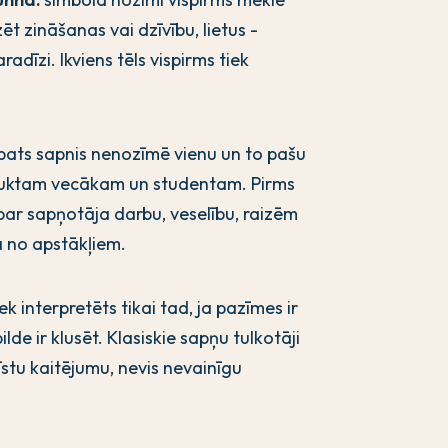
ēt zināšanas vai dzīvību, lietus -
adīzi. Ikviens tēls vispirms tiek
 pats sapnis nenozīmē vienu un to pašu
auktam vecākam un studentam. Pirms
 par sapņotāja darbu, veselību, raizēm
ā no apstākļiem.
ek interpretēts tikai tad, ja pazīmes ir
de ir klusēt. Klasiskie sapņu tulkotāji
 īstu kaitējumu, nevis nevainīgu