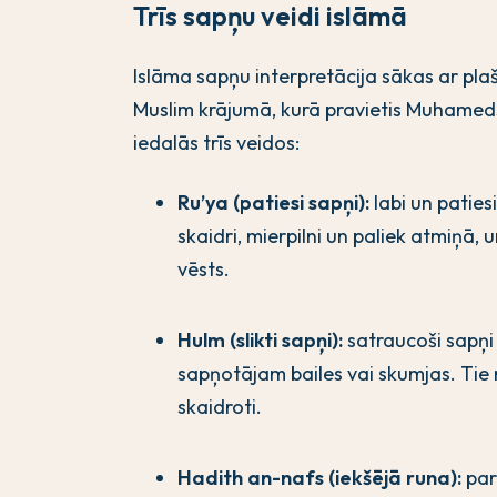
Trīs sapņu veidi islāmā
Islāma sapņu interpretācija sākas ar pl
Muslim krājumā, kurā pravietis Muhameds (
iedalās trīs veidos:
Ru’ya (patiesi sapņi):
labi un patiesi
skaidri, mierpilni un paliek atmiņā, u
vēsts.
Hulm (slikti sapņi):
satraucoši sapņi 
sapņotājam bailes vai skumjas. Tie
skaidroti.
Hadith an-nafs (iekšējā runa):
par