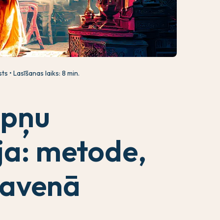
sts
Lasīšanas laiks: 8 min.
apņu
ja: metode,
lavenā