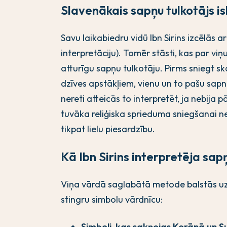
Slavenākais sapņu tulkotājs i
Savu laikabiedru vidū Ibn Sirins izcēlās a
interpretāciju). Tomēr stāsti, kas par vi
atturīgu sapņu tulkotāju. Pirms sniegt sk
dzīves apstākļiem, vienu un to pašu sapn
nereti atteicās to interpretēt, ja nebija 
tuvāka reliģiska sprieduma sniegšanai nek
tikpat lielu piesardzību.
Kā Ibn Sirins interpretēja sa
Viņa vārdā saglabātā metode balstās uz
stingru simbolu vārdnīcu:
Simboli, kas sakņojas Korānā un S