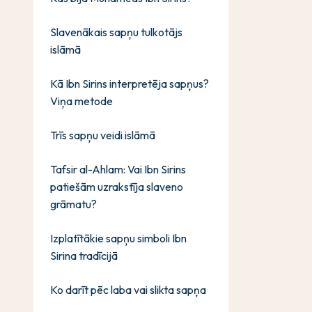
Slavenākais sapņu tulkotājs
islāmā
Kā Ibn Sirins interpretēja sapņus?
Viņa metode
Trīs sapņu veidi islāmā
Tafsir al-Ahlam: Vai Ibn Sirins
patiešām uzrakstīja slaveno
grāmatu?
Izplatītākie sapņu simboli Ibn
Sirina tradīcijā
Ko darīt pēc laba vai slikta sapņa