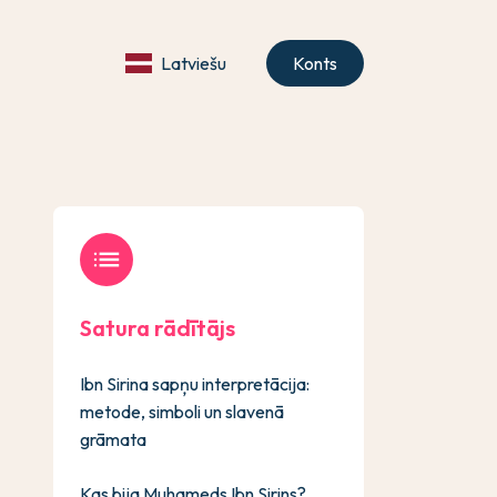
Latviešu
Konts
list
Satura rādītājs
Ibn Sirina sapņu interpretācija:
metode, simboli un slavenā
grāmata
Kas bija Muhameds Ibn Sirins?