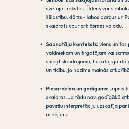
svētajos rakstos. Ūdens var simboliz
žēlastību, dārzs - labos darbus un Par
skaidrots caur atklāsmes valodu.
Sapņotāja konteksts:
viens un tas
valdniekam un tirgotājam vai satr
sniegt skaidrojumu, tulkotājs jautā
un ticību, jo nozīme mainās atkarīb
Piesardzība un godīgums:
sapnis ti
skaidras. Ja tādu nav, godīgākā atbil
paviršu interpretāciju uzskatīja par
minējumu.