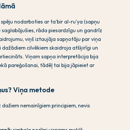
slāmā
r spēju nodarboties ar ta'bir al-ru'ya (sapņu
ņu saglabājušies, rāda piesardzīgu un gandrīz
aidrojumu, viņš iztaujāja sapņotāju par viņa
i dažādiem cilvēkiem skaidroja atšķirīgi un
pārliecināts. Viņam sapņa interpretācija bija
ā pareģošanai, tādēļ tai bija jāpieiet ar
pņus? Viņa metode
 dažiem nemainīgiem principiem, nevis
unnā:
simbola nozīmi vispirms meklē