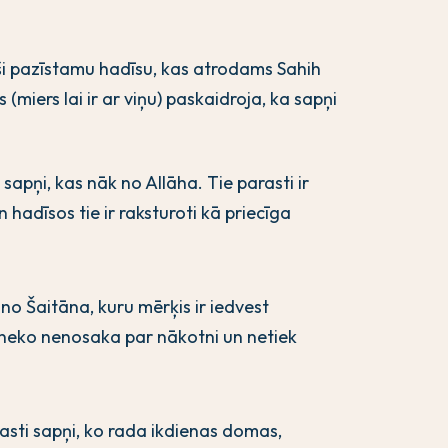
aši pazīstamu hadīsu, kas atrodams Sahih
miers lai ir ar viņu) paskaidroja, ka sapņi
 sapņi, kas nāk no Allāha. Tie parasti ir
n hadīsos tie ir raksturoti kā priecīga
no Šaitāna, kuru mērķis ir iedvest
 neko nenosaka par nākotni un netiek
asti sapņi, ko rada ikdienas domas,