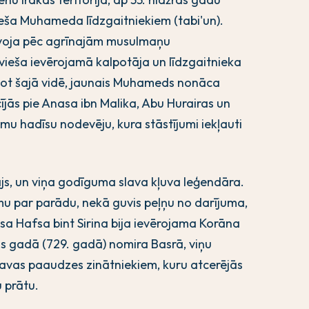
eša Muhameda līdzgaitniekiem (tabi'un).
brīvoja pēc agrīnajām musulmaņu
vieša ievērojamā kalpotāja un līdzgaitnieka
got šajā vidē, jaunais Muhameds nonāca
cījās pie Anasa ibn Malika, Abu Hurairas un
amu hadīsu nodevēju, kura stāstījumi iekļauti
tājs, un viņa godīguma slava kļuva leģendāra.
umu par parādu, nekā guvis peļņu no darījuma,
sa Hafsa bint Sirina bija ievērojama Korāna
ras gadā (729. gadā) nomira Basrā, viņu
avas paaudzes zinātniekiem, kuru atcerējās
u prātu.