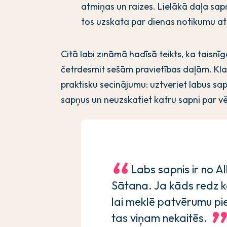
atmiņas un raizes. Lielākā daļa sapņ
tos uzskata par dienas notikumu atb
Citā labi zināmā hadīsā teikts, ka taisnīg
četrdesmit sešām pravietības daļām. Klas
praktisku secinājumu: uztveriet labus sa
sapņus un neuzskatiet katru sapni par vēs
Labs sapnis ir no All
Sātana. Ja kāds redz k
lai meklē patvērumu pi
tas viņam nekaitēs.