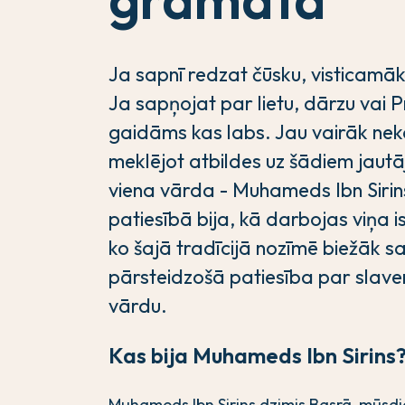
Ja sapnī redzat čūsku, visticamāk
Ja sapņojat par lietu, dārzu vai Pr
gaidāms kas labs. Jau vairāk ne
meklējot atbildes uz šādiem jautāj
viena vārda - Muhameds Ibn Sirins
patiesībā bija, kā darbojas viņa 
ko šajā tradīcijā nozīmē biežāk s
pārsteidzošā patiesība par slave
vārdu.
Kas bija Muhameds Ibn Sirins
Muhameds Ibn Sirins dzimis Basrā, mūsdien