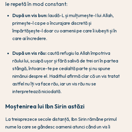
le repetă în mod constant:
După un vis bun:
laudă-L și mulțumește-I lui Allah,
primește-l ca pe o încurajare discretă și
împărtășește-l doar cu oamenii pe care îi iubești și în
care ai încredere.
După un vis rău:
caută refugiu la Allah împotriva
răului lui, scuipă ușor și fără salivă de trei ori în partea
stângă, întoarce-te pe cealaltă parte și nu spune
nimănui despre el. Hadithul afirmă clar că un vis tratat
astfel nu îți va face rău, iar un vis rău nu se
interpretează niciodată.
Moștenirea lui Ibn Sirin astăzi
La treisprezece secole distanță, Ibn Sirin rămâne primul
nume la care se gândesc oamenii atunci când un vis îi