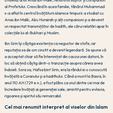
(mawla) al lui Anas ibn Malik, renumitul slujitor și companion
al Profetului. Crescând în acea familie, tânărul Muhammad
s-a aflat în centrul învățăturii islamice timpurii: a studiat cu
Anas ibn Malik, Abu Hurairah și alți companioni și a devenit
un respectat transmițător de hadith, ale cărui relatări apar în
colecțiile lui al-Bukhari și Muslim.
Ibn Sirin își câștiga existența ca negustor de stofe, iar
reputația sa de om cinstit a devenit legendară. Se spune că
a acceptat chiar să fie întemnițat din cauza unei datorii, în
loc să obțină câștig dintr-o tranzacție asupra căreia avea
îndoieli. Sora sa, Hafsa bint Sirin, era la rândul ei o cunoscută
învățată a Coranului și a hadithului. Când a murit la Basra, în
anul 110 AH (729 e.n.), a fost plâns ca unul dintre cei mai de
încredere învățați ai generației sale, amintit pentru evlavia,
rigoarea și spiritul său remarcabil.
Cel mai renumit interpret al viselor din Islam