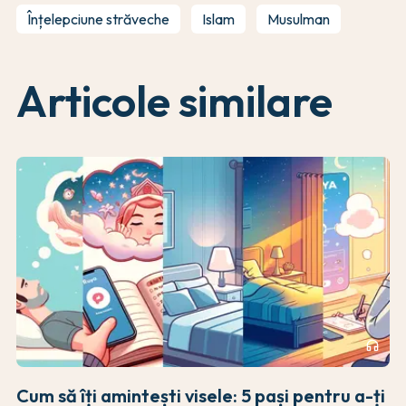
Înțelepciune străveche
Islam
Musulman
Articole similare
headphones
Cum să îți amintești visele: 5 pași pentru a-ți