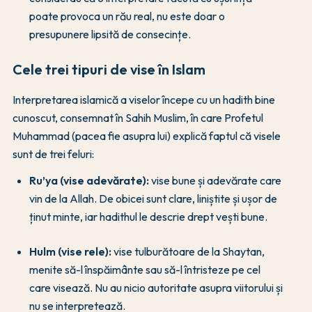
poate provoca un rău real, nu este doar o
presupunere lipsită de consecințe.
Cele trei tipuri de vise în Islam
Interpretarea islamică a viselor începe cu un hadith bine
cunoscut, consemnat în Sahih Muslim, în care Profetul
Muhammad (pacea fie asupra lui) explică faptul că visele
sunt de trei feluri:
Ru’ya (vise adevărate):
vise bune și adevărate care
vin de la Allah. De obicei sunt clare, liniștite și ușor de
ținut minte, iar hadithul le descrie drept vești bune.
Hulm (vise rele):
vise tulburătoare de la Shaytan,
menite să-l înspăimânte sau să-l întristeze pe cel
care visează. Nu au nicio autoritate asupra viitorului și
nu se interpretează.