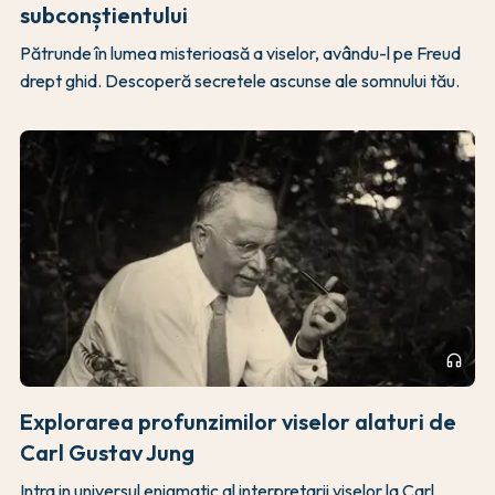
subconștientului
Pătrunde în lumea misterioasă a viselor, avându-l pe Freud
drept ghid. Descoperă secretele ascunse ale somnului tău.
headphones
Explorarea profunzimilor viselor alaturi de
Carl Gustav Jung
Intra in universul enigmatic al interpretarii viselor la Carl