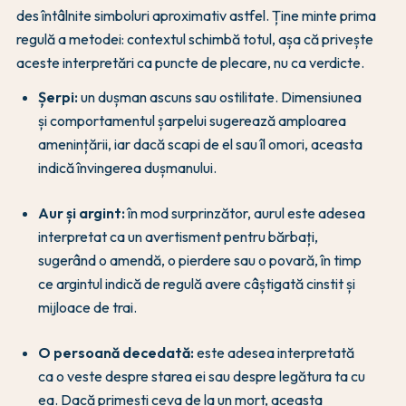
des întâlnite simboluri aproximativ astfel. Ține minte prima
regulă a metodei: contextul schimbă totul, așa că privește
aceste interpretări ca puncte de plecare, nu ca verdicte.
Șerpi:
un dușman ascuns sau ostilitate. Dimensiunea
și comportamentul șarpelui sugerează amploarea
amenințării, iar dacă scapi de el sau îl omori, aceasta
indică învingerea dușmanului.
Aur și argint:
în mod surprinzător, aurul este adesea
interpretat ca un avertisment pentru bărbați,
sugerând o amendă, o pierdere sau o povară, în timp
ce argintul indică de regulă avere câștigată cinstit și
mijloace de trai.
O persoană decedată:
este adesea interpretată
ca o veste despre starea ei sau despre legătura ta cu
ea. Dacă primești ceva de la un mort, aceasta