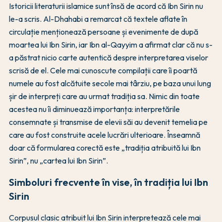
Istoricii literaturii islamice sunt însă de acord că Ibn Sirin nu
le-a scris. Al-Dhahabi a remarcat că textele aflate în
circulație menționează persoane și evenimente de după
moartea lui Ibn Sirin, iar Ibn al-Qayyim a afirmat clar că nu s-
a păstrat nicio carte autentică despre interpretarea viselor
scrisă de el. Cele mai cunoscute compilații care îi poartă
numele au fost alcătuite secole mai târziu, pe baza unui lung
șir de interpreți care au urmat tradiția sa. Nimic din toate
acestea nu îi diminuează importanța: interpretările
consemnate și transmise de elevii săi au devenit temelia pe
care au fost construite acele lucrări ulterioare. Înseamnă
doar că formularea corectă este „tradiția atribuită lui Ibn
Sirin”, nu „cartea lui Ibn Sirin”.
Simboluri frecvente în vise, în tradiția lui Ibn
Sirin
Corpusul clasic atribuit lui Ibn Sirin interpretează cele mai