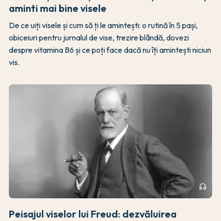
aminti mai bine visele
De ce uiți visele și cum să ți le amintești: o rutină în 5 pași,
obiceiuri pentru jurnalul de vise, trezire blândă, dovezi
despre vitamina B6 și ce poți face dacă nu îți amintești niciun
vis.
headphones
Peisajul viselor lui Freud: dezvăluirea