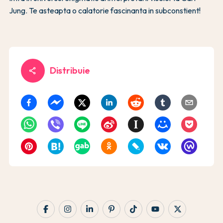
Jung. Te asteapta o calatorie fascinanta in subconstient!
Distribuie
share