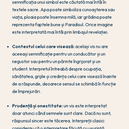
semnificația unui simbol este căutată mai întâi în
textele sacre. Apa poate simboliza cunoașterea sau
viața, ploaia poate însemna milă, iar grădina poate
reprezenta faptele bune și Paradisul. Orice imagine
este interpretată mai întâi prin limbajul revelației.
Contextul celui care visează:
același vis nu are
aceeași semnificație pentru un conducător și un
negustor sau pentru un părinte îngrijorat și un
student. Interpretul întreabă despre ocupația,
sănătatea, grijile și credința celui care visează înainte
de a răspunde, deoarece sensul se schimbă în funcție
de împrejurări.
Prudență și onestitate:
un vis este interpretat
doar atunci când semnele sunt clare. Dacă nu sunt,
răspunsul sincer este tăcerea. Interpreții clasici
considerau că o interpretare făcută cu ușurință