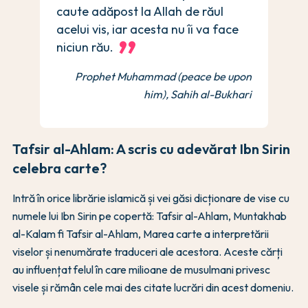
caute adăpost la Allah de răul
acelui vis, iar acesta nu îi va face
niciun rău.
Prophet Muhammad (peace be upon
him), Sahih al-Bukhari
Tafsir al-Ahlam: A scris cu adevărat Ibn Sirin
celebra carte?
Intră în orice librărie islamică și vei găsi dicționare de vise cu
numele lui Ibn Sirin pe copertă: Tafsir al-Ahlam, Muntakhab
al-Kalam fi Tafsir al-Ahlam, Marea carte a interpretării
viselor și nenumărate traduceri ale acestora. Aceste cărți
au influențat felul în care milioane de musulmani privesc
visele și rămân cele mai des citate lucrări din acest domeniu.