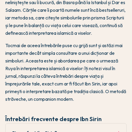
neliniștește sau îi bucură, din Basra până la Istanbul și Dar es
Salaam. Cărțile care îi poartă numele sunt încă bestselleruri,
iar metoda sa, care citește simbolurile prin prisma Scripturii
și le pune în balanță cu viața celui care visează, continuă să
definească interpretarea islamică a viselor.
Tocmai de aceea întrebările puse cu grijă sunt și astăzi mai
importante decât simpla consultare a unui dicționar de
simboluri. Aceasta este și abordarea pe care o urmează
Ruya în interpretarea islamică a viselor: îți notezi visul în
jurnal, răspunzi la câteva întrebări despre viața și
împrejurările tale, exact cum ar fi făcut Ibn Sirin, iar apoi
primești o interpretare bazată pe tradiția clasică. O metodă
străveche, un companion modern.
Întrebări frecvente despre Ibn Sirin