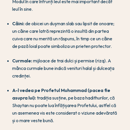
Modul în care înfrunți leul este mai important decât
leul în sine.
Câini:
de obicei un dușman slab sau lipsit de onoare;
un câine care latră reprezintă o insultă din partea
cuiva care nu merită un răspuns, în timp ce un câine
de pază loial poate simboliza un prieten protector.
Curmale:
mijloace de trai dulci și permise (rizq). A
mânca curmale bune indică venituri halal și dulceața
credinței.
A-l vedea pe Profetul Muhammad (pacea fie
asupra lui):
tradiția susține, pe baza hadithurilor, că
Shaytan nu poate lua înfățișarea Profetului, astfel că
un asemenea vis este considerat o viziune adevărată
și o mare veste bună.