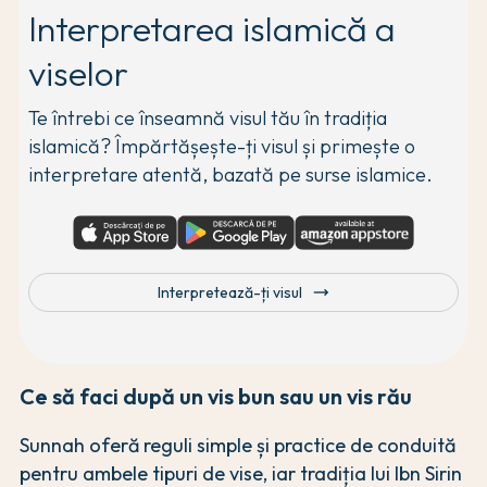
Interpretarea islamică a
viselor
Te întrebi ce înseamnă visul tău în tradiția
islamică? Împărtășește-ți visul și primește o
interpretare atentă, bazată pe surse islamice.
trending_flat
Interpretează-ți visul
Ce să faci după un vis bun sau un vis rău
Sunnah oferă reguli simple și practice de conduită
pentru ambele tipuri de vise, iar tradiția lui Ibn Sirin