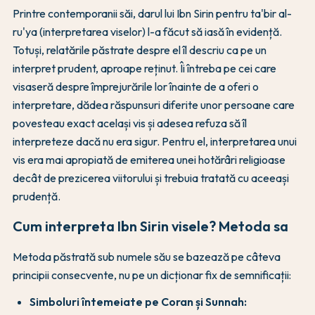
Printre contemporanii săi, darul lui Ibn Sirin pentru ta'bir al-
ru'ya (interpretarea viselor) l-a făcut să iasă în evidență.
Totuși, relatările păstrate despre el îl descriu ca pe un
interpret prudent, aproape reținut. Îi întreba pe cei care
visaseră despre împrejurările lor înainte de a oferi o
interpretare, dădea răspunsuri diferite unor persoane care
povesteau exact același vis și adesea refuza să îl
interpreteze dacă nu era sigur. Pentru el, interpretarea unui
vis era mai apropiată de emiterea unei hotărâri religioase
decât de prezicerea viitorului și trebuia tratată cu aceeași
prudență.
Cum interpreta Ibn Sirin visele? Metoda sa
Metoda păstrată sub numele său se bazează pe câteva
principii consecvente, nu pe un dicționar fix de semnificații:
Simboluri întemeiate pe Coran și Sunnah: