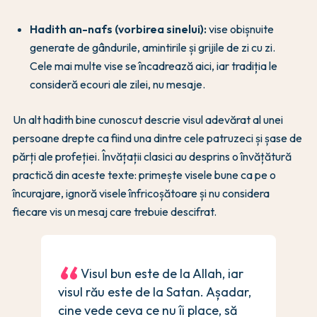
Hadith an-nafs (vorbirea sinelui):
vise obișnuite
generate de gândurile, amintirile și grijile de zi cu zi.
Cele mai multe vise se încadrează aici, iar tradiția le
consideră ecouri ale zilei, nu mesaje.
Un alt hadith bine cunoscut descrie visul adevărat al unei
persoane drepte ca fiind una dintre cele patruzeci și șase de
părți ale profeției. Învățații clasici au desprins o învățătură
practică din aceste texte: primește visele bune ca pe o
încurajare, ignoră visele înfricoșătoare și nu considera
fiecare vis un mesaj care trebuie descifrat.
Visul bun este de la Allah, iar
visul rău este de la Satan. Așadar,
cine vede ceva ce nu îi place, să