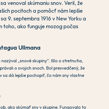
sa venoval skúmaniu snov. Veril, že
ašich pocitoch a pomôcť nám lepšie
sa 9. septembra 1916 v New Yorku a
ím toho, ako funguje mozog počas
ntagua Ullmana
nazýval „snové skupiny“. Išlo o stretnutia,
právali o svojich snoch. Bol presvedčený, že
 sa dá lepšie pochopiť, čo nám sny vlastne
n
sob, ako skúmať sny v skupine. Fungovalo to