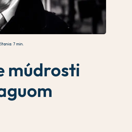
ítania: 7 min.
e múdrosti
taguom