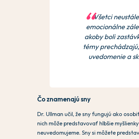
Všetci neustá
emocionálne zálež
akoby boli zastávk
témy prechádzajú, 
uvedomenie a s
Čo znamenajú sny
Dr. Ullman učil, že sny fungujú ako osob
nich môže predstavovať hlbšie myšlienky 
neuvedomujeme. Sny si môžete predstavi