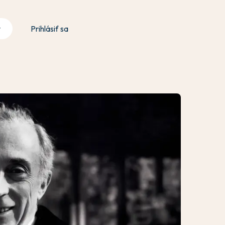
y
Prihlásiť sa