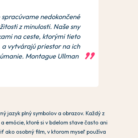
le spracúvame nedokončené
itosti z minulosti. Naše sny
ami na ceste, ktorými tieto
a vytvárajú priestor na ich
kúmanie. Montague Ullman
itný jazyk plný symbolov a obrazov. Každý z
a emócie, ktoré si v bdelom stave často ani
ť ako osobný film, v ktorom myseľ používa