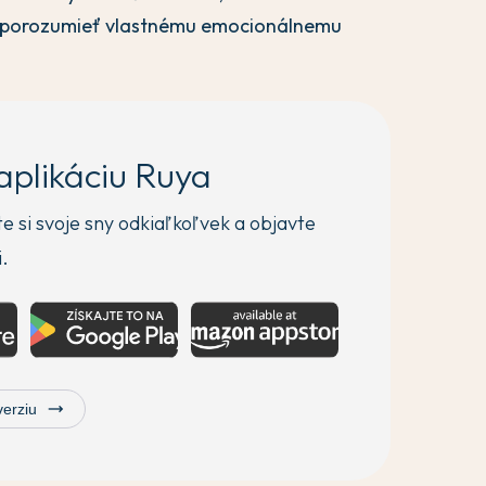
e porozumieť vlastnému emocionálnemu
 aplikáciu Ruya
 si svoje sny odkiaľkoľvek a objavte
i.
trending_flat
verziu