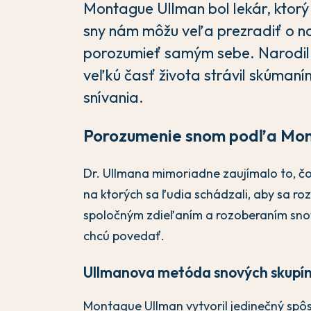
Montague Ullman bol lekár, ktorý 
sny nám môžu veľa prezradiť o n
porozumieť samým sebe. Narodil 
veľkú časť života strávil skúman
snívania.
Porozumenie snom podľa Mo
Dr. Ullmana mimoriadne zaujímalo to, čo 
na ktorých sa ľudia schádzali, aby sa roz
spoločným zdieľaním a rozoberaním snov
chcú povedať.
Ullmanova metóda snových skupí
Montague Ullman vytvoril jedinečný spô