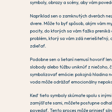
symboly, obrazy a scény, aby vám poveda
Napríklad sen o zamknutých dverách nez
dvere. Môže to byť spôsob, akým vám mys
pocity, do ktorých sa vám ťažko preniká
problém, ktorý sa vám zdá neriešiteľný, 
zdieľať.
Podobne sen o lietaní nemusí hovoriť len
slobody alebo túžbu uniknúť z niečoho, 
symbolizovať emócie: pokojná hladina n
voda môže odrážať emocionálny nepoko
Keď tieto symboly skúmate spolu s inými
zamýšľate sami, môžete postupne odha
povedať. Tento proces môže priniesť sil