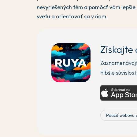
nevyriešených tém a pomôcť vám lepši
svetu a orientovať sa v ňom.
Získajte
Zaznamenávajte
hlbšie súvislost
Použiť webovú 