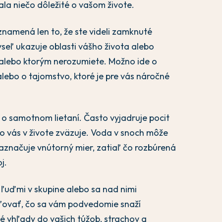
la niečo dôležité o vašom živote.
namená len to, že ste videli zamknuté
eľ ukazuje oblasti vášho života alebo
 alebo ktorým nerozumiete. Možno ide o
alebo o tajomstvo, ktoré je pre vás náročné
 o samotnom lietaní. Často vyjadruje pocit
čo vás v živote zväzuje. Voda v snoch môže
aznačuje vnútorný mier, zatiaľ čo rozbúrená
j.
 ľuďmi v skupine alebo sa nad nimi
ľovať, čo sa vám podvedomie snaží
né vhľady do vašich túžob, strachov a