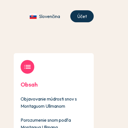
Slovenčina
Účet
list
Obsah
Objavovanie múdrosti snov s
Montaguom Ullmanom
Porozumenie snom podľa
Montagua Ullmana