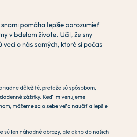
 snami pomáha lepšie porozumieť
y v bdelom živote. Učil, že sny
 veci o nás samých, ktoré si počas
riadne dôležité, pretože sú spôsobom,
ždodenné zážitky. Keď im venujeme
om, môžeme sa o sebe veľa naučiť a lepšie
ie sú len náhodné obrazy, ale okno do našich