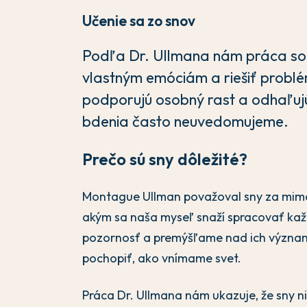
Učenie sa zo snov
Podľa Dr. Ullmana nám práca so
vlastným emóciám a riešiť problém
podporujú osobný rast a odhaľujú
bdenia často neuvedomujeme.
Prečo sú sny dôležité?
Montague Ullman považoval sny za mimo
akým sa naša myseľ snaží spracovať ka
pozornosť a premýšľame nad ich význam
pochopiť, ako vnímame svet.
Práca Dr. Ullmana nám ukazuje, že sny n