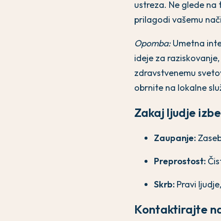
ustreza. Ne glede na t
prilagodi vašemu nači
Opomba:
Umetna intel
ideje za raziskovanje
zdravstvenemu svetova
obrnite na lokalne sl
Zakaj ljudje izb
Zaupanje:
Zasebe
Preprostost:
Čist
Skrb:
Pravi ljudje
Kontaktirajte n