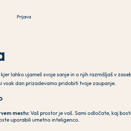
Prijava
a
 kjer lahko ujameš svoje sanje in o njih razmišljaš v zas
 si vsak dan prizadevamo pridobiti tvoje zaupanje.
o
rvem mestu:
Vaš prostor je vaš. Sami odločate, kaj boste
 boste uporabili umetno inteligenco.