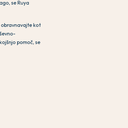
zlago, se Ruya
e obravnavajte kot
uševno-
kojšnjo pomoč, se