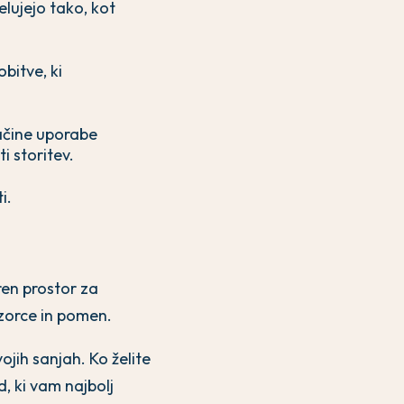
elujejo tako, kot
bitve, ki
ačine uporabe
i storitev.
i.
ren prostor za
vzorce in pomen.
ojih sanjah. Ko želite
d, ki vam najbolj