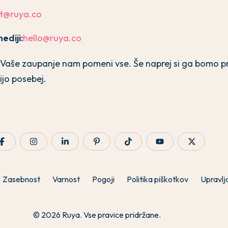
t@ruya.co
ediji:
hello@ruya.co
. Vaše zaupanje nam pomeni vse. Še naprej si ga bomo pri
ijo posebej.
Zasebnost
Varnost
Pogoji
Politika piškotkov
Upravlj
© 2026 Ruya. Vse pravice pridržane.