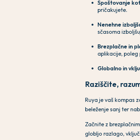
Spoštovanje kot
pričakujete.
Nenehne izboljš
sčasoma izboljšu
Brezplačne in pl
aplikacije, poleg
Globalno in vklj
Raziščite, razum
Ruya je vaš kompas za
beleženje sanj ter na
Začnite z brezplačnim 
globljo razlago, vklju