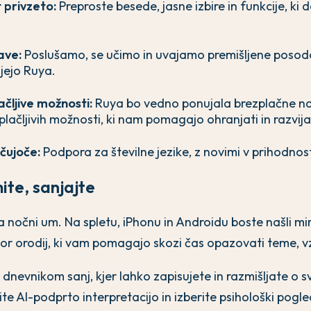
 privzeto:
Preproste besede, jasne izbire in funkcije, ki d
ave:
Poslušamo, se učimo in uvajamo premišljene posodo
jejo Ruya.
ačljive možnosti:
Ruya bo vedno ponujala brezplačne n
 plačljivih možnosti, ki nam pomagajo ohranjati in razvijat
učujoče:
Podpora za številne jezike, z novimi v prihodnost
ite, sanjajte
 nočni um. Na spletu, iPhonu in Androidu boste našli mi
bor orodij, ki vam pomagajo skozi čas opazovati teme, 
dnevnikom sanj, kjer lahko zapisujete in razmišljate o sv
čite AI-podprto interpretacijo in izberite psihološki pogle