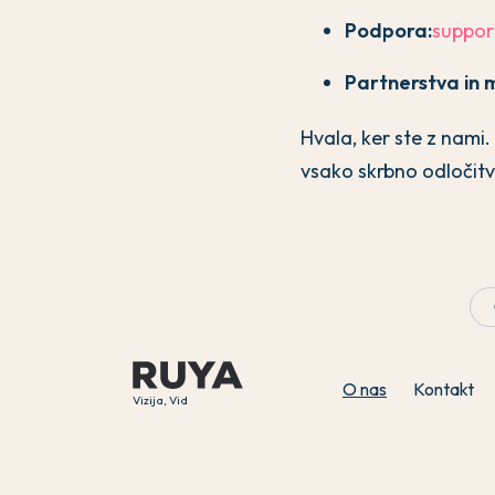
Podpora:
suppor
Partnerstva in m
Hvala, ker ste z nami
vsako skrbno odločitv
O nas
Kontakt
Vizija, Vid