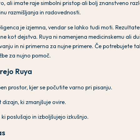
o, ali imate raje simbolni pristop ali bolj znanstveno ra
nu razmišljanja in radovednosti.
igenca je izjemna, vendar se lahko tudi moti. Rezultat
, ne kot dejstva. Ruya ni namenjena medicinskemu ali d
nju in ni primerna za nujne primere. Če potrebujete ta
užbe za nujno pomoč.
erejo Ruya
n prostor, kjer se počutite varno pri pisanju.
 dizajn, ki zmanjšuje ovire.
, ki poslušajo in izboljšujejo izkušnjo.
as