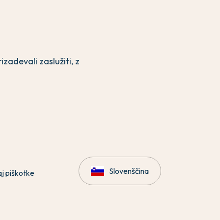
zadevali zaslužiti, z
Slovenščina
aj piškotke