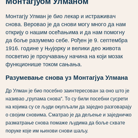
Монтагјуом Улманом
Монтагју Улман је био лекар и истраживач
снова. Веровaо је да снови могу много да нам
открију о нашим осећањима и да нам помогну
да боље разумемо себе. Рођен је 9. септембра
1916. године у Њујорку и велики део живота
посветио је проучавању начина на који мозак
функционише током сањања.
Разумевање снова уз Монтагјуа Улмана
Др Улман је био посебно заинтересован за оно што је
називао „групама снова“. То су били посебни сусрети
на којима су се људи окупљали да заједно разговарају
о својим сновима. Сматрао је да дељење и заједничко
разматрање снова помаже људима да боље схвате
поруке које им њихови снови шаљу.