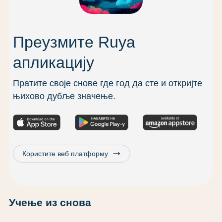
Преузмите Ruya
апликацију
Пратите своје снове где год да сте и откријте
њихово дубље значење.
trending_flat
Користите веб платформу
Учење из снова