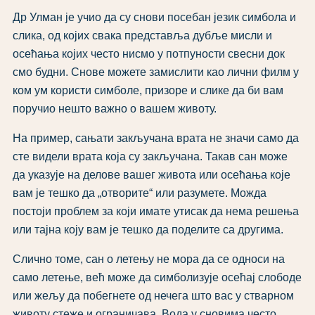
Др Улман је учио да су снови посебан језик симбола и
слика, од којих свака представља дубље мисли и
осећања којих често нисмо у потпуности свесни док
смо будни. Снове можете замислити као лични филм у
ком ум користи симболе, призоре и слике да би вам
поручио нешто важно о вашем животу.
На пример, сањати закључана врата не значи само да
сте видели врата која су закључана. Такав сан може
да указује на делове вашег живота или осећања које
вам је тешко да „отворите“ или разумете. Можда
постоји проблем за који имате утисак да нема решења
или тајна коју вам је тешко да поделите са другима.
Слично томе, сан о летењу не мора да се односи на
само летење, већ може да симболизује осећај слободе
или жељу да побегнете од нечега што вас у стварном
животу стеже и ограничава. Вода у сновима често