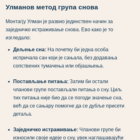
Улманов метод група снова
Монтагју Улман је развио јединствен начин за
заједничко истраживање снова. Ево како је то
изгледало:
Дељење сна:
На почетку би једна особа
испричала сан који је сањала, без додавања
сопствених тумачења или објашњења.
Постављање питања:
Затим би остали
чланови групе постављали питања о сну. Циљ
тих питања није био да се погоди значење сна,
већ да се сањару помогне да се дубље присети
детаља.
Заједничко истраживање:
Чланови групе би
износили своје идеје о сну, увек наглашавајући