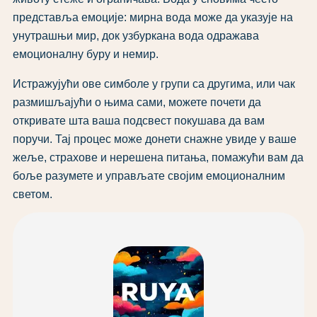
представља емоције: мирна вода може да указује на
унутрашњи мир, док узбуркана вода одражава
емоционалну буру и немир.
Истражујући ове симболе у групи са другима, или чак
размишљајући о њима сами, можете почети да
откривате шта ваша подсвест покушава да вам
поручи. Тај процес може донети снажне увиде у ваше
жеље, страхове и нерешена питања, помажући вам да
боље разумете и управљате својим емоционалним
светом.