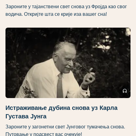
Зароните у тајанствени свет снова уз Фројда као свог
водича. Откријте шта се крије иза вашег сна!
headphones
Истраживање дубина снова уз Карла
Густава Јунга
Зароните у загонетни свет Јунговог тумачења снова.
Путовање у подсвест вас очекује!