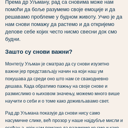
Према др Уљману, рад са сновима може нам
помоћи да боље разумемо своје емоције и да
решавамо проблеме у будном животу. Учио је да
нам снови помажу да растемо и да откријемо
делове себе којих често нисмо свесни док смо
будни.
Зашто су снови важни?
Монтегју Уљман је сматрао да су снови изузетно
важни јер представљају начин на који наш ум
покушава да среди оно што нам се свакодневно
дешава. Када обратимо пажњу на своје снове и
размислимо о њиховом значењу, можемо много више
научити о себи и о томе како доживљавамо свет.
Рад др Уљмана показује да снови нису само
насумичне слике, већ прозор у наше најдубље мисли и
осећања, који нам помаже да разумемо ко смо и како