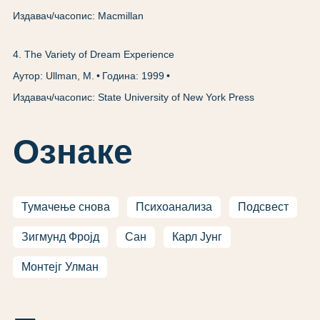
Издавач/часопис: Macmillan
4
.
The Variety of Dream Experience
Аутор: Ullman, M.
Година: 1999
Издавач/часопис: State University of New York Press
Ознаке
Тумачење снова
Психоанализа
Подсвест
Зигмунд Фројд
Сан
Карл Јунг
Монтејг Улман