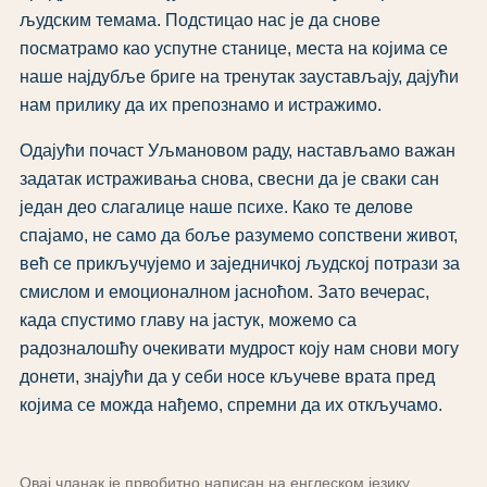
људским темама. Подстицао нас је да снове
посматрамо као успутне станице, места на којима се
наше најдубље бриге на тренутак заустављају, дајући
нам прилику да их препознамо и истражимо.
Одајући почаст Уљмановом раду, настављамо важан
задатак истраживања снова, свесни да је сваки сан
један део слагалице наше психе. Како те делове
спајамо, не само да боље разумемо сопствени живот,
већ се прикључујемо и заједничкој људској потрази за
смислом и емоционалном јасноћом. Зато вечерас,
када спустимо главу на јастук, можемо са
радозналошћу очекивати мудрост коју нам снови могу
донети, знајући да у себи носе кључеве врата пред
којима се можда нађемо, спремни да их откључамо.
Овај чланак је првобитно написан на енглеском језику.