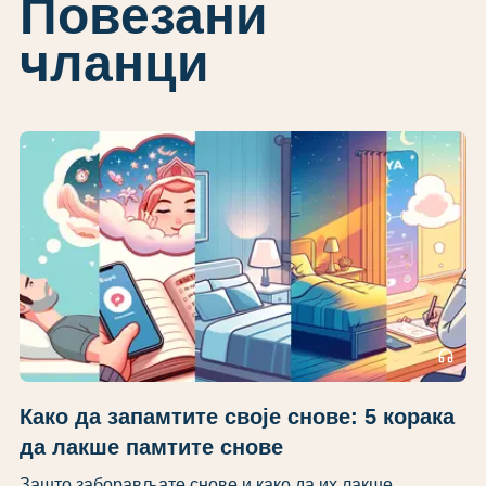
Повезани
чланци
headphones
Како да запамтите своје снове: 5 корака
да лакше памтите снове
Зашто заборављате снове и како да их лакше