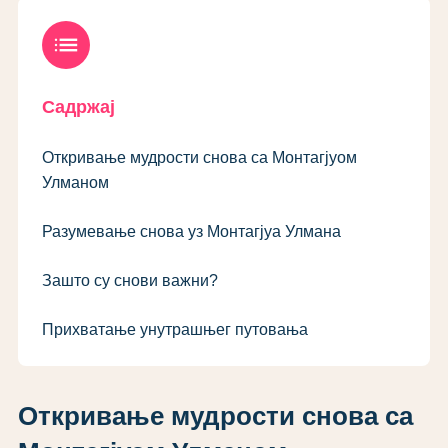
list
Садржај
Откривање мудрости снова са Монтагјуом
Улманом
Разумевање снова уз Монтагјуа Улмана
Зашто су снови важни?
Прихватање унутрашњег путовања
Откривање мудрости снова са