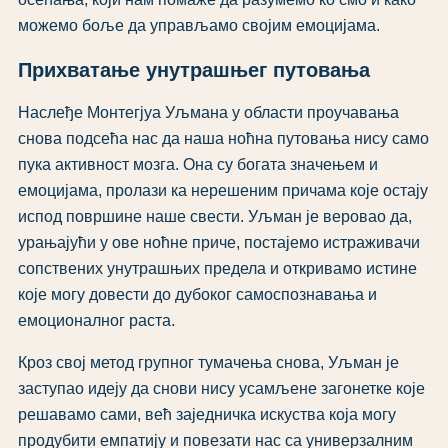
можемо боље да управљамо својим емоцијама.
Прихватање унутрашњег путовања
Наслеђе Монтегјуа Уљмана у области проучавања
снова подсећа нас да наша ноћна путовања нису само
пука активност мозга. Она су богата значењем и
емоцијама, пролази ка нерешеним причама које остају
испод површине наше свести. Уљман је веровао да,
урањајући у ове ноћне приче, постајемо истраживачи
сопствених унутрашњих предела и откривамо истине
које могу довести до дубоког самоспознавања и
емоционалног раста.
Кроз свој метод групног тумачења снова, Уљман је
заступао идеју да снови нису усамљене загонетке које
решавамо сами, већ заједничка искуства која могу
продубити емпатију и повезати нас са универзалним