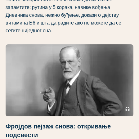
запамтите: рутина у 5 корака, навике вођења
Дневника снова, нежно буђење, докази о дејству
витамина Б6 и шта да радите ако не можете да се
сетите ниједног сна.
headphones
Фројдов пејзаж снова: откривање
подсвести