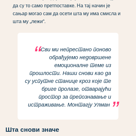
да су то само претпоставке. На тај начин је
сањар могао сам да осети шта му има смисла и
шта му „лежи“.
Сви ми непрестано поново
обрађујемо недовршене
емоционалне теме из
прошлости. Наши снови као да
су успутне станице кроз које те
бриге пролазе, отварајући
простор за препознавање и
истраживање. Монтагју Улман
Шта снови значе