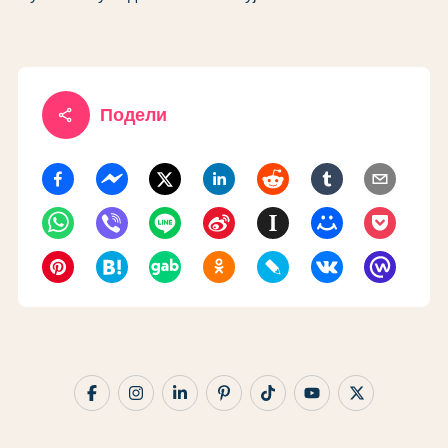
share
Подели