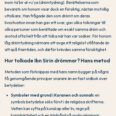
inom ta'bir al-ru'ya (drömtydning). Berättelserna som
bevarats om honom visar dock en försiktig, nästan motvillig
uttolkare. Han frågade den som drömt om deras
livssituation innan han gav ett svar, gav olika tolkningar till
olika personer som berättade om exakt samma dröm och
avstod ofta helt från att tolka när han var osäker. För honom
låg drömtydning närmare att avge ett religiöst utlåtande än
att spå framtiden, och därför krävdes samma försiktighet.
Hur tolkade Ibn Sirin drömmar? Hans metod
Metoden som förknippas med hans namn bygger på några
få genomgående principer snarare än en fast ordbok över
betydelser:
Symboler med grund i Koranen och sunnah:
en
symbols betydelse söks först i de religiösa skrifterna.
Vatten kan syfta på kunskap eller liv, regn på
barmhärtighet och en trädgård på goda gärningar