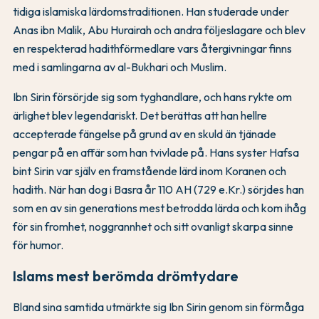
tidiga islamiska lärdomstraditionen. Han studerade under
Anas ibn Malik, Abu Hurairah och andra följeslagare och blev
en respekterad hadithförmedlare vars återgivningar finns
med i samlingarna av al-Bukhari och Muslim.
Ibn Sirin försörjde sig som tyghandlare, och hans rykte om
ärlighet blev legendariskt. Det berättas att han hellre
accepterade fängelse på grund av en skuld än tjänade
pengar på en affär som han tvivlade på. Hans syster Hafsa
bint Sirin var själv en framstående lärd inom Koranen och
hadith. När han dog i Basra år 110 AH (729 e.Kr.) sörjdes han
som en av sin generations mest betrodda lärda och kom ihåg
för sin fromhet, noggrannhet och sitt ovanligt skarpa sinne
för humor.
Islams mest berömda drömtydare
Bland sina samtida utmärkte sig Ibn Sirin genom sin förmåga