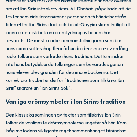
Historiker som forskar om islamisk litteratur är dock överens
om att Ibn Sirin inte skrev dem. Al-Dhahabi påpekade att de
texter som cirkulerar nämner personer och händelser från
tiden efter Ibn Sirins död, och Ibn al-Qayyim skrev tydligt att
ingen autentisk bok om drömtydning av honom har
bevarats. De mest kända sammanställningarna som bär
hans namn sattes ihop flera århundraden senare av en lång
rad uttolkare som verkade i hans tradition. Detta minskar
inte hans betydelse: de tolkningar som bevarades genom
hans elever blev grunden för de senare böckerna. Det
korrekta uttrycket är därför "traditionen som tillskrivs Ibn
Sirin" snarare än "Ibn Sirins bok".
Vanliga drömsymboler i Ibn Sirins tradition
Den klassiska samlingen av texter som tillskrivs Ibn Sirin
tolkar de vanligaste drömsymbolerna ungefär så här. Kom
ihåg metodens viktigaste regel: sammanhanget förändrar