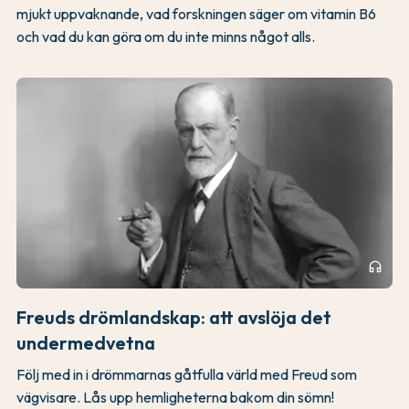
mjukt uppvaknande, vad forskningen säger om vitamin B6
och vad du kan göra om du inte minns något alls.
headphones
Freuds drömlandskap: att avslöja det
undermedvetna
Följ med in i drömmarnas gåtfulla värld med Freud som
vägvisare. Lås upp hemligheterna bakom din sömn!