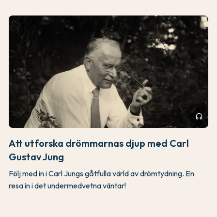
headphones
Att utforska drömmarnas djup med Carl
Gustav Jung
Följ med in i Carl Jungs gåtfulla värld av drömtydning. En
resa in i det undermedvetna väntar!