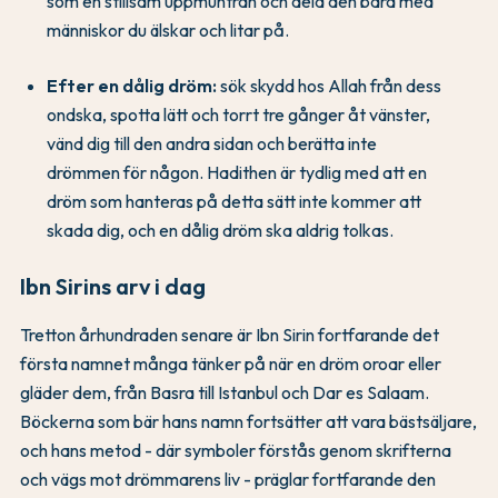
som en stillsam uppmuntran och dela den bara med
människor du älskar och litar på.
Efter en dålig dröm:
sök skydd hos Allah från dess
ondska, spotta lätt och torrt tre gånger åt vänster,
vänd dig till den andra sidan och berätta inte
drömmen för någon. Hadithen är tydlig med att en
dröm som hanteras på detta sätt inte kommer att
skada dig, och en dålig dröm ska aldrig tolkas.
Ibn Sirins arv i dag
Tretton århundraden senare är Ibn Sirin fortfarande det
första namnet många tänker på när en dröm oroar eller
gläder dem, från Basra till Istanbul och Dar es Salaam.
Böckerna som bär hans namn fortsätter att vara bästsäljare,
och hans metod - där symboler förstås genom skrifterna
och vägs mot drömmarens liv - präglar fortfarande den