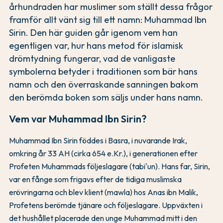
århundraden har muslimer som ställt dessa frågor
framför allt vänt sig till ett namn: Muhammad Ibn
Sirin. Den här guiden går igenom vem han
egentligen var, hur hans metod för islamisk
drömtydning fungerar, vad de vanligaste
symbolerna betyder i traditionen som bär hans
namn och den överraskande sanningen bakom
den berömda boken som säljs under hans namn.
Vem var Muhammad Ibn Sirin?
Muhammad Ibn Sirin föddes i Basra, i nuvarande Irak,
omkring år 33 AH (cirka 654 e.Kr.), i generationen efter
Profeten Muhammads följeslagare (tabi'un). Hans far, Sirin,
var en fånge som frigavs efter de tidiga muslimska
erövringarna och blev klient (mawla) hos Anas ibn Malik,
Profetens berömde tjänare och följeslagare. Uppväxten i
det hushållet placerade den unge Muhammad mitt i den