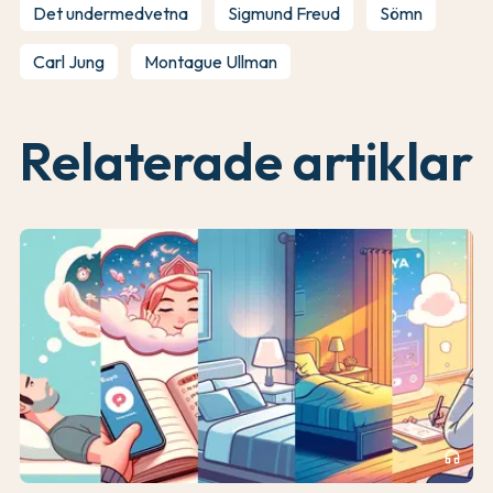
Det undermedvetna
Sigmund Freud
Sömn
Carl Jung
Montague Ullman
Relaterade artiklar
headphones