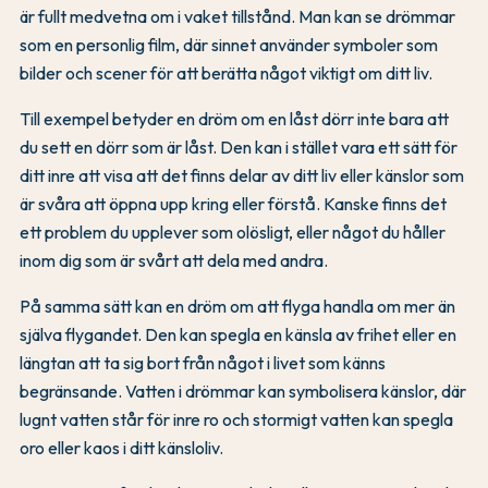
är fullt medvetna om i vaket tillstånd. Man kan se drömmar
som en personlig film, där sinnet använder symboler som
bilder och scener för att berätta något viktigt om ditt liv.
Till exempel betyder en dröm om en låst dörr inte bara att
du sett en dörr som är låst. Den kan i stället vara ett sätt för
ditt inre att visa att det finns delar av ditt liv eller känslor som
är svåra att öppna upp kring eller förstå. Kanske finns det
ett problem du upplever som olösligt, eller något du håller
inom dig som är svårt att dela med andra.
På samma sätt kan en dröm om att flyga handla om mer än
själva flygandet. Den kan spegla en känsla av frihet eller en
längtan att ta sig bort från något i livet som känns
begränsande. Vatten i drömmar kan symbolisera känslor, där
lugnt vatten står för inre ro och stormigt vatten kan spegla
oro eller kaos i ditt känsloliv.