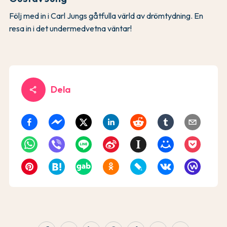
Följ med in i Carl Jungs gåtfulla värld av drömtydning. En
resa in i det undermedvetna väntar!
Dela
share