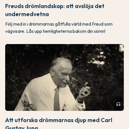
Freuds drömlandskap: att avslöja det
undermedvetna
Följ med in i drömmarnas gåtfulla värld med Freud som
vägvisare. Lås upp hemligheterna bakom din sömn!
headphones
Att utforska drömmarnas djup med Carl
Gustav Jung