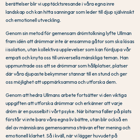
berättelser blir vi upptäcktsresande i våra egna inre
landskap och kan hitta sanningar som leder till djup självinsikt
och emotionell utveckling.
Genom sin metod för gemensam drömtolkning lyfte Ullman
fram idén att drömmar inte är ensamma gåtor som ska lösas
i isolation, utan kollektiva upplevelser som kan fördjupa vår
empati och knyta oss till universella mänskliga teman. Han
uppmuntrade oss att se drömmar som hållplatser, platser
där våra djupaste bekymmer stannar till en stund och ger
oss möjlighet att uppmärksamma och utforska dem.
Genom att hedra Ullmans arbete fortsätter vi den viktiga
uppgiften att utforska drömmar och erkänner att varje
dröm är en pusselbit i vårt psyke. När bitarna faller på plats
förstår vi inte bara våra egna liv bättre, utan blir också en
del av människans gemensamma strävan efter mening och
emotionell klarhet. Så i kväll, när vi lägger huvudet på