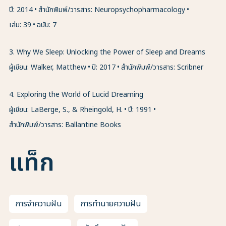
ปี: 2014
สำนักพิมพ์/วารสาร: Neuropsychopharmacology
เล่ม: 39
ฉบับ: 7
3
.
Why We Sleep: Unlocking the Power of Sleep and Dreams
ผู้เขียน: Walker, Matthew
ปี: 2017
สำนักพิมพ์/วารสาร: Scribner
4
.
Exploring the World of Lucid Dreaming
ผู้เขียน: LaBerge, S., & Rheingold, H.
ปี: 1991
สำนักพิมพ์/วารสาร: Ballantine Books
แท็ก
การจำความฝัน
การทำนายความฝัน