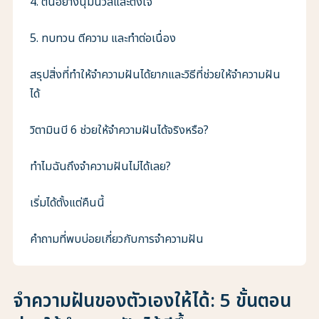
4. ตื่นอย่างนุ่มนวลและตั้งใจ
5. ทบทวน ตีความ และทำต่อเนื่อง
สรุปสิ่งที่ทำให้จำความฝันได้ยากและวิธีที่ช่วยให้จำความฝัน
ได้
วิตามินบี 6 ช่วยให้จำความฝันได้จริงหรือ?
ทำไมฉันถึงจำความฝันไม่ได้เลย?
เริ่มได้ตั้งแต่คืนนี้
คำถามที่พบบ่อยเกี่ยวกับการจำความฝัน
จำความฝันของตัวเองให้ได้: 5 ขั้นตอน