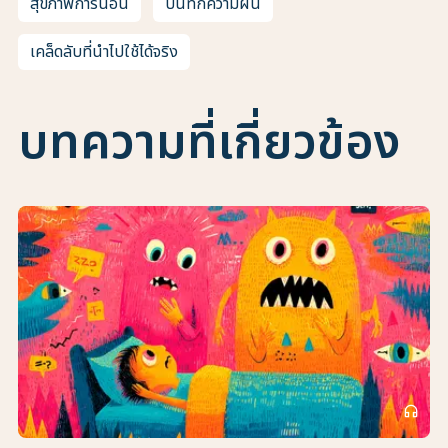
สุขภาพการนอน
บันทึกความฝัน
เคล็ดลับที่นำไปใช้ได้จริง
บทความที่เกี่ยวข้อง
headphones