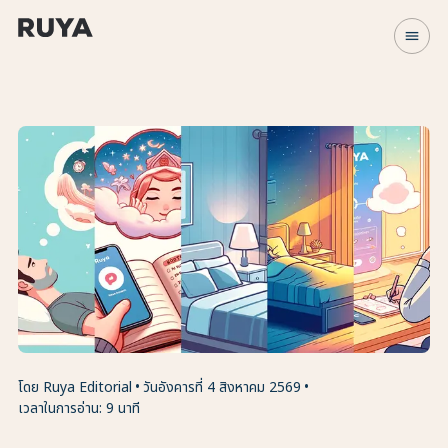
menu
โดย Ruya Editorial
วันอังคารที่ 4 สิงหาคม 2569
เวลาในการอ่าน: 9 นาที