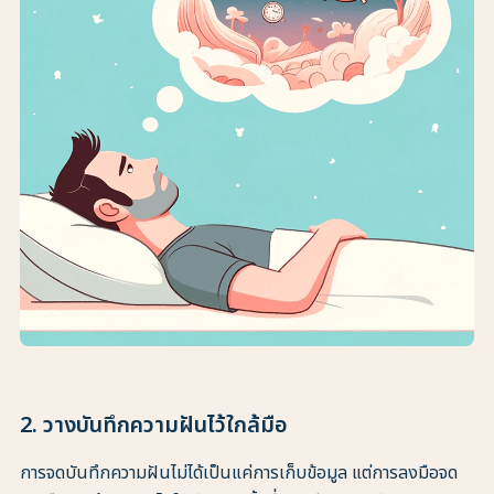
2. วางบันทึกความฝันไว้ใกล้มือ
การจดบันทึกความฝันไม่ได้เป็นแค่การเก็บข้อมูล แต่การลงมือจด