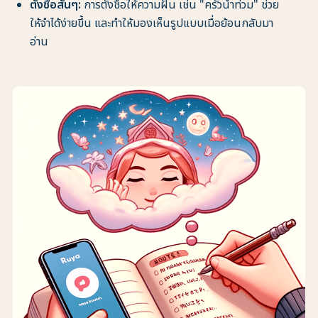
ตั้งชื่อสั้นๆ:
การตั้งชื่อให้ความฝัน เช่น "ครัวน้ำท่วม" ช่วย
ให้จำได้ง่ายขึ้น และทำให้มองเห็นรูปแบบเมื่อย้อนกลับมา
อ่าน