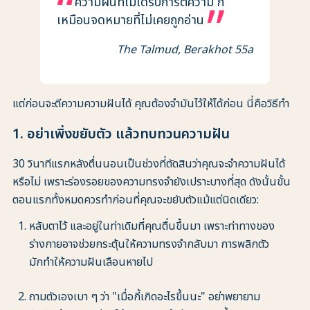
ความฝันที่ไม่ได้รับการตีความ ก็
เหมือนจดหมายที่ไม่เคยถูกอ่าน
The Talmud, Berakhot 55a
แต่ก่อนจะตีความความฝันได้ คุณต้องจำมันไว้ให้ได้ก่อน นี่คือวิธีทำ
1. อย่าเพิ่งขยับตัว แล้วทบทวนความฝัน
30 วินาทีแรกหลังตื่นนอนเป็นช่วงที่ตัดสินว่าคุณจะจำความฝันได้
หรือไม่ เพราะร่องรอยของความทรงจำยังเปราะบางที่สุด ดังนั้นขั้น
ตอนแรกทั้งหมดควรทำก่อนที่คุณจะขยับตัวแม้แต่นิดเดียว:
หลับตาไว้ และอยู่ในท่าเดิมที่คุณตื่นขึ้นมา เพราะท่าทางของ
ร่างกายอาจช่วยกระตุ้นให้ความทรงจำกลับมา การพลิกตัว
มักทำให้ความฝันเลือนหายไป
ถามตัวเองเบา ๆ ว่า "เมื่อกี้เกิดอะไรขึ้นนะ" อย่าพยายาม