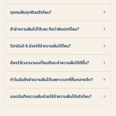
ทุกคนฝันทุกคืนจริงไหม?
ถ้าจำความฝันไม่ได้เลย ถือว่าผิดปกติไหม?
วิตามินบี 6 ช่วยให้จำความฝันได้ไหม?
ต้องใช้เวลานานแค่ไหนถึงจะจำความฝันได้ดีขึ้น?
ทำไมฉันถึงจำความฝันได้เฉพาะเวลาที่ตื่นกลางดึก?
แอปบันทึกความฝันช่วยให้จำความฝันได้จริงไหม?