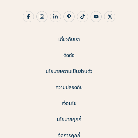
เกี่ยวกับเรา
ติดต่อ
นโยบายความเป็นส่วนตัว
ความปลอดภัย
เงื่อนไข
นโยบายคุกกี้
จัดการคุกกี้