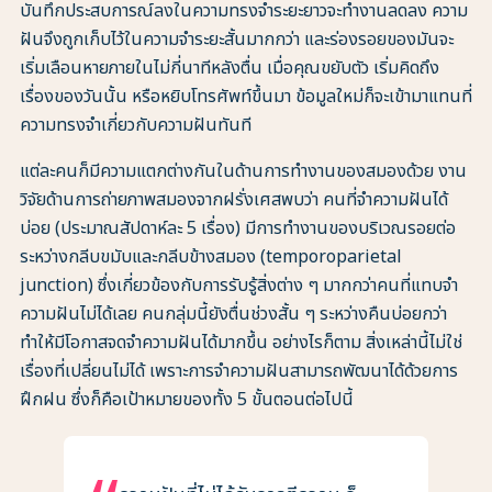
บันทึกประสบการณ์ลงในความทรงจำระยะยาวจะทำงานลดลง ความ
ฝันจึงถูกเก็บไว้ในความจำระยะสั้นมากกว่า และร่องรอยของมันจะ
เริ่มเลือนหายภายในไม่กี่นาทีหลังตื่น เมื่อคุณขยับตัว เริ่มคิดถึง
เรื่องของวันนั้น หรือหยิบโทรศัพท์ขึ้นมา ข้อมูลใหม่ก็จะเข้ามาแทนที่
ความทรงจำเกี่ยวกับความฝันทันที
แต่ละคนก็มีความแตกต่างกันในด้านการทำงานของสมองด้วย งาน
วิจัยด้านการถ่ายภาพสมองจากฝรั่งเศสพบว่า คนที่จำความฝันได้
บ่อย (ประมาณสัปดาห์ละ 5 เรื่อง) มีการทำงานของบริเวณรอยต่อ
ระหว่างกลีบขมับและกลีบข้างสมอง (temporoparietal
junction) ซึ่งเกี่ยวข้องกับการรับรู้สิ่งต่าง ๆ มากกว่าคนที่แทบจำ
ความฝันไม่ได้เลย คนกลุ่มนี้ยังตื่นช่วงสั้น ๆ ระหว่างคืนบ่อยกว่า
ทำให้มีโอกาสจดจำความฝันได้มากขึ้น อย่างไรก็ตาม สิ่งเหล่านี้ไม่ใช่
เรื่องที่เปลี่ยนไม่ได้ เพราะการจำความฝันสามารถพัฒนาได้ด้วยการ
ฝึกฝน ซึ่งก็คือเป้าหมายของทั้ง 5 ขั้นตอนต่อไปนี้