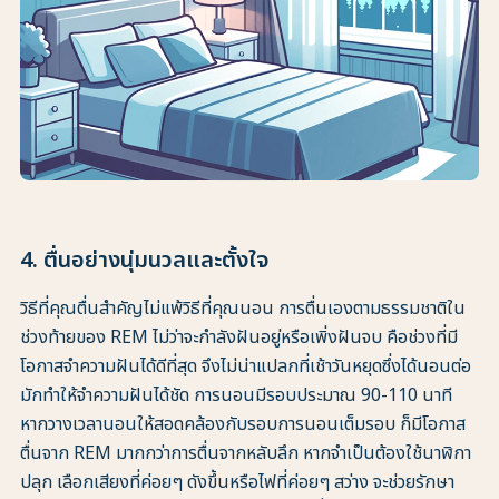
4. ตื่นอย่างนุ่มนวลและตั้งใจ
วิธีที่คุณตื่นสำคัญไม่แพ้วิธีที่คุณนอน การตื่นเองตามธรรมชาติใน
ช่วงท้ายของ REM ไม่ว่าจะกำลังฝันอยู่หรือเพิ่งฝันจบ คือช่วงที่มี
โอกาสจำความฝันได้ดีที่สุด จึงไม่น่าแปลกที่เช้าวันหยุดซึ่งได้นอนต่อ
มักทำให้จำความฝันได้ชัด การนอนมีรอบประมาณ 90-110 นาที
หากวางเวลานอนให้สอดคล้องกับรอบการนอนเต็มรอบ ก็มีโอกาส
ตื่นจาก REM มากกว่าการตื่นจากหลับลึก หากจำเป็นต้องใช้นาฬิกา
ปลุก เลือกเสียงที่ค่อยๆ ดังขึ้นหรือไฟที่ค่อยๆ สว่าง จะช่วยรักษา