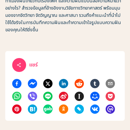
ทำไมจึงฝันเกี่ยวกับเรื่องเพศ และความฝันแบบนี้สื่อความหมายว่า
อย่างไร? สำรวจข้อมูลที่อ้างอิงงานวิจัยทางวิทยาศาสตร์ พร้อมมุม
มองจากจิตวิทยา จิตวิญญาณ และศาสนา รวมถึงคำแนะนำที่นำไป
ใช้ได้จริงในการบันทึกความฝันและทำความเข้าใจรูปแบบความฝัน
ของคุณให้ดียิ่งขึ้น
แชร์
share