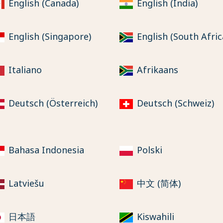
English (Canada)
English (India)
English (Singapore)
English (South Afric
Italiano
Afrikaans
Deutsch (Österreich)
Deutsch (Schweiz)
Bahasa Indonesia
Polski
Latviešu
中文 (简体)
日本語
Kiswahili