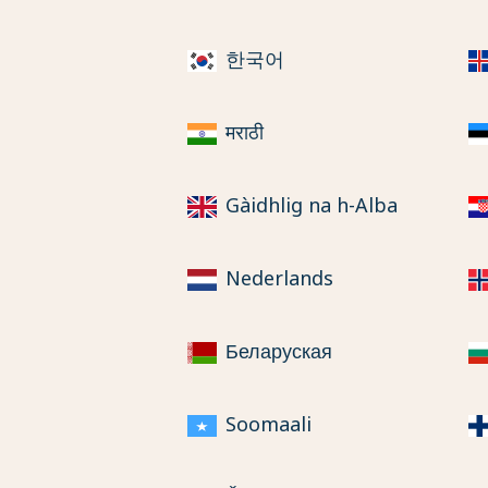
한국어
मराठी
Gàidhlig na h-Alba
Nederlands
Беларуская
Soomaali