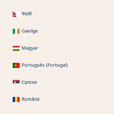
नेपाली
Gaeilge
Magyar
Português (Portugal)
Српски
Română