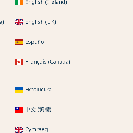
English (Ireland)
a)
English (UK)
Español
Français (Canada)
Українська
中文 (繁體)
Cymraeg