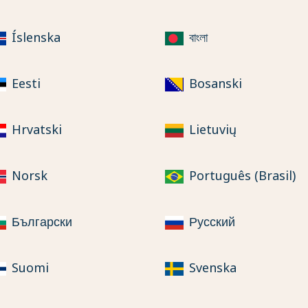
Íslenska
বাংলা
Eesti
Bosanski
Hrvatski
Lietuvių
Norsk
Português (Brasil)
Български
Русский
Suomi
Svenska