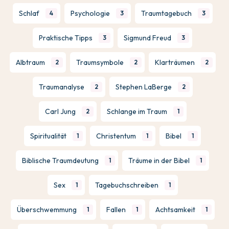
Schlaf
Psychologie
Traumtagebuch
4
3
3
Praktische Tipps
Sigmund Freud
3
3
Albtraum
Traumsymbole
Klarträumen
2
2
2
Traumanalyse
Stephen LaBerge
2
2
Carl Jung
Schlange im Traum
2
1
Spiritualität
Christentum
Bibel
1
1
1
Biblische Traumdeutung
Träume in der Bibel
1
1
Sex
Tagebuchschreiben
1
1
Überschwemmung
Fallen
Achtsamkeit
1
1
1