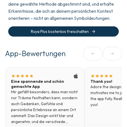
deine gewählte Methode abgestimmt sind, und erhalte
Erkenntnisse, die sich an deinem persönlichen Kontext
orientieren – nicht an allgemeinen Symboldeutungen.
arrow_forward
Ruya Plus kostenlos freischalten
App-Bewertungen
arrow_left_alt
arrow_right_alt
star
star
star
star
star
star
star
star
star
star
Eine spannende und schön
Thank you!
gemachte App
Adore the design and 
Mir gefällt besonders, dass man nicht
motivates me to journ
nur Träume festhalten kann, sondern
the app fully. Really 
auch Gedanken, Gefühle und
you!
persönliche Erlebnisse an einem Ort
sammelt. Das Design wirkt klar und
angenehm, und die verschiede…