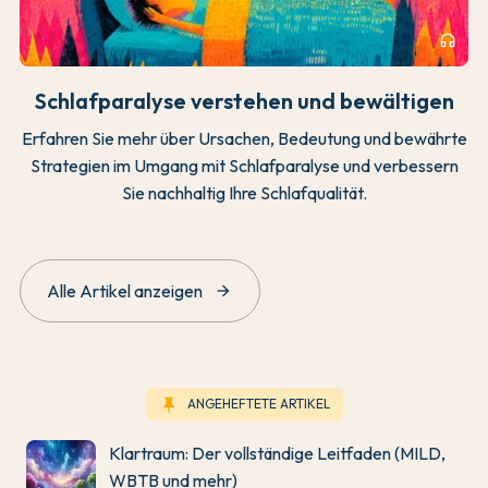
headphones
Schlafparalyse verstehen und bewältigen
Erfahren Sie mehr über Ursachen, Bedeutung und bewährte
Strategien im Umgang mit Schlafparalyse und verbessern
Sie nachhaltig Ihre Schlafqualität.
arrow_forward
Alle Artikel anzeigen
keep
ANGEHEFTETE ARTIKEL
Klartraum: Der vollständige Leitfaden (MILD,
WBTB und mehr)