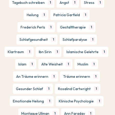
Tagebuch schreiben
Angst
Stress
1
1
1
Heilung
Patricia Garfield
1
1
Frederick Perls
Gestalttherapie
1
1
Schlafgesundheit
Schlafparalyse
1
1
Klartraum
Ibn Sirin
Islamische Gelehrte
1
1
1
Islam
Alte Weisheit
Muslim
1
1
1
An Träume erinnern
Träume erinnern
1
1
Gesunder Schlaf
Rosalind Cartwright
1
1
Emotionale Heilung
Klinische Psychologie
1
1
Montague Ullman
Ann Faraday
1
1