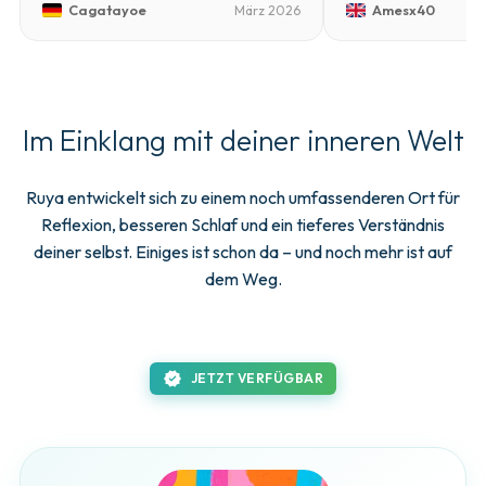
Cagatayoe
Amesx40
März 2026
Im Einklang mit deiner inneren Welt
Ruya entwickelt sich zu einem noch umfassenderen Ort für
Reflexion, besseren Schlaf und ein tieferes Verständnis
deiner selbst. Einiges ist schon da – und noch mehr ist auf
dem Weg.
new_releases
JETZT VERFÜGBAR