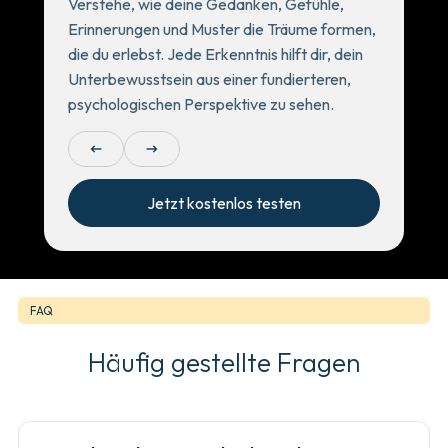
Verstehe, wie deine Gedanken, Gefühle,
Erinnerungen und Muster die Träume formen,
die du erlebst. Jede Erkenntnis hilft dir, dein
Unterbewusstsein aus einer fundierteren,
psychologischen Perspektive zu sehen.
arrow_left_alt
arrow_right_alt
Jetzt kostenlos testen
FAQ
Häufig gestellte Fragen