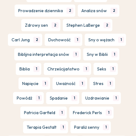
Prowadzenie dziennika
Analiza snów
2
2
Zdrowy sen
Stephen LaBerge
2
2
Carl Jung
Duchowość
Sny o wężach
2
1
1
Biblijna interpretacja snów
Sny w Biblii
1
1
Biblia
Chrześcijaństwo
Seks
1
1
1
Napięcie
Uważność
Stres
1
1
1
Powódź
Spadanie
Uzdrawianie
1
1
1
Patricia Garfield
Frederick Perls
1
1
Terapia Gestalt
Paraliż senny
1
1