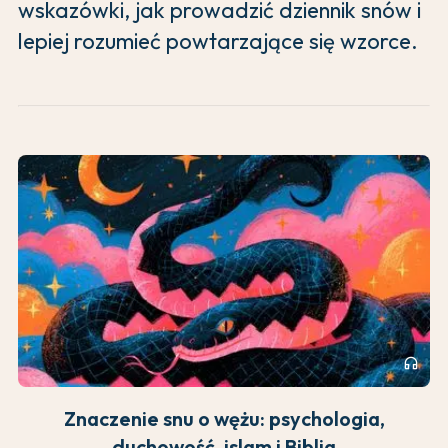
wskazówki, jak prowadzić dziennik snów i
lepiej rozumieć powtarzające się wzorce.
headphones
Znaczenie snu o wężu: psychologia,
duchowość, islam i Biblia