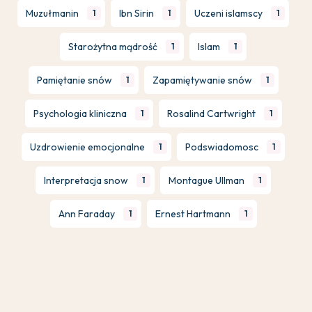
Muzułmanin
Ibn Sirin
Uczeni islamscy
1
1
1
Starożytna mądrość
Islam
1
1
Pamiętanie snów
Zapamiętywanie snów
1
1
Psychologia kliniczna
Rosalind Cartwright
1
1
Uzdrowienie emocjonalne
Podswiadomosc
1
1
Interpretacja snow
Montague Ullman
1
1
Ann Faraday
Ernest Hartmann
1
1