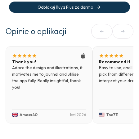
arrow_forward
Odblokuj Ruya Plus za darmo
Opinie o aplikacji
arrow_left_alt
arrow_right_alt
star
star
star
star
star
star
star
star
star
star
Thank you!
Recommend it
Adore the design and illustrations, it
Easy to use, and I li
motivates me to journal and utilise
pick from different d
the app fully. Really insightful, thank
interpret your drea
you!
Amesx40
Tnc711
kwi 2026