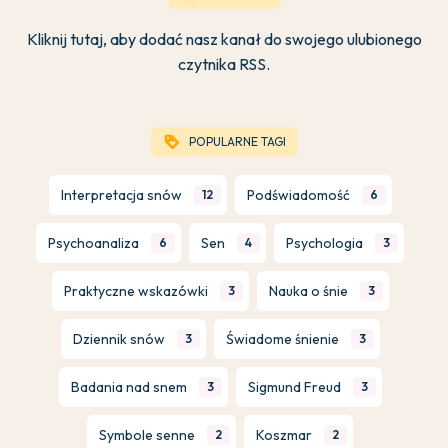
Kliknij tutaj, aby dodać nasz kanał do swojego ulubionego
czytnika RSS.
loyalty
POPULARNE TAGI
Interpretacja snów
Podświadomość
12
6
Psychoanaliza
Sen
Psychologia
6
4
3
Praktyczne wskazówki
Nauka o śnie
3
3
Dziennik snów
Świadome śnienie
3
3
Badania nad snem
Sigmund Freud
3
3
Symbole senne
Koszmar
2
2