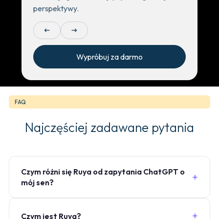
perspektywy.
arrow_left_alt
arrow_right_alt
Wypróbuj za darmo
FAQ
Najczęściej zadawane pytania
Czym różni się Ruya od zapytania ChatGPT o
mój sen?
Czym jest Ruya?