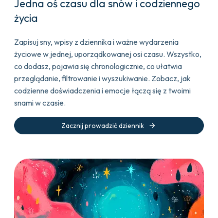
Jedna oś czasu dla snów i codziennego
życia
Zapisuj sny, wpisy z dziennika i ważne wydarzenia
życiowe w jednej, uporządkowanej osi czasu. Wszystko,
co dodasz, pojawia się chronologicznie, co ułatwia
przeglądanie, filtrowanie i wyszukiwanie. Zobacz, jak
codzienne doświadczenia i emocje łączą się z twoimi
snami w czasie.
arrow_forward
Zacznij prowadzić dziennik