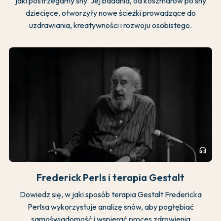
jaki postrzegamy sny. Jej badania, od koszmarów po sny
dziecięce, otworzyły nowe ścieżki prowadzące do
uzdrawiania, kreatywności i rozwoju osobistego.
headphones
Frederick Perls i terapia Gestalt
Dowiedz się, w jaki sposób terapia Gestalt Fredericka
Perlsa wykorzystuje analizę snów, aby pogłębiać
samoświadomość i wspierać proces zdrowienia