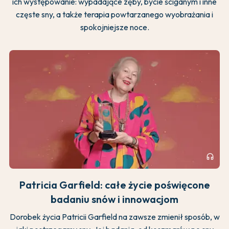
ich występowanie: wypadające zęby, bycie ściganym i inne
częste sny, a także terapia powtarzanego wyobrażania i
spokojniejsze noce.
headphones
Patricia Garfield: całe życie poświęcone
badaniu snów i innowacjom
Dorobek życia Patricii Garfield na zawsze zmienił sposób, w