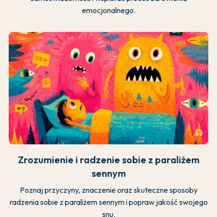
emocjonalnego.
headphones
Zrozumienie i radzenie sobie z paraliżem
sennym
Poznaj przyczyny, znaczenie oraz skuteczne sposoby
radzenia sobie z paraliżem sennym i popraw jakość swojego
snu.