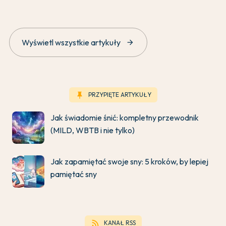
arrow_forward
Wyświetl wszystkie artykuły
keep
PRZYPIĘTE ARTYKUŁY
Jak świadomie śnić: kompletny przewodnik
(MILD, WBTB i nie tylko)
Jak zapamiętać swoje sny: 5 kroków, by lepiej
pamiętać sny
rss_feed
KANAŁ RSS