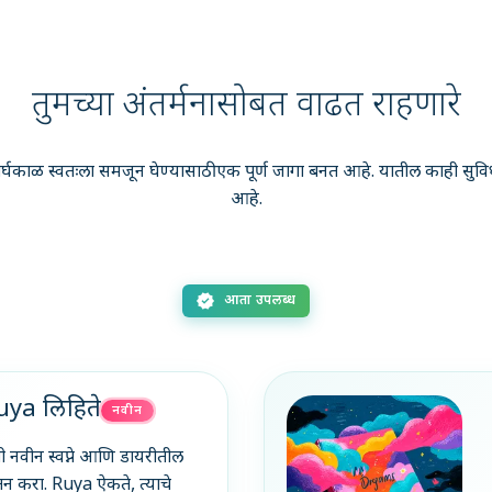
तुमच्या अंतर्मनासोबत वाढत राहणारे
र्घकाळ स्वतःला समजून घेण्यासाठी एक पूर्ण जागा बनत आहे. यातील काही
आहे.
new_releases
आता उपलब्ध
Ruya लिहिते
नवीन
 नवीन स्वप्ने आणि डायरीतील
न करा. Ruya ऐकते, त्याचे