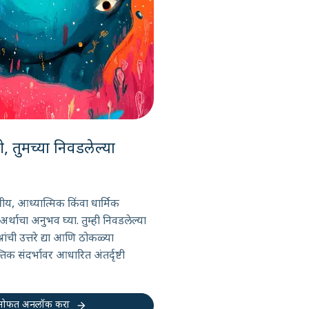
े, तुमच्या निवडलेल्या
य, आध्यात्मिक किंवा धार्मिक
त अर्थाचा अनुभव घ्या. तुम्ही निवडलेल्या
्नांची उत्तरे द्या आणि ठोकळ्या
िक संदर्भावर आधारित अंतर्दृष्टी
arrow_forward
 मोफत अनलॉक करा