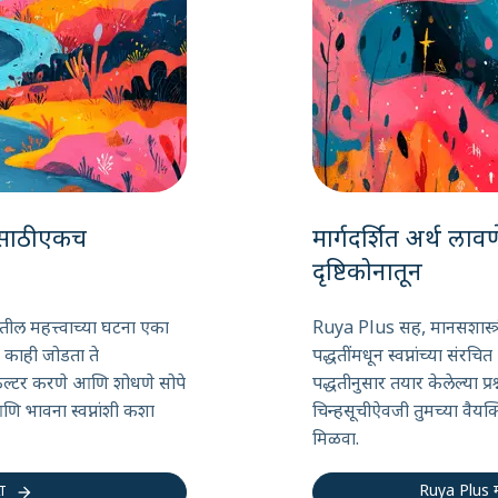
यासाठी एकच
मार्गदर्शित अर्थ लावण
दृष्टिकोनातून
ातील महत्त्वाच्या घटना एका
Ruya Plus सह, मानसशास्त्री
े काही जोडता ते
पद्धतींमधून स्वप्नांच्या संरचि
 फिल्टर करणे आणि शोधणे सोपे
पद्धतीनुसार तयार केलेल्या प्रश
आणि भावना स्वप्नांशी कशा
चिन्हसूचीऐवजी तुमच्या वैयक्त
मिळवा.
arrow_forward
ा
Ruya Plus