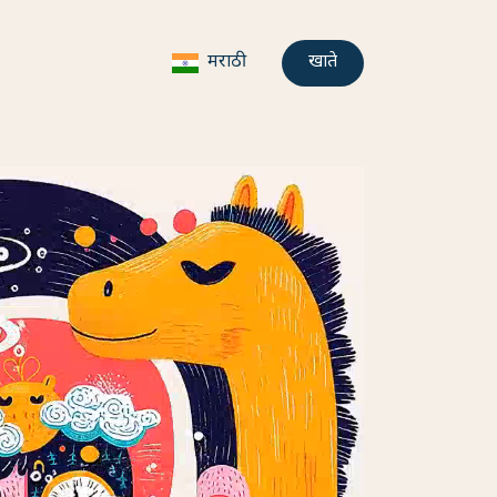
मराठी
खाते