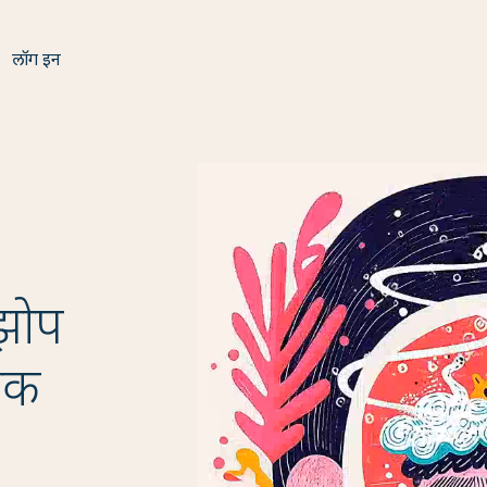
लॉग इन
 झोप
धिक