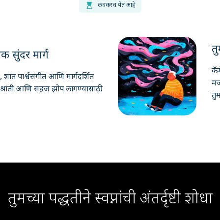
hourglass_top
लवकरच येत आहे
त
 सुंदर मार्ग
कॅ
 शांत पार्श्वसंगीत आणि मार्गदर्शित
मज
्रांती आणि सहज झोप लागण्यासाठी.
तु
तुमच्या पद्धतीने स्वप्नांची अंतर्दृष्टी शोधा