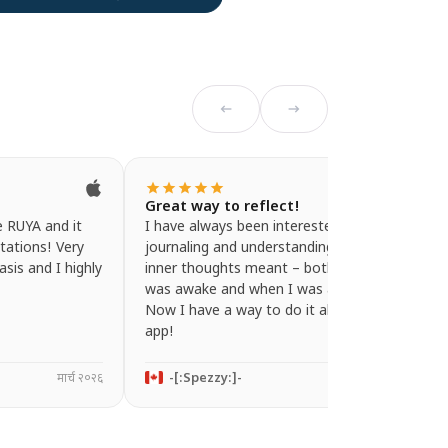
arrow_left_alt
arrow_right_alt
star
star
star
star
star
Great way to reflect!
e RUYA and it
I have always been interested in
ations! Very
journaling and understanding what my
asis and I highly
inner thoughts meant – both when I
was awake and when I was asleep.
Now I have a way to do it all in one
app!
मार्च २०२६
-[:Spezzy:]-
मार्च २०२६