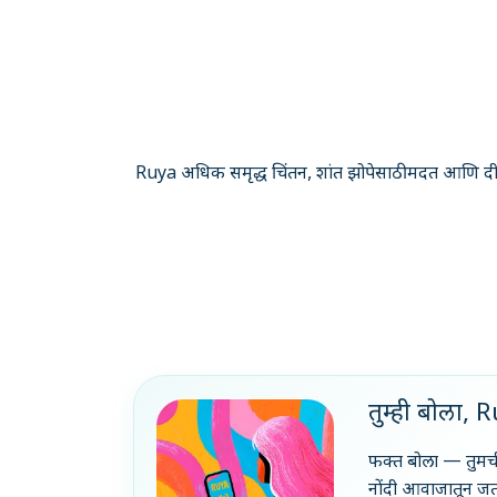
Ruya अधिक समृद्ध चिंतन, शांत झोपेसाठी मदत आणि दी
तुम्ही बोला, 
फक्त बोला — तुमची
नोंदी आवाजातून जत