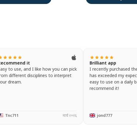
tar
star
star
star
star
star
star
star
star
star
Recommend it
Brilliant app
asy to use, and I like how you can pick
I recently purchased th
rom different disciplines to interpret
has exceeded my expect
your dream.
easy to use on a daily b
recommend it!
Tnc711
मार्च २०२६
jond777