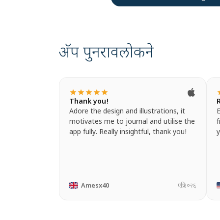
अ‍ॅप पुनरावलोकने
star
star
star
star
star
s
Thank you!
Adore the design and illustrations, it
E
motivates me to journal and utilise the
f
app fully. Really insightful, thank you!
Amesx40
एप्रि २०२६