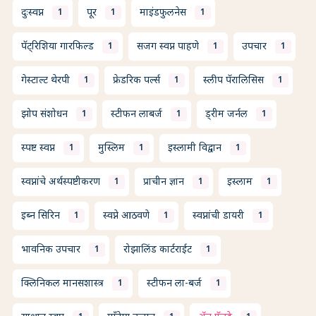
दुःस्वप्न
पूर
माइंडफुलनेस
1
1
1
पॅट्रिशिया गारफिल्ड
सजग स्वप्न पाहणे
उपचार
1
1
1
गेस्टाल्ट थेरपी
फ्रेडरिक पर्ल्स
स्लीप पॅरालिसिस
1
1
1
झोप संशोधन
स्टीफन लाबर्ज
ड्रीम जर्नल
1
1
1
स्पष्ट स्वप्न
मुस्लिम
इस्लामी विद्वान
1
1
1
स्वप्नांचे अर्थस्पष्टीकरण
प्राचीन ज्ञान
इस्लाम
1
1
1
इब्न सिरिन
स्वप्ने आठवणे
स्वप्नांची डायरी
1
1
1
भावनिक उपचार
रोझालिंड कार्टराईट
1
1
क्लिनिकल मानसशास्त्र
स्टीफन ला-बर्ज
1
1