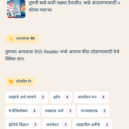
तुमची स्वप्ने कशी लक्षात ठेवावीत: स्वप्ने आठवण्यासाठी ५
सोप्या पायऱ्या
rss_feed
आरएसएस फीड
तुमच्या आवडत्या RSS Reader मध्ये आमचा फीड जोडण्यासाठी येथे
क्लिक करा.
loyalty
लोकप्रिय टॅग
स्वप्नांचे अर्थ लावणे
झोप
अवचेतन मन
5
4
4
मनोविश्लेषण
स्वप्नांचा अर्थ
मानसशास्त्र
4
3
3
झोपेचे विज्ञान
अवचेतन
स्वप्नातील प्रतीके
3
3
2