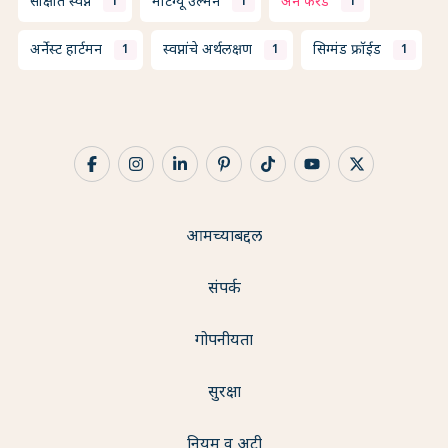
साक्षात स्वप्न
माँटेग्यू उल्मन
ॲन फॅरडे
1
1
1
अर्नेस्ट हार्टमन
स्वप्नांचे अर्थलक्षण
सिग्मंड फ्रॉईड
1
1
1
आमच्याबद्दल
संपर्क
गोपनीयता
सुरक्षा
नियम व अटी