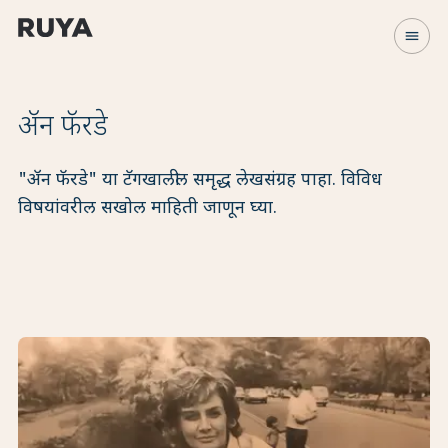
menu
ॲन फॅरडे
"ॲन फॅरडे" या टॅगखालील समृद्ध लेखसंग्रह पाहा. विविध
विषयांवरील सखोल माहिती जाणून घ्या.