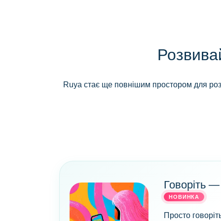
Розвивай
Ruya стає ще повнішим простором для розд
Говоріть —
НОВИНКА
Просто говоріт