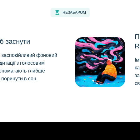
hourglass_top
НЕЗАБАРОМ
П
б заснути
R
, заспокійливий фоновий
Ім
дитації з голосовим
ка
опомагають глибше
за
 поринути в сон.
св