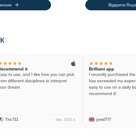
arrow_forward
денник
Відкрити Ruy
к
tar
star
star
star
star
star
star
star
star
star
Recommend it
Brilliant app
asy to use, and I like how you can pick
I recently purchased the
rom different disciplines to interpret
has exceeded my expect
our dream.
easy to use on a daily ba
recommend it!
Tnc711
jond777
бер. 2026 р.