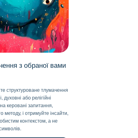
чення з обраної вами
йте структуроване тлумачення
, духовні або релігійні
 на керовані запитання,
о методу, і отримуйте інсайти,
бистим контекстом, а не
символів.