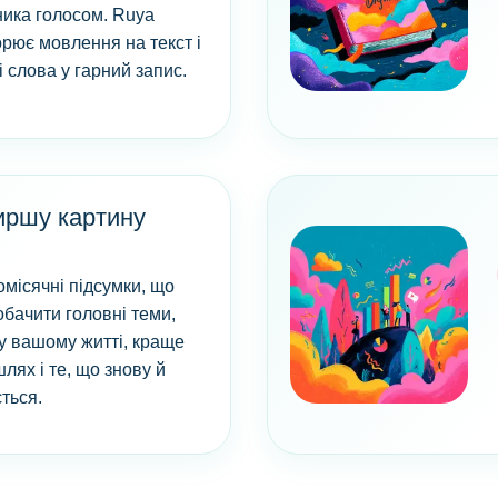
ика голосом. Ruya
орює мовлення на текст і
слова у гарний запис.
иршу картину
місячні підсумки, що
бачити головні теми,
 у вашому житті, краще
шлях і те, що знову й
ться.