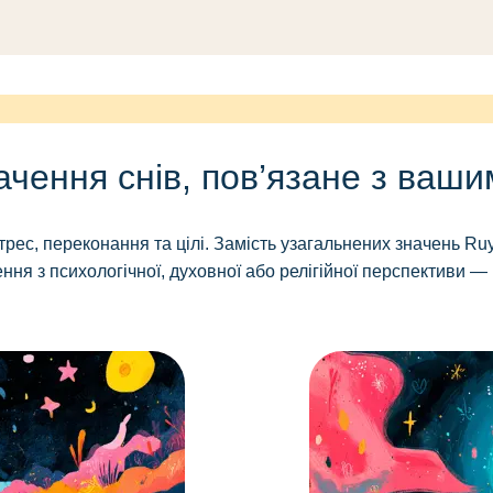
чення снів, пов’язане з ваш
стрес, переконання та цілі. Замість узагальнених значень 
ення з психологічної, духовної або релігійної перспективи —