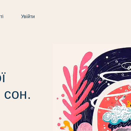
ті
Увійти
ї
 сон.