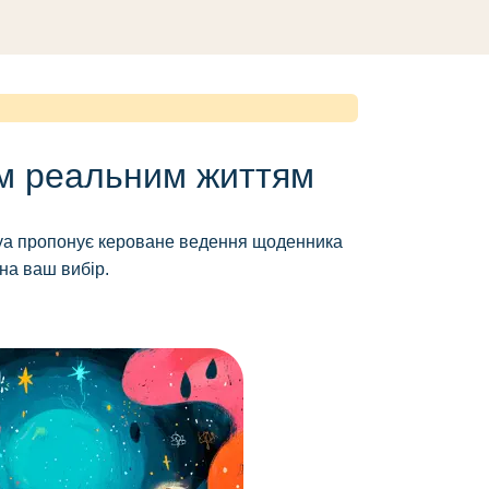
им реальним життям
Ruya пропонує кероване ведення щоденника
 на ваш вибір.