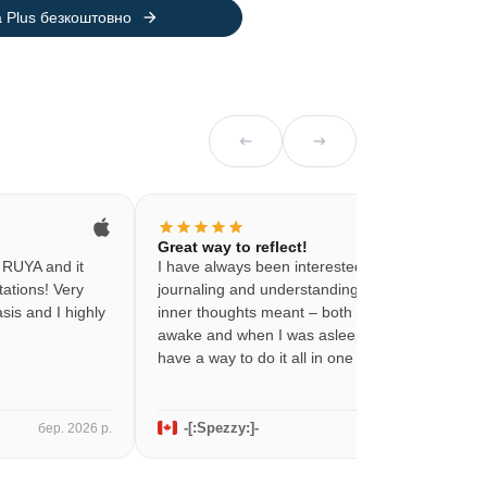
arrow_forward
a Plus безкоштовно
arrow_left_alt
arrow_right_alt
star
star
star
star
star
Great way to reflect!
 RUYA and it
I have always been interested in
ations! Very
journaling and understanding what my
sis and I highly
inner thoughts meant – both when I was
awake and when I was asleep. Now I
have a way to do it all in one app!
-[:Spezzy:]-
бер. 2026 р.
бер. 2026 р.