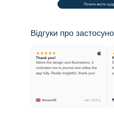
Почати вести що
Відгуки про застосуно
star
star
star
star
star
s
Thank you!
Adore the design and illustrations, it
E
motivates me to journal and utilise the
f
app fully. Really insightful, thank you!
y
Amesx40
квіт. 2026 р.