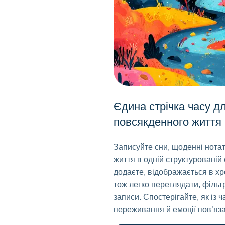
Єдина стрічка часу дл
повсякденного життя
Записуйте сни, щоденні нотат
життя в одній структурованій с
додаєте, відображається в хр
тож легко переглядати, фільт
записи. Спостерігайте, як із 
переживання й емоції пов’язан