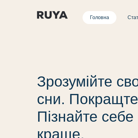
Головна
Стат
Зрозумійте сво
сни. Покращте
Пізнайте себе
краще.