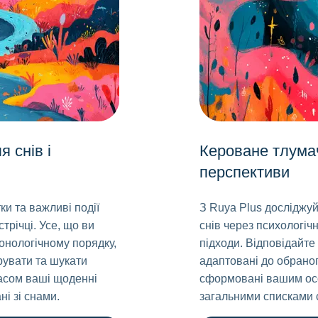
я снів і
Кероване тлума
перспективи
ки та важливі події
З Ruya Plus досліджу
трічці. Усе, що ви
снів через психологічні
онологічному порядку,
підходи. Відповідайте
рувати та шукати
адаптовані до обраног
часом ваші щоденні
сформовані вашим осо
і зі снами.
загальними списками 