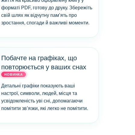
життя на красиво оформлену книгу у
форматі PDF, готову до друку. Збережіть
свій шлях як відчутну пам’ять про
зростання, спогади й важливі моменти.
Побачте на графіках, що
повторюється у ваших снах
НОВИНКА
Детальні графіки показують ваші
настрої, символи, людей, місця та
усвідомленість уві сні, допомагаючи
помітити зв’язки, які легко не помітити.