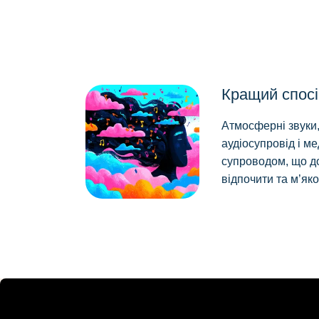
Кращий спосі
Атмосферні звуки
аудіосупровід і ме
супроводом, що д
відпочити та м’яко