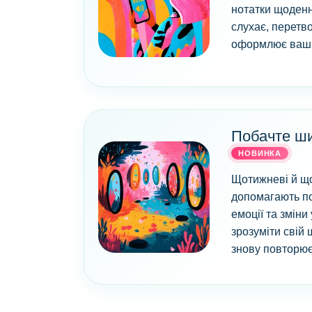
нотатки щоденн
слухає, перетв
оформлює ваші 
Побачте ш
НОВИНКА
Щотижневі й що
допомагають по
емоції та зміни
зрозуміти свій 
знову повторює