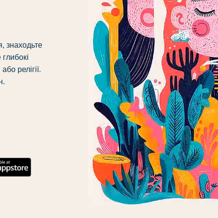
, знаходьте
 глибокі
або релігії.
н.