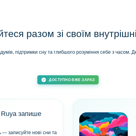
теся разом зі своїм внутрішн
умів, підтримки сну та глибшого розуміння себе з часом. 
new_releases
ДОСТУПНО ВЖЕ ЗАРАЗ
 Ruya запише
ь — записуйте нові сни та