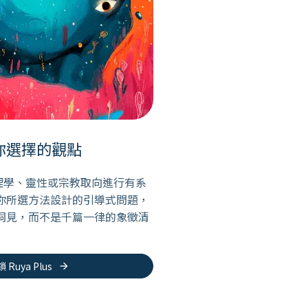
你選擇的觀點
，以心理學、靈性或宗教取向進行有系
你所選方法設計的引導式問題，
洞見，而不是千篇一律的象徵清
arrow_forward
Ruya Plus