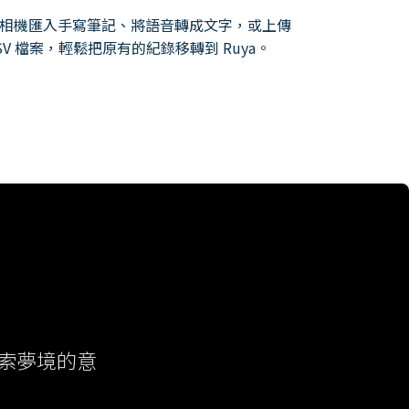
相機匯入手寫筆記、將語音轉成文字，或上傳
SV 檔案，輕鬆把原有的紀錄移轉到 Ruya。
索夢境的意