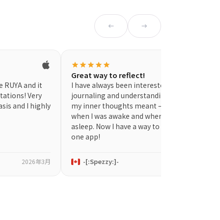
arrow_left_alt
arrow_right_alt
star
star
star
star
star
Great way to reflect!
e RUYA and it
I have always been interested in
tations! Very
journaling and understanding what
asis and I highly
my inner thoughts meant – both
when I was awake and when I was
asleep. Now I have a way to do it all in
one app!
-[:Spezzy:]-
2026年3月
2026年3月