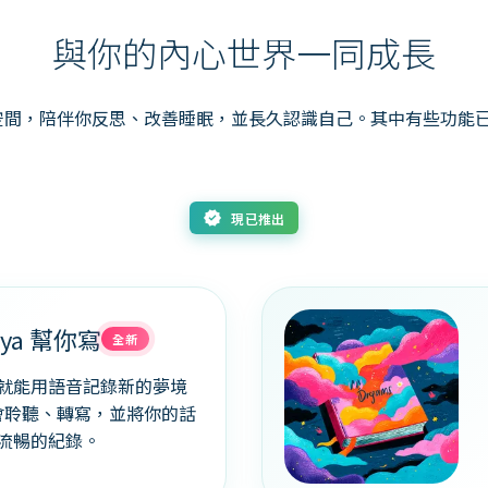
與你的內心世界一同成長
整的空間，陪伴你反思、改善睡眠，並長久認識自己。其中有些功能
new_releases
現已推出
ya 幫你寫
全新
就能用語音記錄新的夢境
 會聆聽、轉寫，並將你的話
流暢的紀錄。