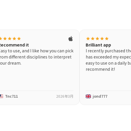
tar
star
star
star
star
star
star
star
star
star
Recommend it
Brilliant app
asy to use, and I like how you can pick
I recently purchased th
rom different disciplines to interpret
has exceeded my expec
your dream.
easy to use on a daily b
recommend it!
Tnc711
jond777
2026年3月