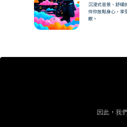
沉浸式音景、舒緩
伴你放鬆身心，享
眠。
因此，我