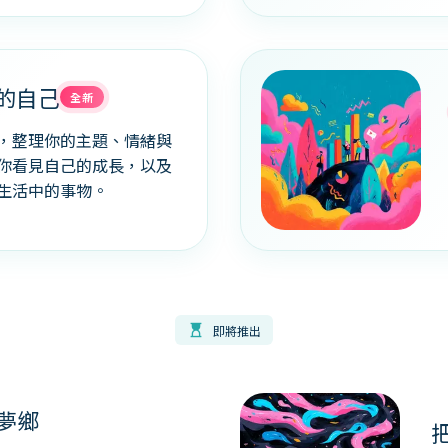
的自己
全新
，整理你的主題、情緒與
你看見自己的成長，以及
生活中的事物。
hourglass_top
即將推出
夢鄉