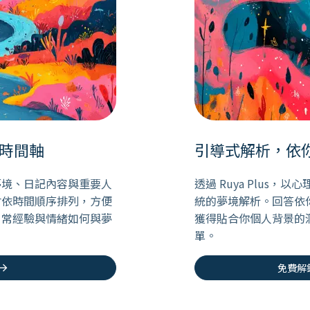
時間軸
引導式解析，依
夢境、日記內容與重要人
透過 Ruya Plus
會依時間順序排列，方便
統的夢境解析。回答依
日常經驗與情緒如何與夢
獲得貼合你個人背景的
單。
ow_forward
免費解鎖 