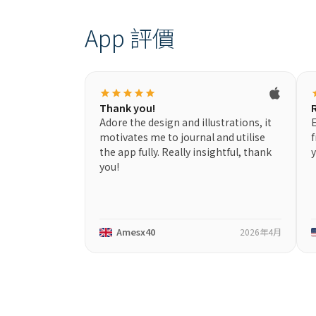
App 評價
star
star
star
star
star
s
Thank you!
Adore the design and illustrations, it
E
motivates me to journal and utilise
f
the app fully. Really insightful, thank
you!
Amesx40
2026年4月