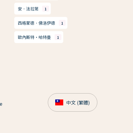
安．法拉第
1
西格蒙德．佛洛伊德
1
歐內斯特・哈特曼
1
中文 (繁體)
e