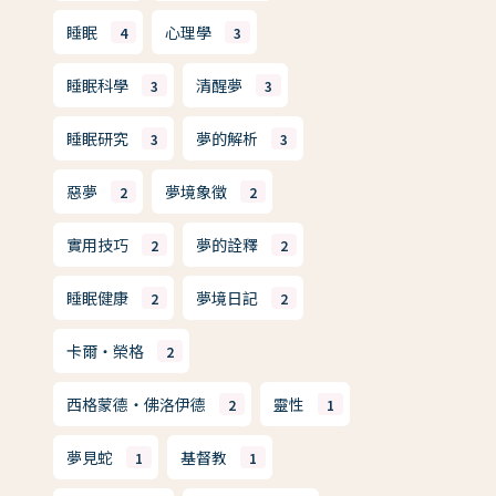
睡眠
心理學
4
3
睡眠科學
清醒夢
3
3
睡眠研究
夢的解析
3
3
惡夢
夢境象徵
2
2
實用技巧
夢的詮釋
2
2
睡眠健康
夢境日記
2
2
卡爾・榮格
2
西格蒙德・佛洛伊德
靈性
2
1
夢見蛇
基督教
1
1