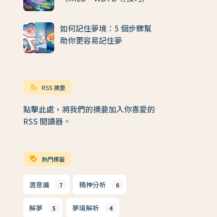
如何記住夢境：5 個步驟幫
助你更容易記住夢
rss_feed
RSS 摘要
點擊此處，將我們的摘要加入你喜愛的
RSS 閱讀器。
loyalty
熱門標籤
潛意識
精神分析
7
6
解夢
夢境解析
5
4