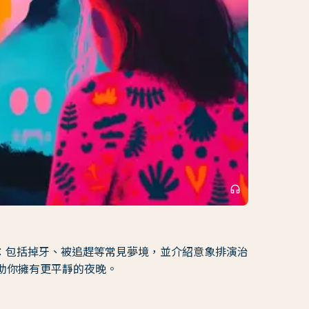
headphones
：包括掉牙、被追趕等常見夢境，並介紹意象排演治
RT），幫助你擁有更平靜的夜晚。