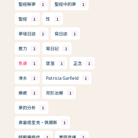
聖經解夢
聖經中的夢
1
1
聖經
性
1
1
夢境日誌
寫日誌
1
1
壓力
寫日記
1
1
焦慮
墜落
正念
1
1
1
淹水
Patricia Garfield
1
1
療癒
完形治療
1
1
夢的分析
1
弗雷德里克・佩爾斯
1
睡眠癱瘓症
實用建議
1
1