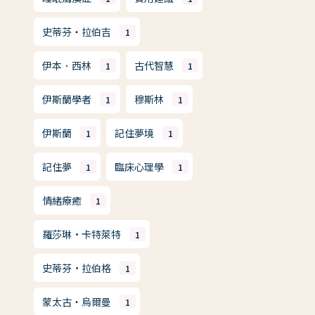
史蒂芬・拉伯吉
1
伊本．西林
古代智慧
1
1
伊斯蘭學者
穆斯林
1
1
伊斯蘭
記住夢境
1
1
記住夢
臨床心理學
1
1
情緒療癒
1
羅莎琳·卡特萊特
1
史蒂芬·拉伯格
1
蒙太古・烏爾曼
1