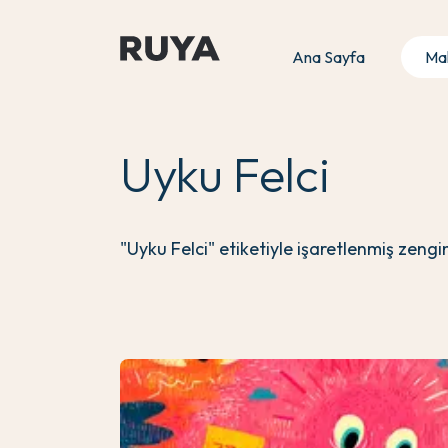
Ana Sayfa
Mak
Uyku Felci
"Uyku Felci" etiketiyle işaretlenmiş zeng