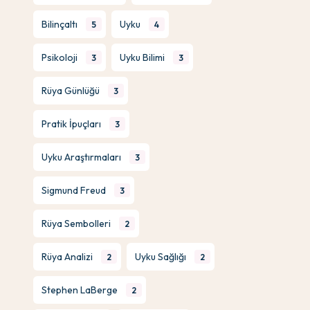
Bilinçaltı
Uyku
5
4
Psikoloji
Uyku Bilimi
3
3
Rüya Günlüğü
3
Pratik İpuçları
3
Uyku Araştırmaları
3
Sigmund Freud
3
Rüya Sembolleri
2
Rüya Analizi
Uyku Sağlığı
2
2
Stephen LaBerge
2