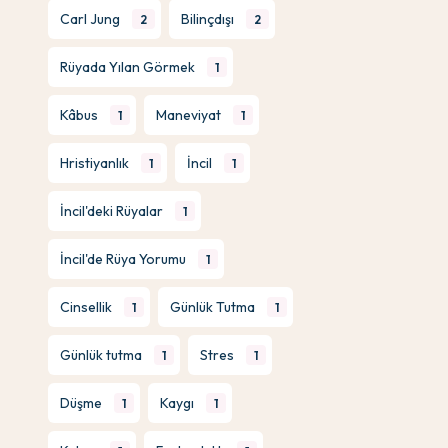
Carl Jung
Bilinçdışı
2
2
Rüyada Yılan Görmek
1
Kâbus
Maneviyat
1
1
Hristiyanlık
İncil
1
1
İncil'deki Rüyalar
1
İncil'de Rüya Yorumu
1
Cinsellik
Günlük Tutma
1
1
Günlük tutma
Stres
1
1
Düşme
Kaygı
1
1