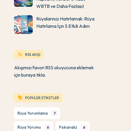
WBTB ve Daha Fazlası)
Rüyalarınızı Hatırlamak: Rüya
Hatırlama İçin 5 Etkili Adım
rss_feed
RSS AKIŞI
Akışımızı favori RSS okuyucuna eklemek
için buraya tıkla.
loyalty
POPÜLER ETİKETLER
Rüya Yorumlama
7
Rüya Yorumu
Psikanaliz
6
6