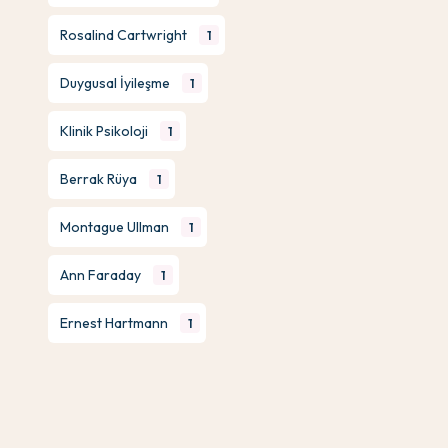
Rosalind Cartwright
1
Duygusal İyileşme
1
Klinik Psikoloji
1
Berrak Rüya
1
Montague Ullman
1
Ann Faraday
1
Ernest Hartmann
1