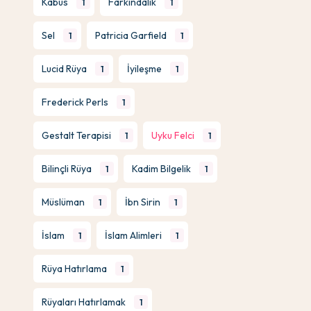
Kabus
Farkındalık
1
1
Sel
Patricia Garfield
1
1
Lucid Rüya
İyileşme
1
1
Frederick Perls
1
Gestalt Terapisi
Uyku Felci
1
1
Bilinçli Rüya
Kadim Bilgelik
1
1
Müslüman
İbn Sirin
1
1
İslam
İslam Alimleri
1
1
Rüya Hatırlama
1
Rüyaları Hatırlamak
1