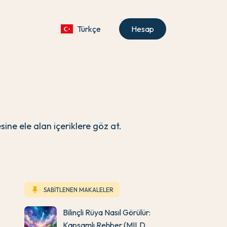
Türkçe
Hesap
ine ele alan içeriklere göz at.
keep
SABİTLENEN MAKALELER
Bilinçli Rüya Nasıl Görülür:
Kapsamlı Rehber (MILD,